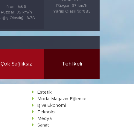
Nem: %77
Rüzgar: 37 km/h
Nem: %66
Yağış Olasılığı: %83
Rüzgar: 35 km/h
ağış Olasılığı: %78
Çok Sağlıksız
Tehlikeli
Estetik
Moda-Magazin-Eğlence
İş ve Ekonomi
Teknoloji
Medya
Sanat