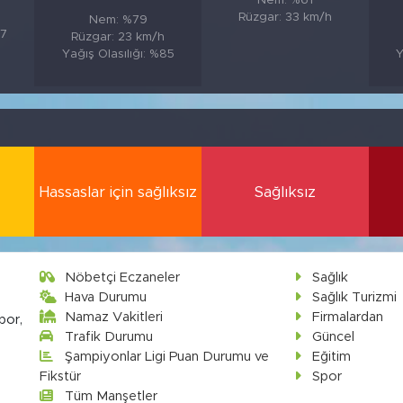
Nem: %61
Rüzgar: 33 km/h
Nem: %79
87
Rüzgar: 23 km/h
Yağış Olasılığı: %85
Y
Hassaslar için sağlıksız
Sağlıksız
Nöbetçi Eczaneler
Sağlık
Hava Durumu
Sağlık Turizmi
Namaz Vakitleri
Firmalardan
por,
Trafik Durumu
Güncel
Şampiyonlar Ligi Puan Durumu ve
Eğitim
Fikstür
Spor
Tüm Manşetler