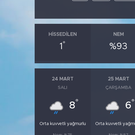
HISSEDILEN
NEM
°
1
%93
24 MART
25 MART
SALI
ÇARŞAMBA
°
°
8
6
Orta kuvvetli yağmurlu
Orta kuvvetli yağm