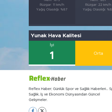
Nem: %75
Nem: %87
Rüzgar: 11 km/h
Rüzgar: 22 km/h
Yağış Olasılığı: %87
Yağış Olasılığı: %
Yunak Hava Kalitesi
İyi
1
Orta
Reflex Haber; Günlük Spor ve Sağlık Haberleri... S
Sağlık, İş ve Ekonomi Dünyasından Güncel
Gelişmeler.