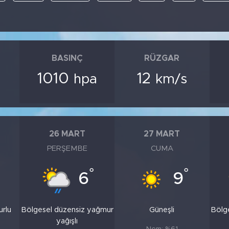
BASINÇ
RÜZGAR
1010
12
hpa
km/s
26 MART
27 MART
PERŞEMBE
CUMA
°
°
6
9
urlu
Bölgesel düzensiz yağmur
Güneşli
Bölg
yağışlı