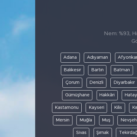
Sanat
Spor
Nem: %93, His
Gö
Teknoloji
Adana
Adıyaman
Afyonkar
Balıkesir
Bartın
Batman
Çorum
Denizli
Diyarbakır
Gümüşhane
Hakkâri
Hata
Kastamonu
Kayseri
Kilis
Kı
Mersin
Muğla
Muş
Nevşehi
Sivas
Şırnak
Tekirda