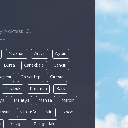
y Noktası: 1.9,
:06
Ardahan
Artvin
Aydın
Bursa
Çanakkale
Çankırı
kişehir
Gaziantep
Giresun
Karabük
Karaman
Kars
ya
Malatya
Manisa
Mardin
amsun
Şanlıurfa
Siirt
Sinop
a
Yozgat
Zonguldak