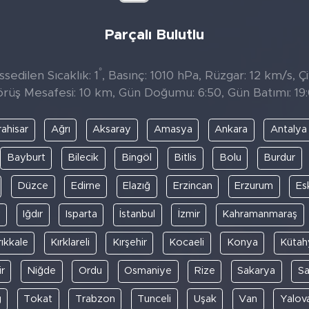
Parçalı Bulutlu
°
sedilen Sıcaklık: 1
, Basınç: 1010 hPa, Rüzgar: 12 km/s, Çi
rüş Mesafesi: 10 km, Gün Doğumu: 6:50, Gün Batımı: 19
ahisar
Ağrı
Aksaray
Amasya
Ankara
Antalya
Bayburt
Bilecik
Bingöl
Bitlis
Bolu
Burdur
Düzce
Edirne
Elazığ
Erzincan
Erzurum
Es
y
Iğdır
Isparta
İstanbul
İzmir
Kahramanmaraş
rıkkale
Kırklareli
Kırşehir
Kocaeli
Konya
Kütah
r
Niğde
Ordu
Osmaniye
Rize
Sakarya
S
ğ
Tokat
Trabzon
Tunceli
Uşak
Van
Yalov