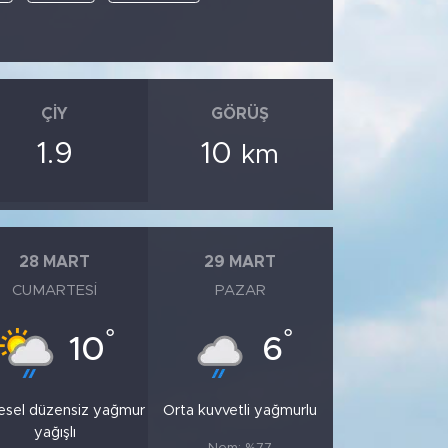
ÇIY
GÖRÜŞ
1.9
10
km
28 MART
29 MART
CUMARTESI
PAZAR
°
°
10
6
esel düzensiz yağmur
Orta kuvvetli yağmurlu
yağışlı