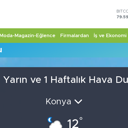
BITC
79.59
DOL
45,4
EUR
Moda-Magazin-Eğlence
Firmalardan
İş ve Ekonomi
53,3
STER
u
61,6
G.AL
6862
BİST
14.5
Yarın ve 1 Haftalık Hava 
Konya
°
12