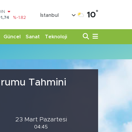
°
OIN
10
İstanbul
1,74
%-1.82
AR
3620
%0.02
O
Güncel
Sanat
Teknoloji
8690
%0.19
LİN
0380
%0.18
TIN
,09000
%0.19
100
98,00
%0
Durumu Tahmini
23 Mart Pazartesi
04:45