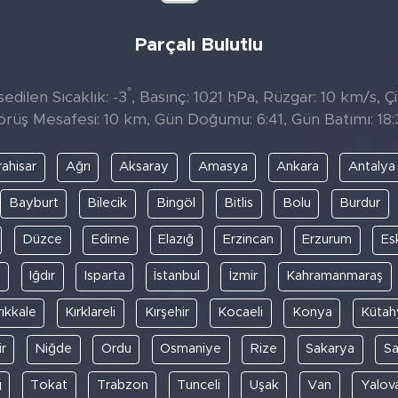
Parçalı Bulutlu
°
edilen Sıcaklık: -3
, Basınç: 1021 hPa, Rüzgar: 10 km/s, Çi
örüş Mesafesi: 10 km, Gün Doğumu: 6:41, Gün Batımı: 18:
ahisar
Ağrı
Aksaray
Amasya
Ankara
Antalya
Bayburt
Bilecik
Bingöl
Bitlis
Bolu
Burdur
Düzce
Edirne
Elazığ
Erzincan
Erzurum
Es
y
Iğdır
Isparta
İstanbul
İzmir
Kahramanmaraş
rıkkale
Kırklareli
Kırşehir
Kocaeli
Konya
Kütah
r
Niğde
Ordu
Osmaniye
Rize
Sakarya
S
ğ
Tokat
Trabzon
Tunceli
Uşak
Van
Yalov