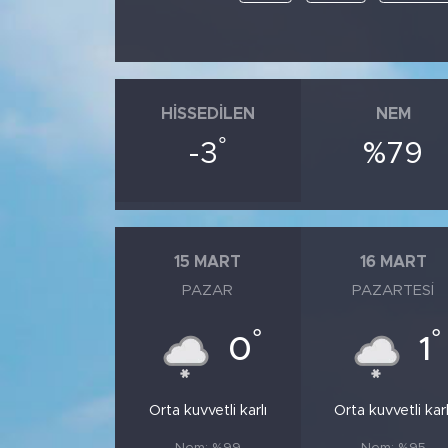
HISSEDILEN
NEM
°
-3
%79
15 MART
16 MART
PAZAR
PAZARTESI
°
°
0
1
Orta kuvvetli karlı
Orta kuvvetli karl