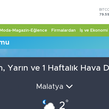
BITC
79.59
DOL
45,4
EUR
Moda-Magazin-Eğlence
Firmalardan
İş ve Ekonomi
53,3
STER
umu
61,6
G.AL
6862
BİST
14.5
 Yarın ve 1 Haftalık Hava
Malatya
°
2