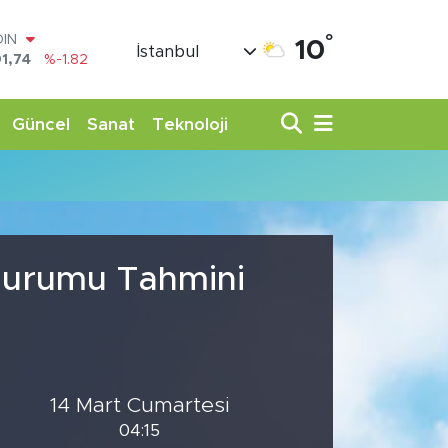
°
OIN
10
İstanbul
1,74
%-1.82
AR
3620
%0.02
O
Güncel
Sanat
Teknoloji
8690
%0.19
LİN
0380
%0.18
TIN
,09000
%0.19
100
98,00
%0
 Durumu Tahmini
14 Mart Cumartesi
04:15