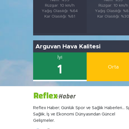
Nem: %99
Nem: %95
Rüzgar: 10 km/h
Rüzgar: 10 km/h
Yağış Olasılığı: %64
Yağış Olasılığı: %
Kar Olasılığı: %81
Kar Olasılığı: %3
Arguvan Hava Kalitesi
İyi
1
Orta
Reflex Haber; Günlük Spor ve Sağlık Haberleri... S
Sağlık, İş ve Ekonomi Dünyasından Güncel
Gelişmeler.