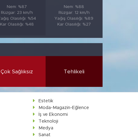
Nem: %87
Nem: %88
Rüzgar: 23 km/h
Rüzgar: 12 km/h
ağış Olasılığı: %54
Yağış Olasılığı: %89
Kar Olasılığı: %48
Kar Olasılığı: %27
Çok Sağlıksız
Tehlikeli
Estetik
Moda-Magazin-Eğlence
İş ve Ekonomi
Teknoloji
Medya
Sanat