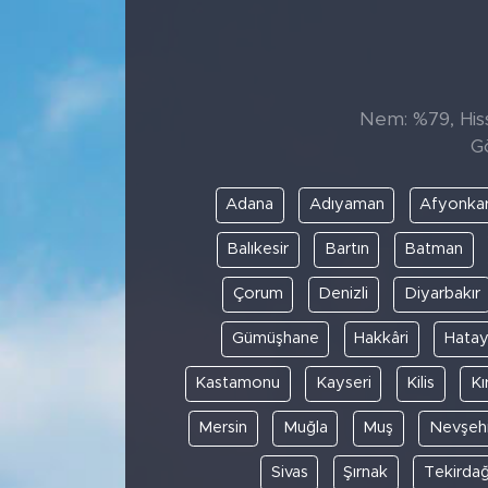
Sanat
Spor
Nem: %79, Hiss
G
Teknoloji
Adana
Adıyaman
Afyonkar
Balıkesir
Bartın
Batman
Çorum
Denizli
Diyarbakır
Gümüşhane
Hakkâri
Hata
Kastamonu
Kayseri
Kilis
Kı
Mersin
Muğla
Muş
Nevşehi
Sivas
Şırnak
Tekirda