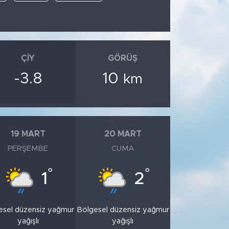
ÇIY
GÖRÜŞ
-3.8
10
km
19 MART
20 MART
PERŞEMBE
CUMA
°
°
1
2
esel düzensiz yağmur
Bölgesel düzensiz yağmur
yağışlı
yağışlı