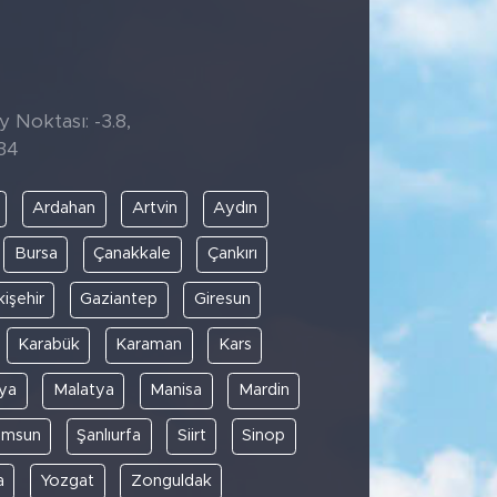
y Noktası: -3.8,
34
Ardahan
Artvin
Aydın
Bursa
Çanakkale
Çankırı
kişehir
Gaziantep
Giresun
Karabük
Karaman
Kars
ya
Malatya
Manisa
Mardin
amsun
Şanlıurfa
Siirt
Sinop
a
Yozgat
Zonguldak