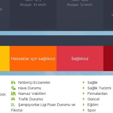
Nem: %73
Nem: %68
Rüzgar: 10 km/h
Rüzgar: 12 km/h
89
0
Y
Hassaslar için sağlıksız
Sağlıksız
Nöbetçi Eczaneler
Sağlık
Hava Durumu
Sağlık Turizmi
Namaz Vakitleri
Firmalardan
por,
Trafik Durumu
Güncel
Şampiyonlar Ligi Puan Durumu ve
Eğitim
Fikstür
Spor