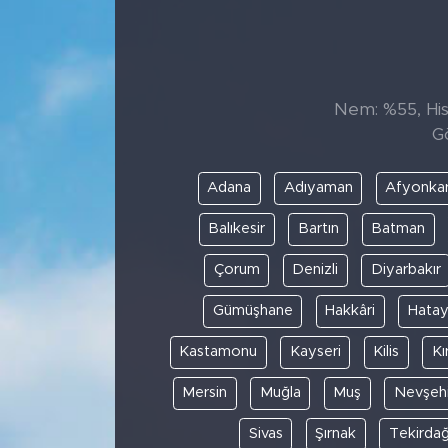
Sanat
Spor
Nem: %55, Hiss
G
Teknoloji
Adana
Adıyaman
Afyonkar
Balıkesir
Bartın
Batman
Çorum
Denizli
Diyarbakır
Gümüşhane
Hakkâri
Hata
Kastamonu
Kayseri
Kilis
Kı
Mersin
Muğla
Muş
Nevşehi
Sivas
Şırnak
Tekirda