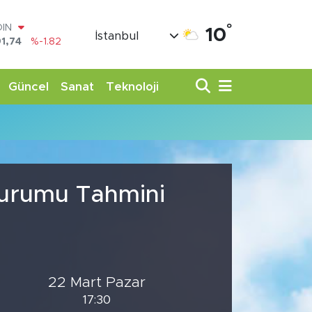
°
OIN
10
İstanbul
1,74
%-1.82
AR
3620
%0.02
O
Güncel
Sanat
Teknoloji
8690
%0.19
LİN
0380
%0.18
TIN
,09000
%0.19
100
98,00
%0
Durumu Tahmini
22 Mart Pazar
17:30