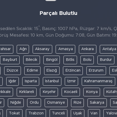
Parçalı Bulutlu
°
edilen Sıcaklık: 15
, Basınç: 1007 hPa, Rüzgar: 7 km/s, Çi
örüş Mesafesi: 10 km, Gün Doğumu: 7:08, Gün Batımı: 19:
ahisar
Ağrı
Aksaray
Amasya
Ankara
Antalya
Bayburt
Bilecik
Bingöl
Bitlis
Bolu
Burdur
Düzce
Edirne
Elazığ
Erzincan
Erzurum
Es
y
Iğdır
Isparta
İstanbul
İzmir
Kahramanmaraş
rıkkale
Kırklareli
Kırşehir
Kocaeli
Konya
Kütah
r
Niğde
Ordu
Osmaniye
Rize
Sakarya
S
ğ
Tokat
Trabzon
Tunceli
Uşak
Van
Yalov