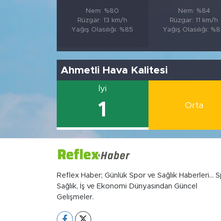
Nem: %80
Nem: %84
Rüzgar: 13 km/h
Rüzgar: 11 km/h
Yağış Olasılığı: %85
Yağış Olasılığı: %
Ahmetli Hava Kalitesi
İyi
1
Orta
Reflex Haber; Günlük Spor ve Sağlık Haberleri... S
Sağlık, İş ve Ekonomi Dünyasından Güncel
Gelişmeler.