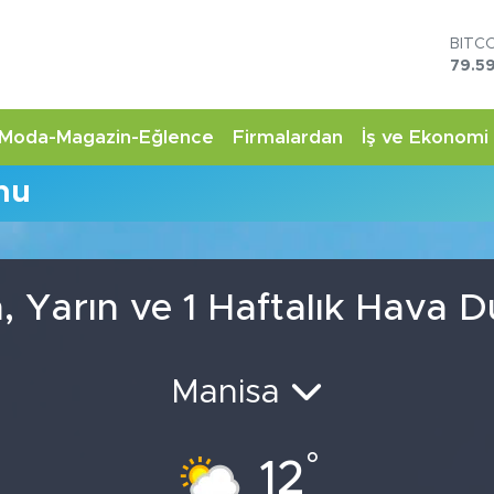
BITC
79.59
DOL
45,4
EUR
Moda-Magazin-Eğlence
Firmalardan
İş ve Ekonomi
53,3
STER
mu
61,6
G.AL
6862
BİST
14.5
, Yarın ve 1 Haftalık Hava 
Manisa
°
12