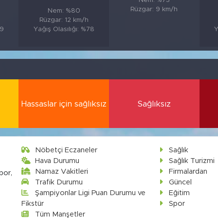
Nem: %73
Rüzgar: 9 km/h
Nem: %80
Rüzgar: 12 km/h
89
Yağış Olasılığı: %78
Y
Hassaslar için sağlıksız
Sağlıksız
Nöbetçi Eczaneler
Sağlık
Hava Durumu
Sağlık Turizmi
Namaz Vakitleri
Firmalardan
por,
Trafik Durumu
Güncel
Şampiyonlar Ligi Puan Durumu ve
Eğitim
Fikstür
Spor
Tüm Manşetler