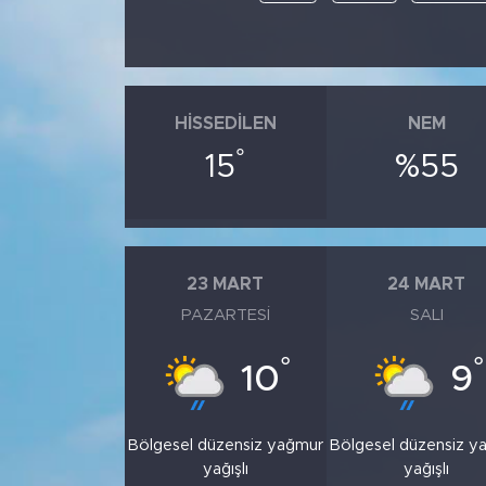
HISSEDILEN
NEM
°
15
%55
23 MART
24 MART
PAZARTESI
SALI
°
°
10
9
Bölgesel düzensiz yağmur
Bölgesel düzensiz y
yağışlı
yağışlı