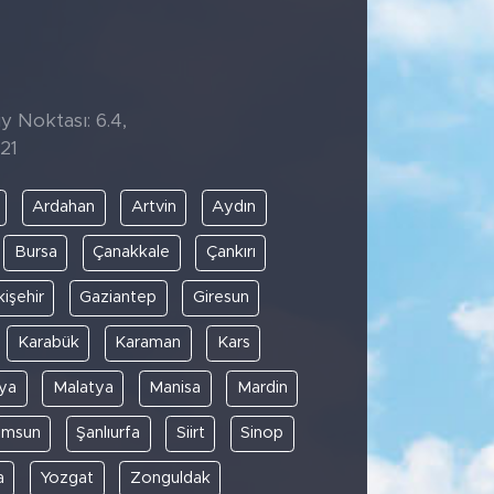
y Noktası: 6.4,
21
Ardahan
Artvin
Aydın
Bursa
Çanakkale
Çankırı
kişehir
Gaziantep
Giresun
Karabük
Karaman
Kars
ya
Malatya
Manisa
Mardin
amsun
Şanlıurfa
Siirt
Sinop
a
Yozgat
Zonguldak