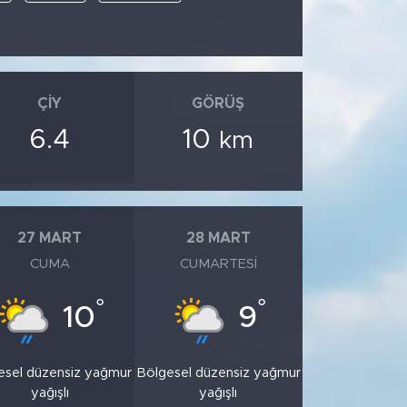
ÇIY
GÖRÜŞ
6.4
10
km
27 MART
28 MART
CUMA
CUMARTESI
°
°
10
9
esel düzensiz yağmur
Bölgesel düzensiz yağmur
yağışlı
yağışlı