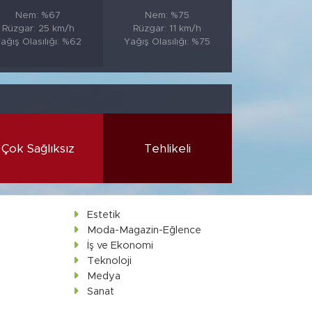
Nem: %67
Nem: %75
Rüzgar: 25 km/h
Rüzgar: 11 km/h
ağış Olasılığı: %62
Yağış Olasılığı: %75
Çok Sağlıksız
Tehlikeli
Estetik
Moda-Magazin-Eğlence
İş ve Ekonomi
Teknoloji
Medya
Sanat