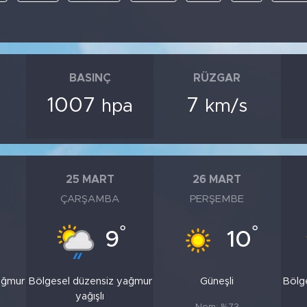
BASINÇ
RÜZGAR
1007
7
hpa
km/s
25 MART
26 MART
ÇARŞAMBA
PERŞEMBE
°
°
9
10
ağmur
Bölgesel düzensiz yağmur
Güneşli
Bölg
yağışlı