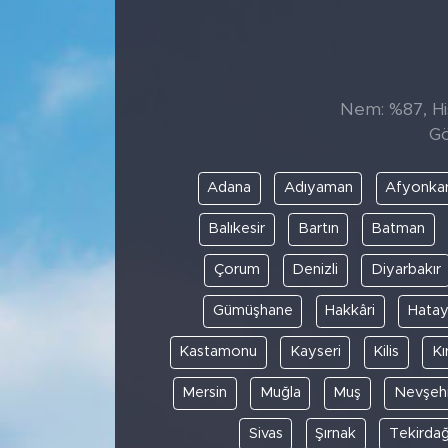
Sanat
Spor
Nem: %87, His
Gö
Teknoloji
Adana
Adıyaman
Afyonkar
Balıkesir
Bartın
Batman
Çorum
Denizli
Diyarbakır
Gümüşhane
Hakkâri
Hata
Kastamonu
Kayseri
Kilis
Kı
Mersin
Muğla
Muş
Nevşehi
Sivas
Şırnak
Tekirda