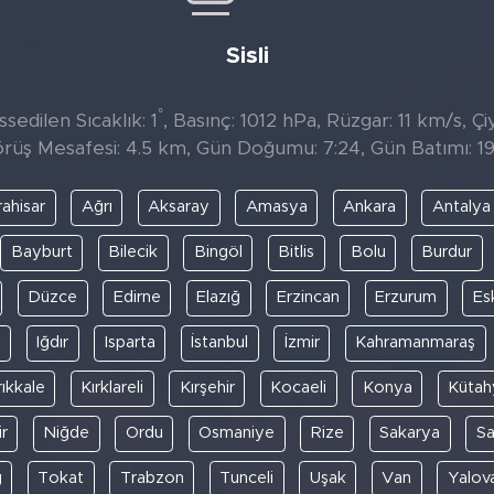
Sisli
°
sedilen Sıcaklık: 1
, Basınç: 1012 hPa, Rüzgar: 11 km/s, Çi
rüş Mesafesi: 4.5 km, Gün Doğumu: 7:24, Gün Batımı: 19
ahisar
Ağrı
Aksaray
Amasya
Ankara
Antalya
Bayburt
Bilecik
Bingöl
Bitlis
Bolu
Burdur
Düzce
Edirne
Elazığ
Erzincan
Erzurum
Es
y
Iğdır
Isparta
İstanbul
İzmir
Kahramanmaraş
rıkkale
Kırklareli
Kırşehir
Kocaeli
Konya
Kütah
r
Niğde
Ordu
Osmaniye
Rize
Sakarya
S
ğ
Tokat
Trabzon
Tunceli
Uşak
Van
Yalov