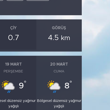
ÇIY
GÖRÜŞ
0.7
4.5
km
19 MART
20 MART
PERŞEMBE
CUMA
°
°
9
8
esel düzensiz yağmur
Bölgesel düzensiz yağmur
yağışlı
yağışlı