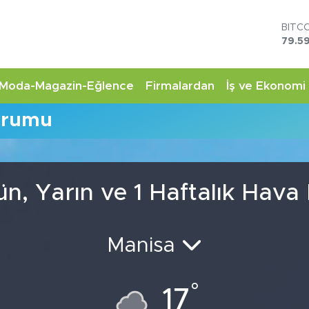
BITC
79.59
DOL
45,4
EUR
Moda-Magazin-Eğlence
Firmalardan
İş ve Ekonomi
53,3
STER
urumu
61,6
G.AL
6862
BİST
14.5
n, Yarın ve 1 Haftalık Hav
Manisa
°
17