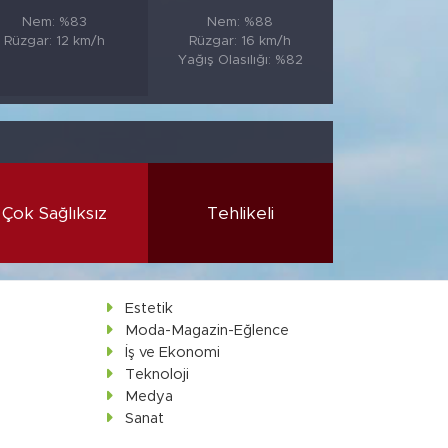
Nem: %83
Nem: %88
Rüzgar: 12 km/h
Rüzgar: 16 km/h
Yağış Olasılığı: %82
Çok Sağlıksız
Tehlikeli
Estetik
Moda-Magazin-Eğlence
İş ve Ekonomi
Teknoloji
Medya
Sanat