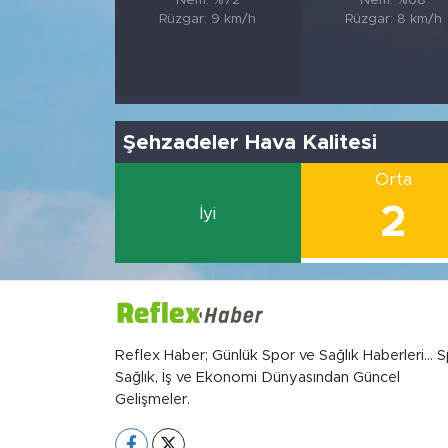
Nem: %72
Nem: %68
Rüzgar: 9 km/h
Rüzgar: 8 km/h
Şehzadeler Hava Kalitesi
Orta
2
İyi
Reflex Haber; Günlük Spor ve Sağlık Haberleri... S
Sağlık, İş ve Ekonomi Dünyasından Güncel
Gelişmeler.