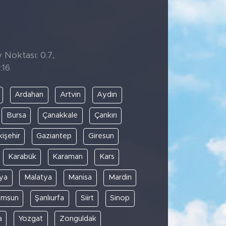
y Noktası: 0.7,
:16
Ardahan
Artvin
Aydın
Bursa
Çanakkale
Çankırı
kişehir
Gaziantep
Giresun
Karabük
Karaman
Kars
ya
Malatya
Manisa
Mardin
amsun
Şanlıurfa
Siirt
Sinop
a
Yozgat
Zonguldak