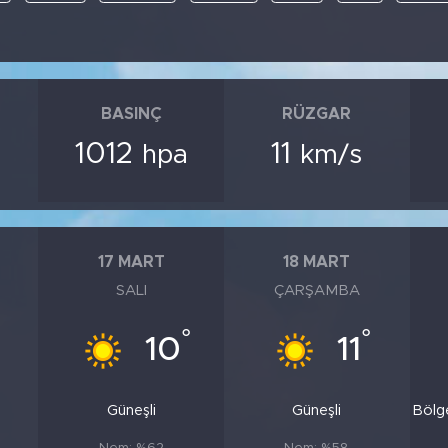
BASINÇ
RÜZGAR
1012
11
hpa
km/s
17 MART
18 MART
SALI
ÇARŞAMBA
°
°
10
11
Güneşli
Güneşli
Bölg