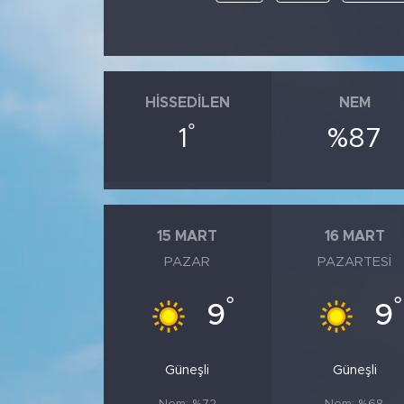
HISSEDILEN
NEM
°
1
%87
15 MART
16 MART
PAZAR
PAZARTESI
°
°
9
9
Güneşli
Güneşli