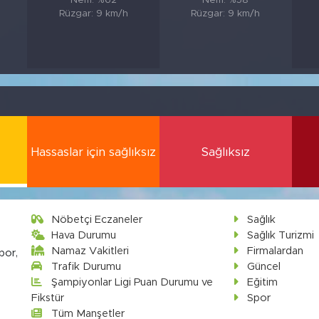
Nem: %62
Nem: %58
Rüzgar: 9 km/h
Rüzgar: 9 km/h
Hassaslar için sağlıksız
Sağlıksız
Nöbetçi Eczaneler
Sağlık
Hava Durumu
Sağlık Turizmi
Namaz Vakitleri
Firmalardan
por,
Trafik Durumu
Güncel
Şampiyonlar Ligi Puan Durumu ve
Eğitim
Fikstür
Spor
Tüm Manşetler