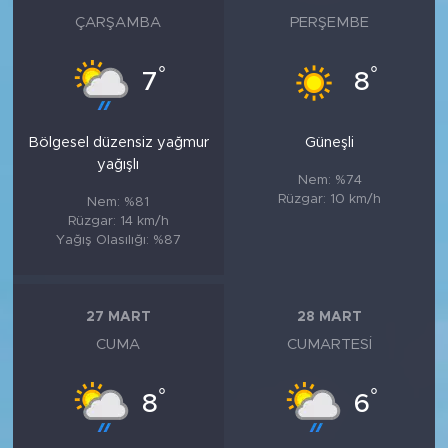
ÇARŞAMBA
PERŞEMBE
°
°
7
8
Bölgesel düzensiz yağmur
Güneşli
yağışlı
Nem: %74
Rüzgar: 10 km/h
Nem: %81
Rüzgar: 14 km/h
Yağış Olasılığı: %87
27 MART
28 MART
CUMA
CUMARTESI
°
°
8
6