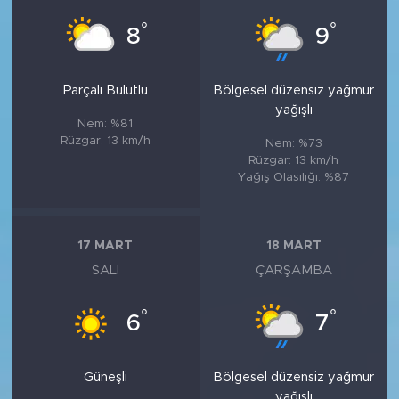
°
°
8
9
Parçalı Bulutlu
Bölgesel düzensiz yağmur
yağışlı
Nem: %81
Rüzgar: 13 km/h
Nem: %73
Rüzgar: 13 km/h
Yağış Olasılığı: %87
17 MART
18 MART
SALI
ÇARŞAMBA
°
°
6
7
Güneşli
Bölgesel düzensiz yağmur
yağışlı