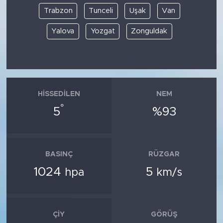
Trabzon
Tunceli
Uşak
Van
Yalova
Yozgat
Zonguldak
HISSEDILEN
NEM
°
5
%93
BASINÇ
RÜZGAR
1024
5
hpa
km/s
ÇIY
GÖRÜŞ