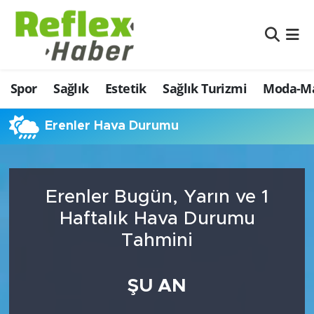
Eğitim
Nöbetçi Eczaneler
Spor
Sağlık
Estetik
Sağlık Turizmi
Moda-Ma
Estetik
Hava Durumu
Firmalardan
Namaz Vakitleri
Erenler Hava Durumu
Güncel
Trafik Durumu
Erenler Bugün, Yarın ve 1
İş ve Ekonomi
Şampiyonlar Ligi Puan Durumu ve Fikstür
Haftalık Hava Durumu
Moda-Magazin-Eğlence
Tüm Manşetler
Tahmini
Sağlık
Son Dakika Haberleri
ŞU AN
Sağlık Turizmi
Haber Arşivi