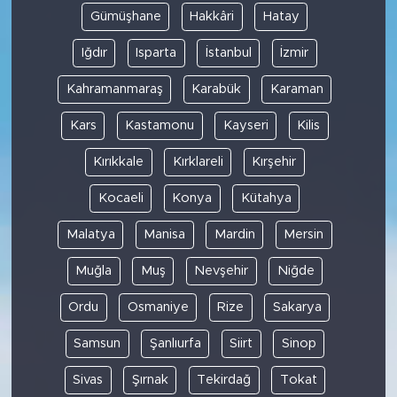
Gümüşhane
Hakkâri
Hatay
Iğdır
Isparta
İstanbul
İzmir
Kahramanmaraş
Karabük
Karaman
Kars
Kastamonu
Kayseri
Kilis
Kırıkkale
Kırklareli
Kırşehir
Kocaeli
Konya
Kütahya
Malatya
Manisa
Mardin
Mersin
Muğla
Muş
Nevşehir
Niğde
Ordu
Osmaniye
Rize
Sakarya
Samsun
Şanlıurfa
Siirt
Sinop
Sivas
Şırnak
Tekirdağ
Tokat