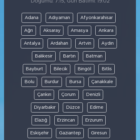
Doğumu: 7:15, Gün Batımı: 19:02
Adana
Adıyaman
Afyonkarahisar
Ağrı
Aksaray
Amasya
Ankara
Antalya
Ardahan
Artvin
Aydın
Balıkesir
Bartın
Batman
Bayburt
Bilecik
Bingöl
Bitlis
Bolu
Burdur
Bursa
Çanakkale
Çankırı
Çorum
Denizli
Diyarbakır
Düzce
Edirne
Elazığ
Erzincan
Erzurum
Eskişehir
Gaziantep
Giresun