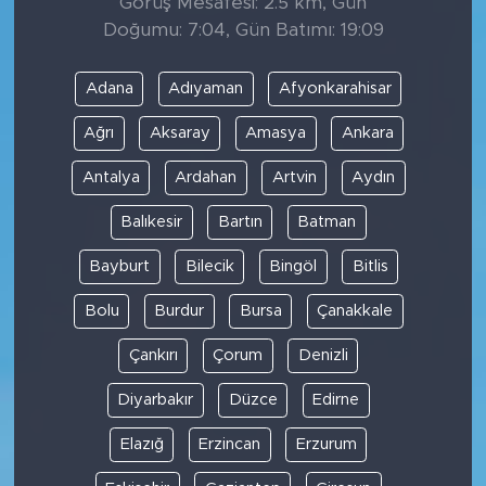
Görüş Mesafesi: 2.5 km, Gün
Doğumu: 7:04, Gün Batımı: 19:09
Adana
Adıyaman
Afyonkarahisar
Ağrı
Aksaray
Amasya
Ankara
Antalya
Ardahan
Artvin
Aydın
Balıkesir
Bartın
Batman
Bayburt
Bilecik
Bingöl
Bitlis
Bolu
Burdur
Bursa
Çanakkale
Çankırı
Çorum
Denizli
Diyarbakır
Düzce
Edirne
Elazığ
Erzincan
Erzurum