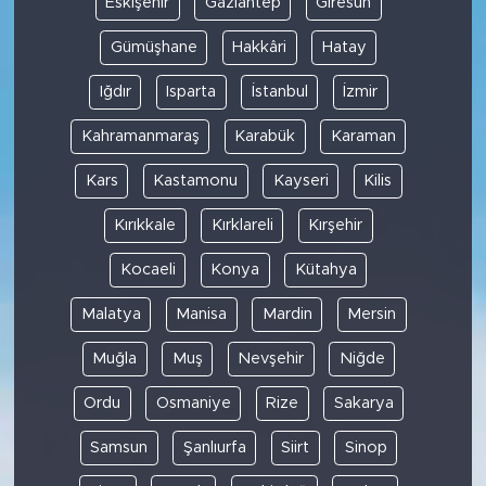
Eskişehir
Gaziantep
Giresun
Gümüşhane
Hakkâri
Hatay
Iğdır
Isparta
İstanbul
İzmir
Kahramanmaraş
Karabük
Karaman
Kars
Kastamonu
Kayseri
Kilis
Kırıkkale
Kırklareli
Kırşehir
Kocaeli
Konya
Kütahya
Malatya
Manisa
Mardin
Mersin
Muğla
Muş
Nevşehir
Niğde
Ordu
Osmaniye
Rize
Sakarya
Samsun
Şanlıurfa
Siirt
Sinop