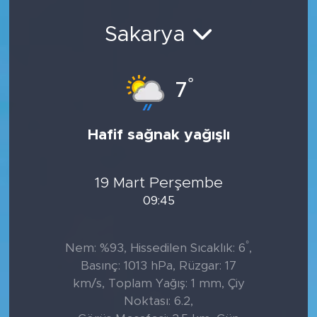
Sanat
Sakarya
Spor
°
7
Teknoloji
Hafif sağnak yağışlı
19 Mart Perşembe
09:45
°
Nem: %93, Hissedilen Sıcaklık: 6
,
Basınç: 1013 hPa, Rüzgar: 17
km/s, Toplam Yağış: 1 mm, Çiy
Noktası: 6.2,