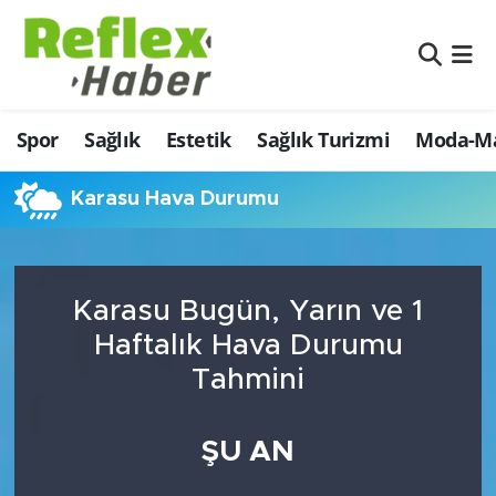
Eğitim
Nöbetçi Eczaneler
Spor
Sağlık
Estetik
Sağlık Turizmi
Moda-Ma
Estetik
Hava Durumu
Firmalardan
Namaz Vakitleri
Karasu Hava Durumu
Güncel
Trafik Durumu
Karasu Bugün, Yarın ve 1
İş ve Ekonomi
Şampiyonlar Ligi Puan Durumu ve Fikstür
Haftalık Hava Durumu
Moda-Magazin-Eğlence
Tüm Manşetler
Tahmini
Sağlık
Son Dakika Haberleri
ŞU AN
Sağlık Turizmi
Haber Arşivi