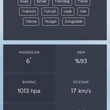
Sivas
Şırnak
Tekirdağ
Tokat
Trabzon
Tunceli
Uşak
Van
Yalova
Yozgat
Zonguldak
HISSEDILEN
NEM
°
6
%93
BASINÇ
RÜZGAR
1013
17
hpa
km/s