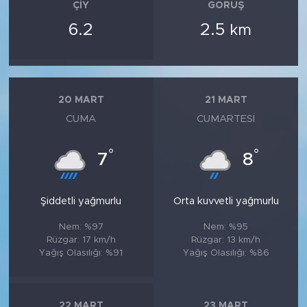
ÇIY
GÖRÜŞ
6.2
2.5
km
20 MART
21 MART
CUMA
CUMARTESI
°
°
7
8
Şiddetli yağmurlu
Orta kuvvetli yağmurlu
Nem: %97
Nem: %95
Rüzgar: 17 km/h
Rüzgar: 13 km/h
Yağış Olasılığı: %91
Yağış Olasılığı: %86
22 MART
23 MART