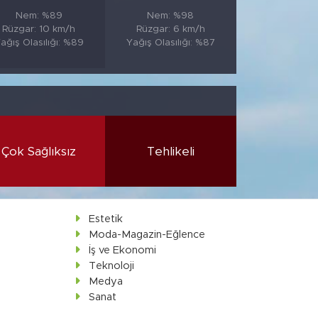
Nem: %89
Nem: %98
Rüzgar: 10 km/h
Rüzgar: 6 km/h
ağış Olasılığı: %89
Yağış Olasılığı: %87
Çok Sağlıksız
Tehlikeli
Estetik
Moda-Magazin-Eğlence
İş ve Ekonomi
Teknoloji
Medya
Sanat