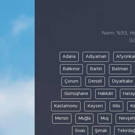
Sanat
Spor
Nem: %93, His
Gö
Teknoloji
Adana
Adıyaman
Afyonkar
Balıkesir
Bartın
Batman
Çorum
Denizli
Diyarbakır
Gümüşhane
Hakkâri
Hata
Kastamonu
Kayseri
Kilis
Kı
Mersin
Muğla
Muş
Nevşehi
Sivas
Şırnak
Tekirda