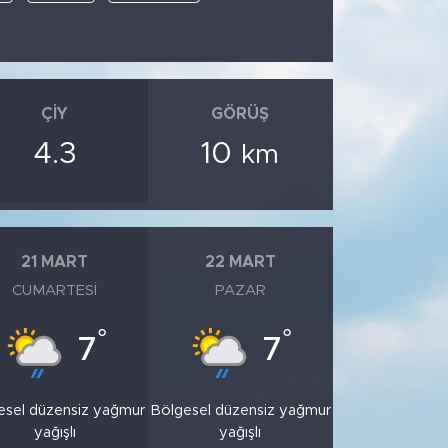
ÇIY
GÖRÜŞ
4.3
10
km
21 MART
22 MART
CUMARTESI
PAZAR
°
°
7
7
esel düzensiz yağmur
Bölgesel düzensiz yağmur
yağışlı
yağışlı