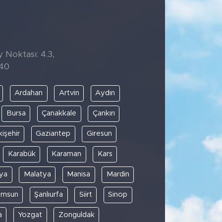
y Noktası: 4.3,
:40
Ardahan
Artvin
Aydın
Bursa
Çanakkale
Çankırı
kişehir
Gaziantep
Giresun
Karabük
Karaman
Kars
ya
Malatya
Manisa
Mardin
amsun
Şanlıurfa
Siirt
Sinop
a
Yozgat
Zonguldak