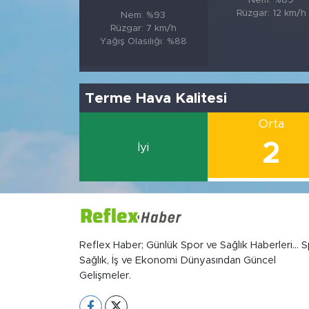
Nem: %89
Rüzgar: 12 km/h
Nem: %93
Rüzgar: 7 km/h
Yağış Olasılığı: %88
Terme Hava Kalitesi
Orta
2
İyi
Reflex Haber; Günlük Spor ve Sağlık Haberleri... S
Sağlık, İş ve Ekonomi Dünyasından Güncel
Gelişmeler.