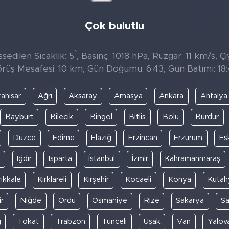
Çok bulutlu
°
sedilen Sıcaklık: 5
, Basınç: 1018 hPa, Rüzgar: 11 km/s, Çi
rüş Mesafesi: 10 km, Gün Doğumu: 6:43, Gün Batımı: 18
ahisar
Ağrı
Aksaray
Amasya
Ankara
Antalya
Bayburt
Bilecik
Bingöl
Bitlis
Bolu
Burdur
Düzce
Edirne
Elazığ
Erzincan
Erzurum
Es
y
Iğdır
Isparta
İstanbul
İzmir
Kahramanmaraş
rıkkale
Kırklareli
Kırşehir
Kocaeli
Konya
Kütah
r
Niğde
Ordu
Osmaniye
Rize
Sakarya
S
ğ
Tokat
Trabzon
Tunceli
Uşak
Van
Yalov