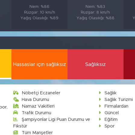
Nem: %86
Nem: %83
Rüzgar: 10 km/h
Rüzgar: 8 km/h
Yağış Olasılığı: %89
Yağış Olasılığı: %88
Y
Hassaslar için sağlıksız
Sağlıksız
Nöbetçi Eczaneler
Sağlık
Hava Durumu
Sağlık Turizmi
Namaz Vakitleri
Firmalardan
por,
Trafik Durumu
Güncel
Şampiyonlar Ligi Puan Durumu ve
Eğitim
Fikstür
Spor
Tüm Manşetler