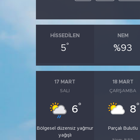
HISSEDILEN
NEM
°
5
%93
17 MART
18 MART
SALI
ÇARŞAMBA
°
°
6
8
Bölgesel düzensiz yağmur
Parçalı Bulutlu
yağışlı