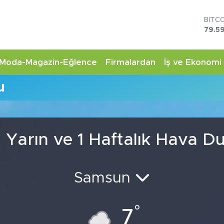
BITC
79.59
DOL
45,4
EUR
Moda-Magazin-Eğlence
Firmalardan
İş ve Ekonomi
53,3
STER
u
61,6
G.AL
6862
BİST
14.5
Yarın ve 1 Haftalık Hava 
Samsun
°
7