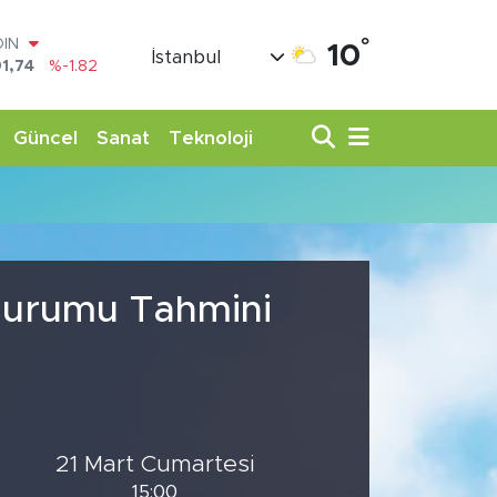
°
OIN
10
İstanbul
1,74
%-1.82
AR
3620
%0.02
O
Güncel
Sanat
Teknoloji
8690
%0.19
LİN
0380
%0.18
TIN
,09000
%0.19
100
98,00
%0
 Durumu Tahmini
21 Mart Cumartesi
15:00