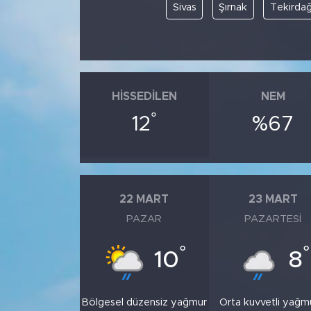
Sivas
Şırnak
Tekirda
HISSEDILEN
NEM
°
12
%67
22 MART
23 MART
PAZAR
PAZARTESI
°
°
10
8
Bölgesel düzensiz yağmur
Orta kuvvetli yağm