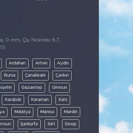
̧: 0 mm, Çiy Noktası: 6.7,
51
Ardahan
Artvin
Aydın
Bursa
Çanakkale
Çankırı
kişehir
Gaziantep
Giresun
Karabük
Karaman
Kars
ya
Malatya
Manisa
Mardin
amsun
Şanlıurfa
Siirt
Sinop