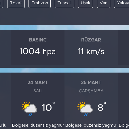
ğ
Tokat
Trabzon
Tunceli
Uşak
Van
Yalov
BASINÇ
RÜZGAR
1004
11
hpa
km/s
24 MART
25 MART
SALI
ÇARŞAMBA
°
°
10
8
urlu
Bölgesel düzensiz yağmur
Bölgesel düzensiz yağmur
Bölg