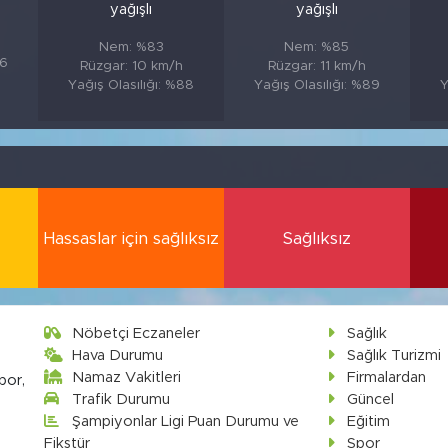
yağışlı
yağışlı
Nem: %83
Nem: %85
86
Rüzgar: 10 km/h
Rüzgar: 11 km/h
Yağış Olasılığı: %88
Yağış Olasılığı: %89
Y
Hassaslar için sağlıksız
Sağlıksız
Nöbetçi Eczaneler
Sağlık
Hava Durumu
Sağlık Turizmi
Namaz Vakitleri
Firmalardan
por,
Trafik Durumu
Güncel
Şampiyonlar Ligi Puan Durumu ve
Eğitim
Fikstür
Spor