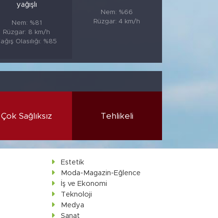
yağışlı
Nem: %66
Rüzgar: 4 km/h
Nem: %81
Rüzgar: 8 km/h
ağış Olasılığı: %85
Çok Sağlıksız
Tehlikeli
Estetik
Moda-Magazin-Eğlence
İş ve Ekonomi
Teknoloji
Medya
Sanat