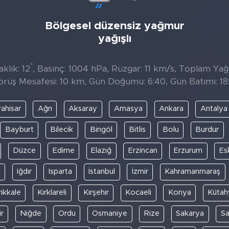
Bölgesel düzensiz yağmur
yağışlı
°
klık: 12
, Basınç: 1004 hPa, Rüzgar: 11 km/s, Toplam Yağıs
örüş Mesafesi: 10 km, Gün Doğumu: 6:40, Gün Batımı: 18:
ahisar
Ağrı
Aksaray
Amasya
Ankara
Antalya
Bayburt
Bilecik
Bingöl
Bitlis
Bolu
Burdur
Düzce
Edirne
Elazığ
Erzincan
Erzurum
Es
y
Iğdır
Isparta
İstanbul
İzmir
Kahramanmaraş
rıkkale
Kırklareli
Kırşehir
Kocaeli
Konya
Kütah
r
Niğde
Ordu
Osmaniye
Rize
Sakarya
S