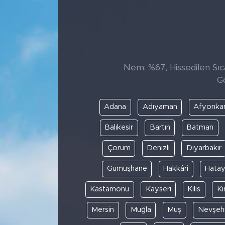
Sanat
Spor
Nem: %67, Hissedilen Sıca
Teknoloji
G
Adana
Adıyaman
Afyonkar
Balıkesir
Bartın
Batman
Çorum
Denizli
Diyarbakır
Gümüşhane
Hakkâri
Hata
Kastamonu
Kayseri
Kilis
Kı
Mersin
Muğla
Muş
Nevşehi