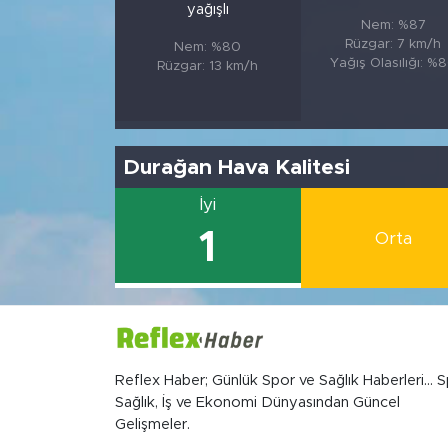
yağışlı
Nem: %87
Rüzgar: 7 km/h
Nem: %80
Yağış Olasılığı: %
Rüzgar: 13 km/h
Durağan Hava Kalitesi
İyi
1
Orta
Reflex Haber; Günlük Spor ve Sağlık Haberleri... S
Sağlık, İş ve Ekonomi Dünyasından Güncel
Gelişmeler.