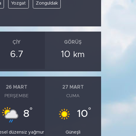
a
Yozgat
Zonguldak
ÇIY
GÖRÜŞ
6.7
10
km
26 MART
27 MART
PERŞEMBE
CUMA
°
°
8
10
esel düzensiz yağmur
Güneşli