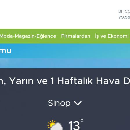
BITC
79.59
DOL
45,4
EUR
Moda-Magazin-Eğlence
Firmalardan
İş ve Ekonomi
53,3
STER
umu
61,6
G.AL
6862
BİST
14.5
 Yarın ve 1 Haftalık Hava
Sinop
°
13