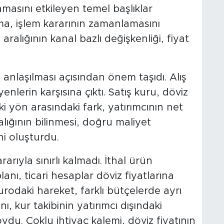
masını etkileyen temel başlıklar
ma, işlem kararının zamanlamasını
ralığının kanal bazlı değişkenliği, fiyat
n anlaşılması açısından önem taşıdı. Alış
nlerin karşısına çıktı. Satış kuru, döviz
İki yön arasındaki fark, yatırımcının net
lığının bilinmesi, doğru maliyet
i oluşturdu.
rarıyla sınırlı kalmadı. İthal ürün
anı, ticari hesaplar döviz fiyatlarına
eurodaki hareket, farklı bütçelerde ayrı
ı, kur takibinin yatırımcı dışındaki
ydu. Çoklu ihtiyaç kalemi, döviz fiyatının