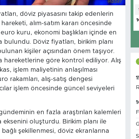
atları, döviz piyasasını takip edenlerin
1
hareketi, alım-satım kararı öncesinde
 euro kuru, ekonomi başlıkları içinde en
 bulundu. Döviz fiyatları, birikim planı
ulunan kişiler açısından önem taşıyor.
a hareketlerine göre kontrol ediliyor. Alış
makas, işlem maliyetinin anlaşılması
1
uro rakamları, alış-satış dengesi
R
cılar işlem öncesinde güncel seviyeleri
1
ündeminin en fazla araştırılan kalemleri
F
 eksenini oluşturdu. Birikim planı ile
G
 bağlı şekillenmesi, döviz ekranlarına
S