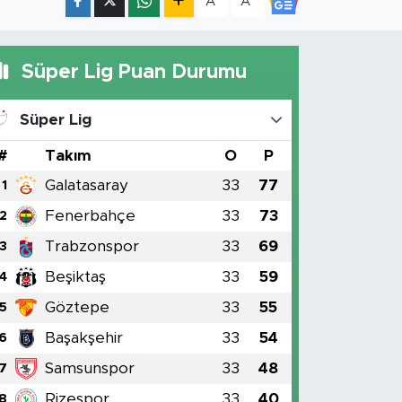
A
A
Süper Lig Puan Durumu
Süper Lig
#
Takım
O
P
Galatasaray
33
77
1
Fenerbahçe
33
73
2
Trabzonspor
33
69
3
Beşiktaş
33
59
4
Göztepe
33
55
5
Başakşehir
33
54
6
Samsunspor
33
48
7
Rizespor
33
40
8