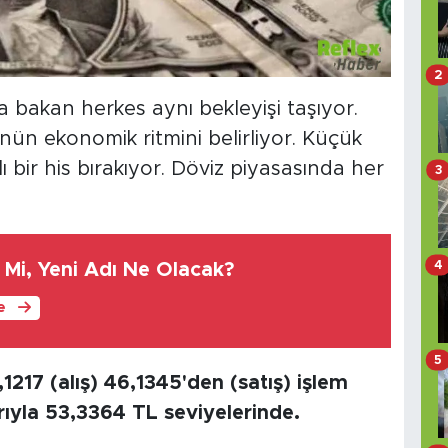
2
 bakan herkes aynı bekleyişi taşıyor.
ün ekonomik ritmini belirliyor. Küçük
ı bir his bırakıyor. Döviz piyasasında her
3
4
 Mi, Yeni Adı Ne Olacak?
le
5
1217 (alış) 46,1345'den (satış) işlem
rıyla 53,3364 TL seviyelerinde.