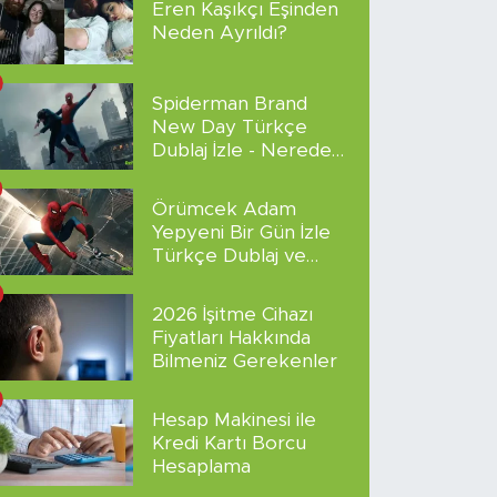
Eren Kaşıkçı Eşinden
Neden Ayrıldı?
Spiderman Brand
New Day Türkçe
Dublaj İzle - Nereden
İzlenir?
Örümcek Adam
Yepyeni Bir Gün İzle
Türkçe Dublaj ve
Altyazılı
2026 İşitme Cihazı
Fiyatları Hakkında
Bilmeniz Gerekenler
Hesap Makinesi ile
Kredi Kartı Borcu
Hesaplama