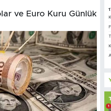
1
lar ve Euro Kuru Günlük
K
F
T
K
A
Y
1