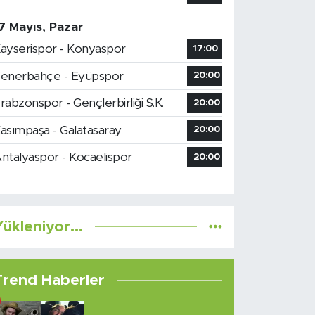
7 Mayıs, Pazar
ayserispor - Konyaspor
17:00
enerbahçe - Eyüpspor
20:00
rabzonspor - Gençlerbirliği S.K.
20:00
asımpaşa - Galatasaray
20:00
ntalyaspor - Kocaelispor
20:00
ükleniyor...
Trend Haberler