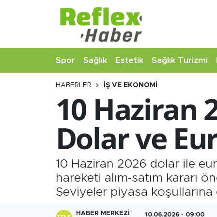
Eğitim
Nöbetçi Eczaneler
Spor
Sağlık
Estetik
Sağlık Turizmi
Estetik
Hava Durumu
HABERLER
İŞ VE EKONOMI
Firmalardan
Namaz Vakitleri
10 Haziran 2
Güncel
Trafik Durumu
Dolar ve Eu
İş ve Ekonomi
Şampiyonlar Ligi Puan Durumu ve Fikstür
Moda-Magazin-Eğlence
Tüm Manşetler
10 Haziran 2026 dolar ile eu
hareketi alım-satım kararı önc
Sağlık
Son Dakika Haberleri
Seviyeler piyasa koşullarına
Sağlık Turizmi
Haber Arşivi
HABER MERKEZI
10.06.2026 - 09:00