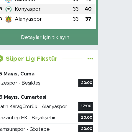
Konyaspor
33
40
9
Alanyaspor
33
37
0
Detaylar için tıklayın
Süper Lig Fikstür
5 Mayıs, Cuma
izespor - Beşiktaş
20:00
6 Mayıs, Cumartesi
atih Karagümrük - Alanyaspor
17:00
aziantep FK - Başakşehir
20:00
amsunspor - Göztepe
20:00