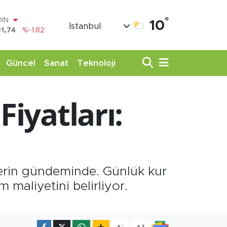
°
AR
10
İstanbul
3620
%0.02
O
8690
%0.19
LİN
Güncel
Sanat
Teknoloji
0380
%0.18
TIN
,09000
%0.19
Fiyatları:
100
98,00
%0
OIN
1,74
%-1.82
nlerin gündeminde. Günlük kur
 maliyetini belirliyor.
-
+