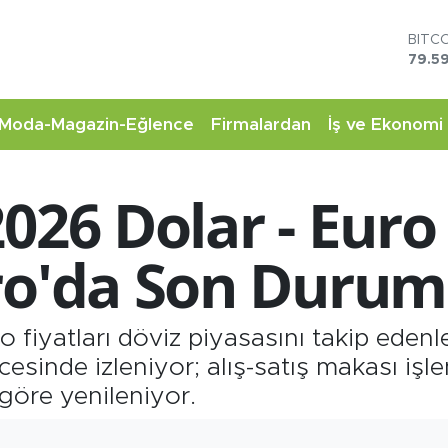
DOL
45,4
EUR
53,3
STER
Moda-Magazin-Eğlence
Firmalardan
İş ve Ekonomi
61,6
G.AL
6862
026 Dolar - Euro 
BİST
14.5
BITC
ro'da Son Durum
79.59
ro fiyatları döviz piyasasını takip ede
esinde izleniyor; alış-satış makası işlem
 göre yenileniyor.