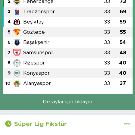
Fenerbahçe
33
73
2
Trabzonspor
33
69
3
Beşiktaş
33
59
4
Göztepe
33
55
5
Başakşehir
33
54
6
Samsunspor
33
48
7
Rizespor
33
40
8
Konyaspor
33
40
9
Alanyaspor
33
37
10
Detaylar için tıklayın
Süper Lig Fikstür