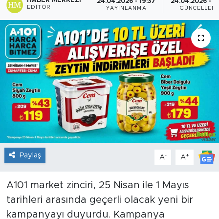
HABER MERKEZI
24.04.2026 - 19:37
24.04.2026 - 1
EDITÖR
YAYINLANMA
GÜNCELLEM
Sanat
Spor
Teknoloji
Paylaş
-
+
A
A
A101 market zinciri, 25 Nisan ile 1 Mayıs
tarihleri arasında geçerli olacak yeni bir
kampanyayı duyurdu. Kampanya