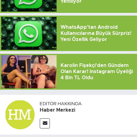
Yeniliyor
WhatsApp'tan Android
Kullanıcılarına Büyük Sürpriz!
Yeni Özellik Geliyor
Karolin Fişekçi'den Gündem
Olan Karar! Instagram Üyeliği
4 Bin TL Oldu
EDITÖR HAKKINDA
Haber Merkezi