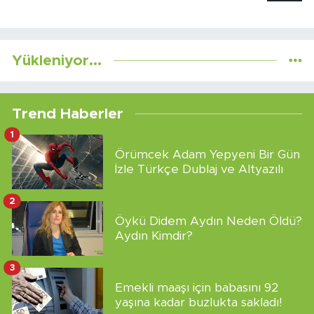
Yükleniyor...
Trend Haberler
1
Örümcek Adam Yepyeni Bir Gün
İzle Türkçe Dublaj ve Altyazılı
2
Öykü Didem Aydın Neden Öldü?
Aydın Kimdir?
3
Emekli maaşı için babasını 92
yaşına kadar buzlukta sakladı!