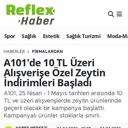
Eğitim
Nöbetçi Eczaneler
Spor
Sağlık
Estetik
Sağlık Turizmi
Moda-Ma
Estetik
Hava Durumu
Firmalardan
Namaz Vakitleri
HABERLER
FIRMALARDAN
A101'de 10 TL Üzeri
Güncel
Trafik Durumu
Alışverişe Özel Zeytin
İndirimleri Başladı
İş ve Ekonomi
Şampiyonlar Ligi Puan Durumu ve Fikstür
A101, 25 Nisan - 1 Mayıs tarihleri arasında 10
Moda-Magazin-Eğlence
Tüm Manşetler
TL ve üzeri alışverişlerde zeytin ürünlerinde
geçerli olacak bir kampanya başlattı.
Sağlık
Son Dakika Haberleri
Kampanyalı ürünler stoklarla sınırlı.
Sağlık Turizmi
Haber Arşivi