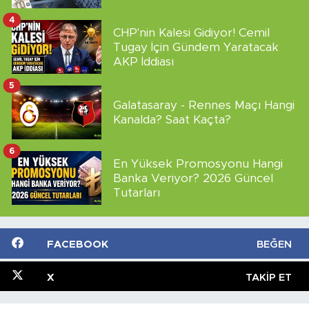
4
CHP'nin Kalesi Gidiyor! Cemil
Tugay İçin Gündem Yaratacak
AKP İddiası
5
Galatasaray - Rennes Maçı Hangi
Kanalda? Saat Kaçta?
6
En Yüksek Promosyonu Hangi
Banka Veriyor? 2026 Güncel
Tutarları
FACEBOOK
BEĞEN
X
TAKIP ET