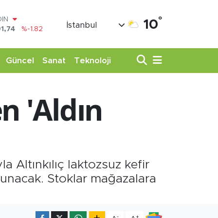
OIN
°
10
İstanbul
1,74
%-1.82
AR
3620
%0.02
O
Güncel
Sanat
Teknoloji
8690
%0.19
LİN
0380
%0.18
n 'Aldın
TIN
,09000
%0.19
100
98,00
%0
a Altınkılıç laktozsuz kefir
 sunacak. Stoklar mağazalara
-
+