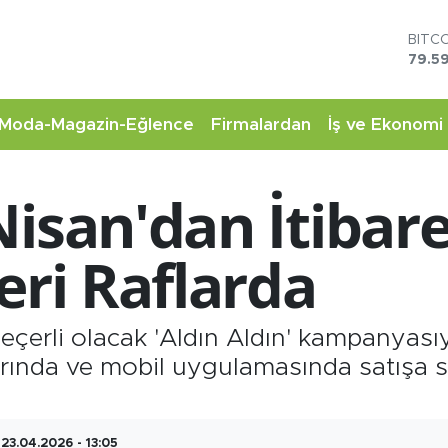
BITC
79.59
DOL
45,4
EUR
Moda-Magazin-Eğlence
Firmalardan
İş ve Ekonomi
53,3
STER
61,6
isan'dan İtibare
G.AL
6862
BİST
eri Raflarda
14.5
eçerli olacak 'Aldın Aldın' kampanyasıyl
larında ve mobil uygulamasında satışa
23.04.2026 - 13:05