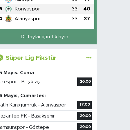
Konyaspor
33
40
9
Alanyaspor
33
37
0
Detaylar için tıklayın
Süper Lig Fikstür
5 Mayıs, Cuma
izespor - Beşiktaş
20:00
6 Mayıs, Cumartesi
atih Karagümrük - Alanyaspor
17:00
aziantep FK - Başakşehir
20:00
amsunspor - Göztepe
20:00