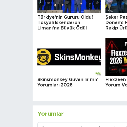
Türkiye'nin Gururu Oldu!
Şeker Paz
Tosyalı İskenderun
Dönem! H
Limanı'na Büyük Ödül
Rakip Ürü
Skinsmonkey Güvenilir mi?
Flexzeen 
Yorumları 2026
Yorum Ve 
Yorumlar