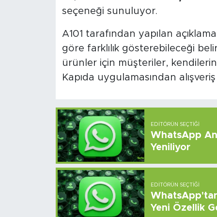
seçeneği sunuluyor.
A101 tarafından yapılan açıklamad
göre farklılık gösterebileceği be
ürünler için müşteriler, kendile
Kapıda uygulamasından alışveriş 
EDITÖRÜN SEÇTIĞI
WhatsApp And
Yeniliyor
EDITÖRÜN SEÇTIĞI
WhatsApp'tan 
Yeni Özellik G