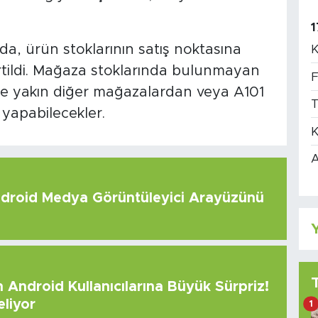
1
a, ürün stoklarının satış noktasına
K
lirtildi. Mağaza stoklarında bulunmayan
F
rine yakın diğer mağazalardan veya A101
T
yapabilecekler.
K
A
roid Medya Görüntüleyici Arayüzünü
Y
Android Kullanıcılarına Büyük Sürpriz!
eliyor
1