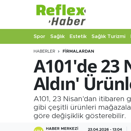
Eğitim
Nöbetçi Eczaneler
Spor
Sağlık
Estetik
Sağlık Turizmi
Estetik
Hava Durumu
HABERLER
FIRMALARDAN
Firmalardan
Namaz Vakitleri
A101'de 23 N
Güncel
Trafik Durumu
Aldın' Ürünl
İş ve Ekonomi
Şampiyonlar Ligi Puan Durumu ve Fikstür
Moda-Magazin-Eğlence
Tüm Manşetler
A101, 23 Nisan'dan itibaren g
gibi çeşitli ürünleri mağaza
Sağlık
Son Dakika Haberleri
göre değişiklik gösterebilir.
Sağlık Turizmi
Haber Arşivi
HABER MERKEZI
23.04.2026 - 13:04