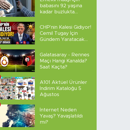
babasını 92 yaşına
kadar buzlukta
sakladı!
CHP'nin Kalesi Gidiyor!
Cemil Tugay İçin
Gündem Yaratacak
AKP İddiası
Galatasaray - Rennes
Maçı Hangi Kanalda?
Saat Kaçta?
A101 Aktüel Ürünler
İndirim Kataloğu 5
Ağustos
İnternet Neden
Yavaş? Yavaşlatıldı
mı?