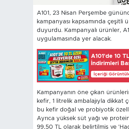
A101, 23 Nisan Perşembe gününden
kampanyası kapsamında çeşitli ür
duyurdu. Kampanyalı ürünler, A1
uygulamasında yer alacak.
A101'de 10 TL
İndirimleri Ba
İçeriği Görüntü
Kampanyanın öne çıkan ürünlerind
kefir, 1 litrelik ambalajıyla dikkat
bu kefir doğal ve probiyotik özelli
Ayrıca yüksek süt yağı ve protein 
99,50 TL olarak belirtilmiş ve 'Ha