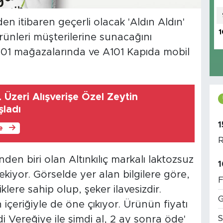
 itibaren geçerli olacak 'Aldın Aldın'
1
ünleri müşterilerine sunacağını
01 mağazalarında ve A101 Kapıda mobil
 Üzeri Alışverişe Özel Zeytin
şladı
1
le
R
en biri olan Altınkılıç markalı laktozsuz
1
 çekiyor. Görselde yer alan bilgilere göre,
F
klere sahip olup, şeker ilavesizdir.
G
içeriğiyle de öne çıkıyor. Ürünün fiyatı
S
di Vereğiye ile şimdi al, 2 ay sonra öde'