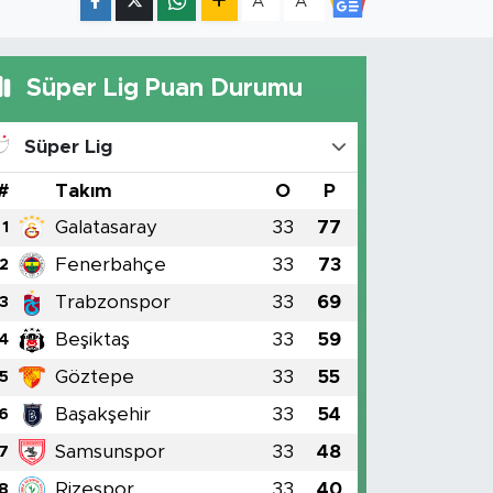
A
A
Süper Lig Puan Durumu
Süper Lig
#
Takım
O
P
Galatasaray
33
77
1
Fenerbahçe
33
73
2
Trabzonspor
33
69
3
Beşiktaş
33
59
4
Göztepe
33
55
5
Başakşehir
33
54
6
Samsunspor
33
48
7
Rizespor
33
40
8