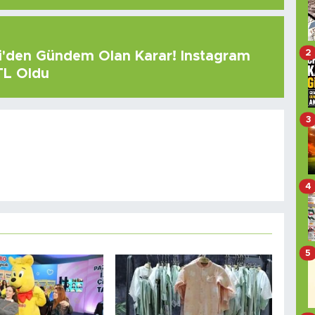
2
çi'den Gündem Olan Karar! Instagram
 TL Oldu
3
4
5