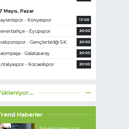
7 Mayıs, Pazar
ayserispor - Konyaspor
17:00
enerbahçe - Eyüpspor
20:00
rabzonspor - Gençlerbirliği S.K.
20:00
asımpaşa - Galatasaray
20:00
ntalyaspor - Kocaelispor
20:00
ükleniyor...
Trend Haberler
Emekli maaşı için