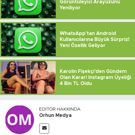
Görüntüleyici Arayüzünü
Yeniliyor
WhatsApp'tan Android
Kullanıcılarına Büyük Sürpriz!
Yeni Özellik Geliyor
Karolin Fişekçi'den Gündem
Olan Karar! Instagram Üyeliği
4 Bin TL Oldu
EDITÖR HAKKINDA
Orhun Medya