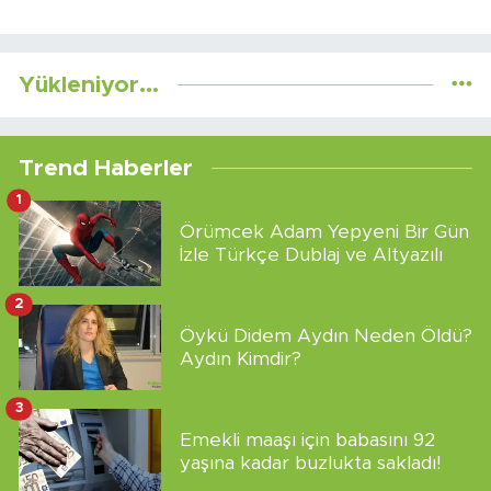
Yükleniyor...
Trend Haberler
1
Örümcek Adam Yepyeni Bir Gün
İzle Türkçe Dublaj ve Altyazılı
2
Öykü Didem Aydın Neden Öldü?
Aydın Kimdir?
3
Emekli maaşı için babasını 92
yaşına kadar buzlukta sakladı!