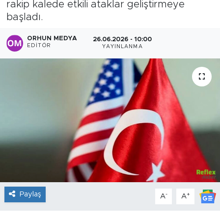
rakip kalede etkili ataklar geliştirmeye
başladı.
Sanat
ORHUN MEDYA
26.06.2026 - 10:00
Spor
EDITÖR
YAYINLANMA
Teknoloji
Paylaş
-
+
A
A