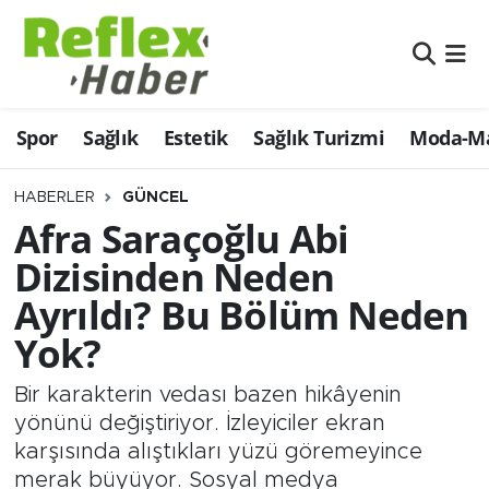
Eğitim
Nöbetçi Eczaneler
Spor
Sağlık
Estetik
Sağlık Turizmi
Moda-Ma
Estetik
Hava Durumu
Firmalardan
Namaz Vakitleri
HABERLER
GÜNCEL
Afra Saraçoğlu Abi
Güncel
Trafik Durumu
Dizisinden Neden
Ayrıldı? Bu Bölüm Neden
İş ve Ekonomi
Şampiyonlar Ligi Puan Durumu ve Fikstür
Yok?
Moda-Magazin-Eğlence
Tüm Manşetler
Bir karakterin vedası bazen hikâyenin
Sağlık
Son Dakika Haberleri
yönünü değiştiriyor. İzleyiciler ekran
karşısında alıştıkları yüzü göremeyince
Sağlık Turizmi
Haber Arşivi
merak büyüyor. Sosyal medya