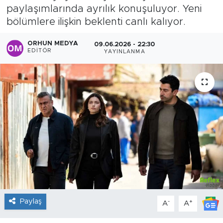
paylaşımlarında ayrılık konuşuluyor. Yeni
Sanat
bölümlere ilişkin beklenti canlı kalıyor.
Spor
ORHUN MEDYA
09.06.2026 - 22:30
EDITÖR
YAYINLANMA
Teknoloji
Paylaş
-
+
A
A