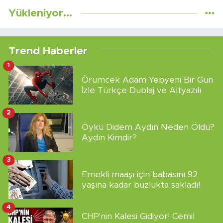
Yükleniyor...
Trend Haberler
1
Örümcek Adam Yepyeni Bir Gün
İzle Türkçe Dublaj ve Altyazılı
2
Öykü Didem Aydın Neden Öldü?
Aydın Kimdir?
3
Emekli maaşı için babasını 92
yaşına kadar buzlukta sakladı!
4
CHP'nin Kalesi Gidiyor! Cemil