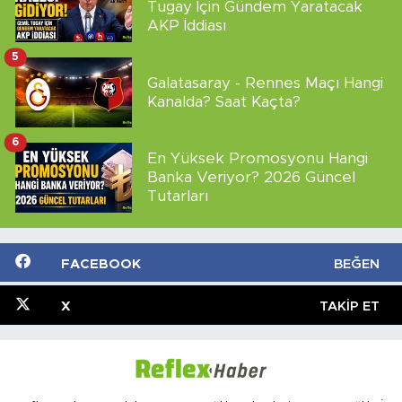
Tugay İçin Gündem Yaratacak
AKP İddiası
5
Galatasaray - Rennes Maçı Hangi
Kanalda? Saat Kaçta?
6
En Yüksek Promosyonu Hangi
Banka Veriyor? 2026 Güncel
Tutarları
FACEBOOK
BEĞEN
X
TAKIP ET