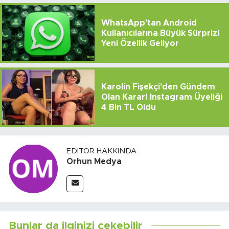
WhatsApp'tan Android
Kullanıcılarına Büyük Sürpriz!
Yeni Özellik Geliyor
Karolin Fişekçi'den Gündem
Olan Karar! Instagram Üyeliği
4 Bin TL Oldu
EDITÖR HAKKINDA
Orhun Medya
Bunlar da ilginizi çekebilir