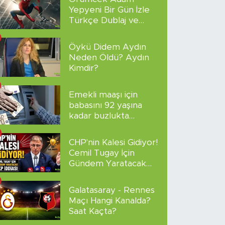
Yepyeni Bir Gün İzle
Türkçe Dublaj ve
Altyazılı
Öykü Didem Aydın
Neden Öldü? Aydın
Kimdir?
Emekli maaşı için
babasını 92 yaşına
kadar buzlukta
sakladı!
CHP'nin Kalesi Gidiyor!
Cemil Tugay İçin
Gündem Yaratacak
AKP İddiası
Galatasaray - Rennes
Maçı Hangi Kanalda?
Saat Kaçta?