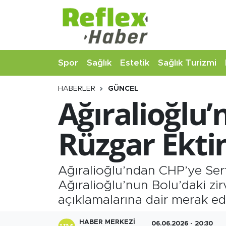
Eğitim
Nöbetçi Eczaneler
Spor
Sağlık
Estetik
Sağlık Turizmi
Estetik
Hava Durumu
HABERLER
GÜNCEL
Firmalardan
Namaz Vakitleri
Ağıralioğlu’
Güncel
Trafik Durumu
Rüzgar Ektin
İş ve Ekonomi
Şampiyonlar Ligi Puan Durumu ve Fikstür
Moda-Magazin-Eğlence
Tüm Manşetler
Ağıralioğlu’ndan CHP’ye Sert
Ağıralioğlu’nun Bolu’daki zir
Sağlık
Son Dakika Haberleri
açıklamalarına dair merak ed
Sağlık Turizmi
Haber Arşivi
HABER MERKEZI
06.06.2026 - 20:30