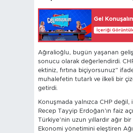
Gel Konuşalı
İçeriği Görüntü
Ağıralioğlu, bugün yaşanan gelişm
sonucu olarak değerlendirdi. CHP
ektiniz, fırtına biçiyorsunuz” ifad
muhalefetin tutarlı ve ilkeli bir ç
getirdi.
Konuşmada yalnızca CHP değil, i
Recep Tayyip Erdoğan’ın faiz açı
Türkiye’nin uzun yıllardır ağır bi
Ekonomi yönetimini eleştiren Ağı