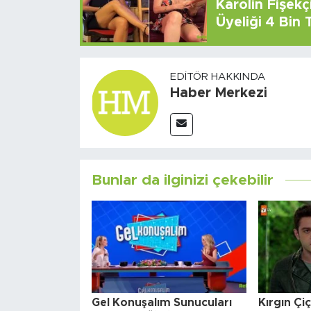
Karolin Fişek
Üyeliği 4 Bin
EDITÖR HAKKINDA
Haber Merkezi
Bunlar da ilginizi çekebilir
Gel Konuşalım Sunucuları
Kırgın Çi