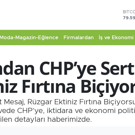
DOL
45,4
EUR
53,3
STER
Moda-Magazin-Eğlence
Firmalardan
İş ve Ekonomi
61,6
G.AL
6862
ndan CHP’ye Sert
BİST
14.5
BITC
iz Fırtına Biçiy
79.59
 Mesaj, Rüzgar Ektiniz Fırtına Biçiyors
vede CHP’ye, iktidara ve ekonomi politi
ilen detayları haberimizde.