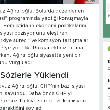
uz Ağıralioğlu, Bolu’da düzenlenen
1
rvesi” programında yaptığı konuşmayla
em iktidarın ekonomi politikalarını
iyasi pozisyonunu eleştiren
ürkiye süreci” ve komisyon tartışmaları
’ye yönelik “Rüzgar ektiniz, fırtına
ken, Ağıralioğlu siyasette yeni bir
1
nu vurguladı.
R
Sözlerle Yüklendi
1
uz Ağıralioğlu, CHP’nin bazı siyasi
F
ğını savundu. Daha önce CHP’yi
G
“terörsüz Türkiye süreci” ve komisyon
S
erektiğini söyledi.