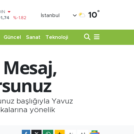
°
AR
10
İstanbul
3620
%0.02
O
8690
%0.19
LİN
Güncel
Sanat
Teknoloji
0380
%0.18
TIN
,09000
%0.19
 Mesaj,
100
98,00
%0
OIN
orsunuz
1,74
%-1.82
unuz başlığıyla Yavuz
kalarına yönelik
-
+