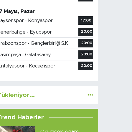
7 Mayıs, Pazar
ayserispor - Konyaspor
17:00
enerbahçe - Eyüpspor
20:00
rabzonspor - Gençlerbirliği S.K.
20:00
asımpaşa - Galatasaray
20:00
ntalyaspor - Kocaelispor
20:00
ükleniyor...
Trend Haberler
Örümcek Adam