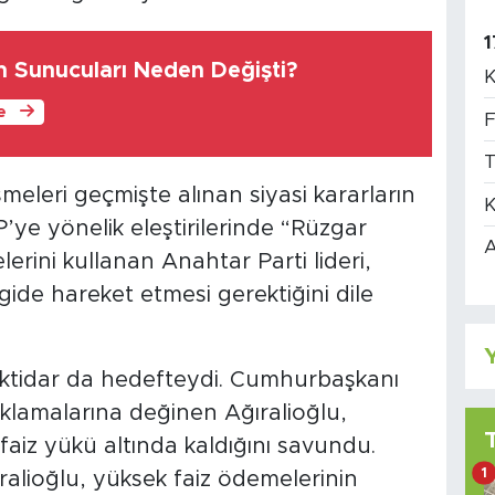
1
m Sunucuları Neden Değişti?
K
le
F
T
eleri geçmişte alınan siyasi kararların
K
’ye yönelik eleştirilerinde “Rüzgar
A
elerini kullanan Anahtar Parti lideri,
izgide hareket etmesi gerektiğini dile
Y
ktidar da hedefteydi. Cumhurbaşkanı
klamalarına değinen Ağıralioğlu,
r faiz yükü altında kaldığını savundu.
1
ralioğlu, yüksek faiz ödemelerinin