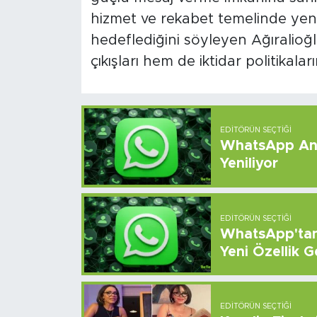
hizmet ve rekabet temelinde yeni b
hedeflediğini söyleyen Ağıralioğ
çıkışları hem de iktidar politikal
EDITÖRÜN SEÇTIĞI
WhatsApp And
Yeniliyor
EDITÖRÜN SEÇTIĞI
WhatsApp'tan 
Yeni Özellik G
EDITÖRÜN SEÇTIĞI