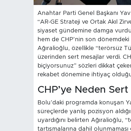
Anahtar Parti Genel Başkanı Yav
“AR-GE Strateji ve Ortak Akıl Zi
siyaset gündemine damga vurdu. H
hem de CHP’nin son dönemdeki s
Ağıralioğlu, özellikle “terörsüz T
üzerinden sert mesajlar verdi. CHP
biçiyorsunuz” sözleri dikkat çeker
rekabet dönemine ihtiyaç olduğu
CHP’ye Neden Sert 
Bolu’daki programda konuşan Yav
süreçlerde yanlış pozisyon aldı
uyardığını belirten Ağıralioğlu, 
tartışmalarına dahil olunmaması g