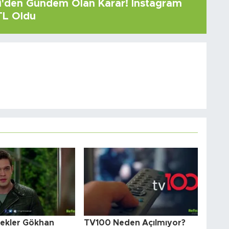
çi'den Gündem Olan Karar! Instagram
 TL Oldu
çekler Gökhan
TV100 Neden Açılmıyor?