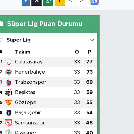
A
A
Süper Lig Puan Durumu
Süper Lig
#
Takım
O
P
Galatasaray
33
77
1
Fenerbahçe
33
73
2
Trabzonspor
33
69
3
Beşiktaş
33
59
4
Göztepe
33
55
5
Başakşehir
33
54
6
Samsunspor
33
48
7
Rizespor
33
40
8