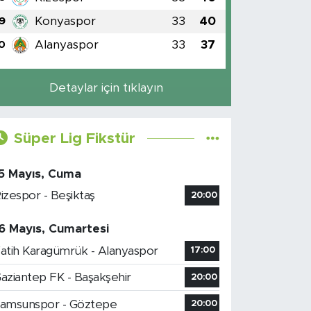
Konyaspor
33
40
9
Alanyaspor
33
37
0
Detaylar için tıklayın
Süper Lig Fikstür
5 Mayıs, Cuma
izespor - Beşiktaş
20:00
6 Mayıs, Cumartesi
atih Karagümrük - Alanyaspor
17:00
aziantep FK - Başakşehir
20:00
amsunspor - Göztepe
20:00