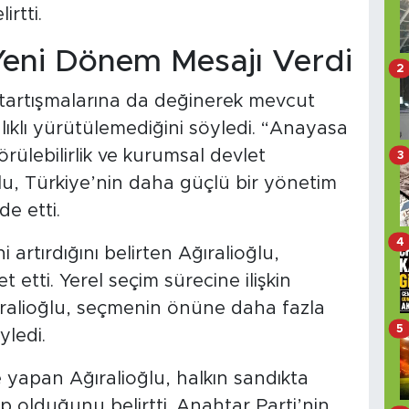
irtti.
 Yeni Dönem Mesajı Verdi
2
 tartışmalarına da değinerek mevcut
lıklı yürütülemediğini söyledi. “Anayasa
rülebilirlik ve kurumsal devlet
3
lu, Türkiye’nin daha güçlü bir yönetim
e etti.
4
 artırdığını belirten Ağıralioğlu,
 etti. Yerel seçim sürecine ilişkin
ralioğlu, seçmenin önüne daha fazla
5
yledi.
e yapan Ağıralioğlu, halkın sandıkta
 olduğunu belirtti. Anahtar Parti’nin