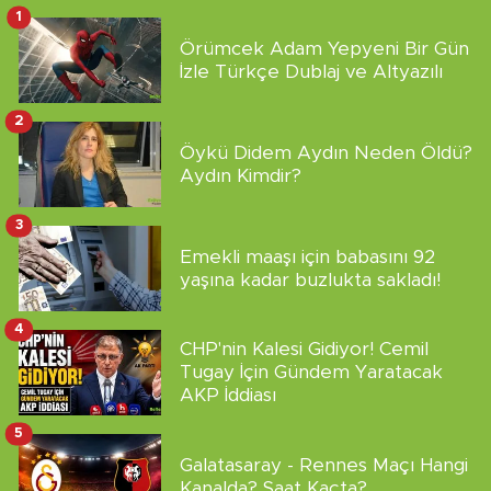
1
Örümcek Adam Yepyeni Bir Gün
İzle Türkçe Dublaj ve Altyazılı
2
Öykü Didem Aydın Neden Öldü?
Aydın Kimdir?
3
Emekli maaşı için babasını 92
yaşına kadar buzlukta sakladı!
4
CHP'nin Kalesi Gidiyor! Cemil
Tugay İçin Gündem Yaratacak
AKP İddiası
5
Galatasaray - Rennes Maçı Hangi
Kanalda? Saat Kaçta?