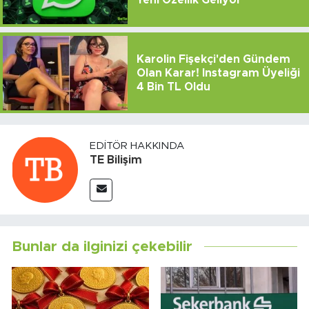
Yeni Özellik Geliyor
Karolin Fişekçi'den Gündem
Olan Karar! Instagram Üyeliği
4 Bin TL Oldu
EDITÖR HAKKINDA
TE Bilişim
Bunlar da ilginizi çekebilir