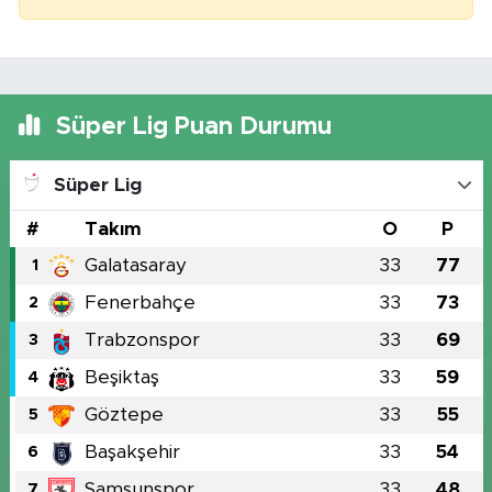
Süper Lig Puan Durumu
Süper Lig
#
Takım
O
P
Galatasaray
33
77
1
Fenerbahçe
33
73
2
Trabzonspor
33
69
3
Beşiktaş
33
59
4
Göztepe
33
55
5
Başakşehir
33
54
6
Samsunspor
33
48
7