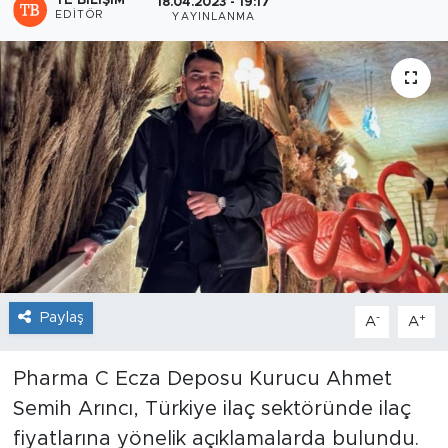
TE BILIŞIM
18.04.2023 - 19:17
EDITÖR
YAYINLANMA
Sanat
Spor
Teknoloji
Paylaş
-
+
A
A
Pharma C Ecza Deposu Kurucu Ahmet
Semih Arıncı, Türkiye ilaç sektöründe ilaç
fiyatlarına yönelik açıklamalarda bulundu.