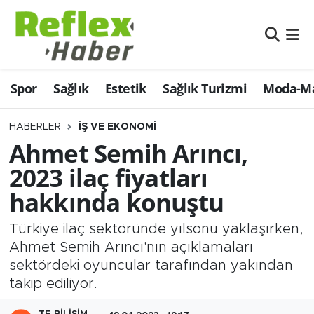
Eğitim
Nöbetçi Eczaneler
Spor
Sağlık
Estetik
Sağlık Turizmi
Moda-Ma
Estetik
Hava Durumu
Firmalardan
Namaz Vakitleri
HABERLER
İŞ VE EKONOMI
Ahmet Semih Arıncı,
Güncel
Trafik Durumu
2023 ilaç fiyatları
hakkında konuştu
İş ve Ekonomi
Şampiyonlar Ligi Puan Durumu ve Fikstür
Türkiye ilaç sektöründe yılsonu yaklaşırken,
Moda-Magazin-Eğlence
Tüm Manşetler
Ahmet Semih Arıncı'nın açıklamaları
sektördeki oyuncular tarafından yakından
Sağlık
Son Dakika Haberleri
takip ediliyor.
Sağlık Turizmi
Haber Arşivi