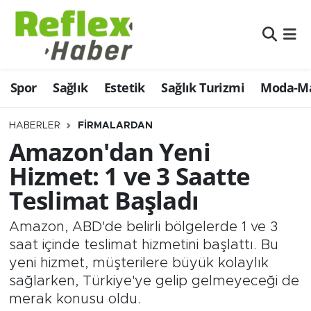
Eğitim
Nöbetçi Eczaneler
Spor
Sağlık
Estetik
Sağlık Turizmi
Moda-Ma
Estetik
Hava Durumu
Firmalardan
Namaz Vakitleri
HABERLER
FIRMALARDAN
Amazon'dan Yeni
Güncel
Trafik Durumu
Hizmet: 1 ve 3 Saatte
Teslimat Başladı
İş ve Ekonomi
Şampiyonlar Ligi Puan Durumu ve Fikstür
Amazon, ABD'de belirli bölgelerde 1 ve 3
Moda-Magazin-Eğlence
Tüm Manşetler
saat içinde teslimat hizmetini başlattı. Bu
yeni hizmet, müşterilere büyük kolaylık
Sağlık
Son Dakika Haberleri
sağlarken, Türkiye'ye gelip gelmeyeceği de
merak konusu oldu.
Sağlık Turizmi
Haber Arşivi