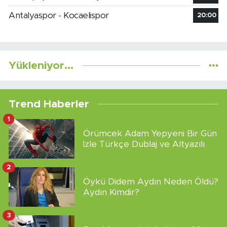
Antalyaspor - Kocaelispor
20:00
Yükleniyor...
Trend Haberler
1
Örümcek Adam Yepyeni Bir Gün
İzle Türkçe Dublaj ve Altyazılı
2
Öykü Didem Aydın Neden Öldü?
Aydın Kimdir?
3