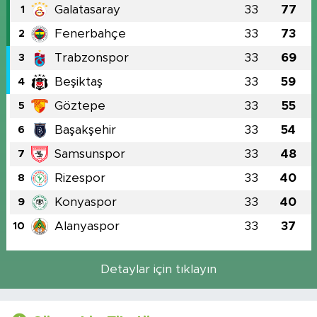
Galatasaray
33
77
1
Fenerbahçe
33
73
2
Trabzonspor
33
69
3
Beşiktaş
33
59
4
Göztepe
33
55
5
Başakşehir
33
54
6
Samsunspor
33
48
7
Rizespor
33
40
8
Konyaspor
33
40
9
Alanyaspor
33
37
10
Detaylar için tıklayın