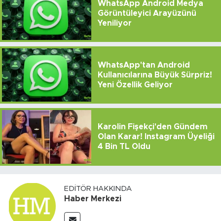
WhatsApp Android Medya
Görüntüleyici Arayüzünü
Yeniliyor
WhatsApp'tan Android
Kullanıcılarına Büyük Sürpriz!
Yeni Özellik Geliyor
Karolin Fişekçi'den Gündem
Olan Karar! Instagram Üyeliği
4 Bin TL Oldu
EDITÖR HAKKINDA
Haber Merkezi