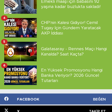
Emekli maaşı için babasını 92
yaşına kadar buzlukta sakladı!
4
CHP'nin Kalesi Gidiyor! Cemil
Tugay İçin Gündem Yaratacak
AKP İddiası
5
Galatasaray - Rennes Maçı Hangi
Kanalda? Saat Kaçta?
6
En Yüksek Promosyonu Hangi
Banka Veriyor? 2026 Güncel
Tutarları
FACEBOOK
BEĞEN
X
TAKIP ET