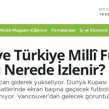
DOL
45,4
EUR
53,3
STER
Moda-Magazin-Eğlence
Firmalardan
İş ve Ekonomi
61,6
G.AL
6862
e Türkiye Millî 
BİST
14.5
BITC
 Nerede İzlenir?
79.59
can giderek yükseliyor. Dünya Kupası
tlerinde ekran başına geçecek futbolsev
lanıyor. Vancouver'dan gelecek görüntü