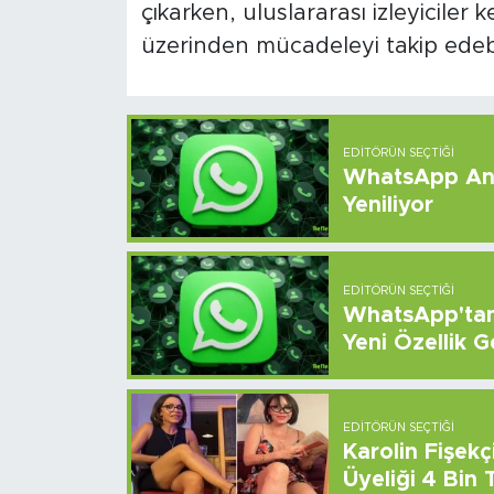
çıkarken, uluslararası izleyiciler 
üzerinden mücadeleyi takip edebi
EDITÖRÜN SEÇTIĞI
WhatsApp And
Yeniliyor
EDITÖRÜN SEÇTIĞI
WhatsApp'tan 
Yeni Özellik G
EDITÖRÜN SEÇTIĞI
Karolin Fişek
Üyeliği 4 Bin