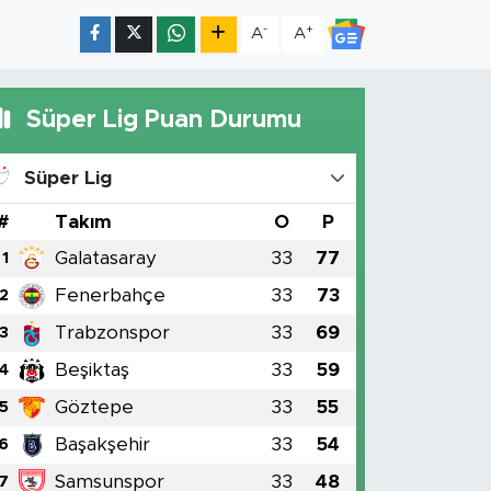
-
+
A
A
Süper Lig Puan Durumu
Süper Lig
#
Takım
O
P
Galatasaray
33
77
1
Fenerbahçe
33
73
2
Trabzonspor
33
69
3
Beşiktaş
33
59
4
Göztepe
33
55
5
Başakşehir
33
54
6
Samsunspor
33
48
7