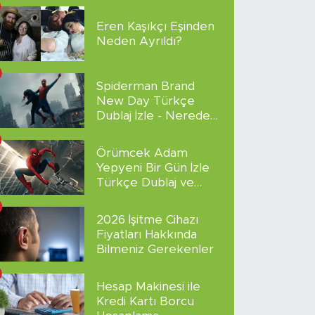
Eren Kaşıkçı Eşinden
Neden Ayrıldı?
Spiderman Brand
New Day Türkçe
Dublaj İzle - Nereden
İzlenir?
Örümcek Adam
Yepyeni Bir Gün İzle
Türkçe Dublaj ve
Altyazılı
2026 İşitme Cihazı
Fiyatları Hakkında
Bilmeniz Gerekenler
Hesap Makinesi ile
Kredi Kartı Borcu