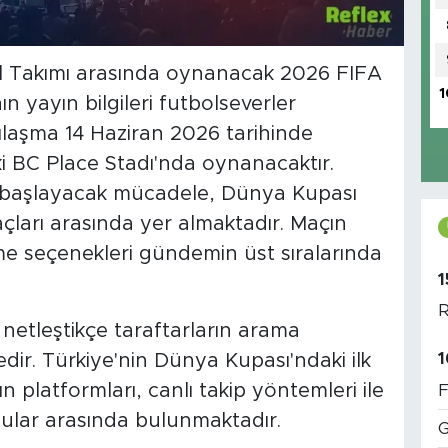
bol Takımı arasında oynanacak 2026 FIFA
1
 yayın bilgileri futbolseverler
şılaşma 14 Haziran 2026 tarihinde
 BC Place Stadı'nda oynanacaktır.
e başlayacak mücadele, Dünya Kupası
ları arasında yer almaktadır. Maçın
eme seçenekleri gündemin üst sıralarında
1
R
i netleştikçe taraftarların arama
1
dir. Türkiye'nin Dünya Kupası'ndaki ilk
 platformları, canlı takip yöntemleri ile
F
nular arasında bulunmaktadır.
G