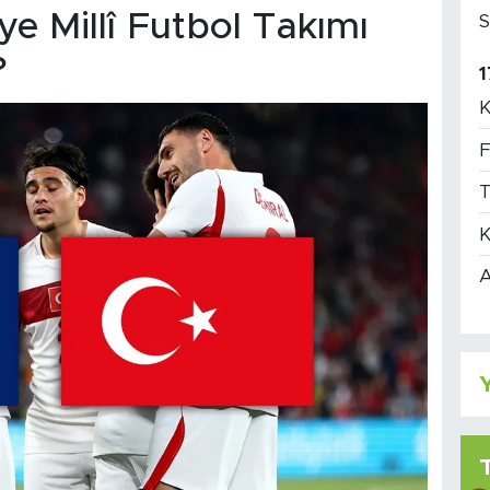
e Millî Futbol Takımı
S
?
1
K
F
T
K
A
Y