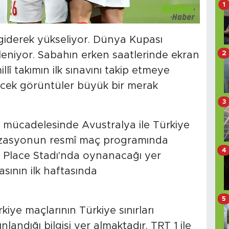
1
giderek yükseliyor. Dünya Kupası
2
eniyor. Sabahın erken saatlerinde ekran
lî takımın ilk sınavını takip etmeye
ecek görüntüler büyük bir merak
3
mücadelesinde Avustralya ile Türkiye
nizasyonun resmî maç programında
4
 Place Stadı'nda oynanacağı yer
ının ilk haftasında
5
kiye maçlarının Türkiye sınırları
landığı bilgisi yer almaktadır. TRT 1 ile