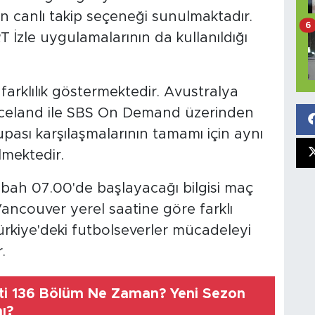
den canlı takip seçeneği sunulmaktadır.
6
TRT İzle uygulamalarının da kullanıldığı
farklılık göstermektedir. Avustralya
iceland ile SBS On Demand üzerinden
pası karşılaşmalarının tamamı için aynı
lmektedir.
abah 07.00'de başlayacağı bilgisi maç
ancouver yerel saatine göre farklı
rkiye'deki futbolseverler mücadeleyi
.
beti 136 Bölüm Ne Zaman? Yeni Sezon
ı?