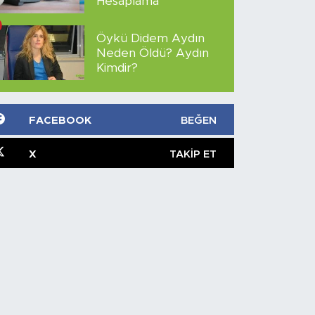
Hesaplama
Öykü Didem Aydın
Neden Öldü? Aydın
Kimdir?
FACEBOOK
BEĞEN
X
TAKIP ET