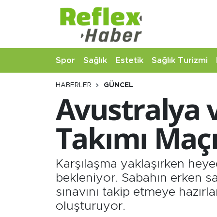
Eğitim
Nöbetçi Eczaneler
Spor
Sağlık
Estetik
Sağlık Turizmi
Estetik
Hava Durumu
HABERLER
GÜNCEL
Firmalardan
Namaz Vakitleri
Avustralya v
Güncel
Trafik Durumu
Takımı Maçı
İş ve Ekonomi
Şampiyonlar Ligi Puan Durumu ve Fikstür
Moda-Magazin-Eğlence
Tüm Manşetler
Karşılaşma yaklaşırken heye
bekleniyor. Sabahın erken saa
Sağlık
Son Dakika Haberleri
sınavını takip etmeye hazır
oluşturuyor.
Sağlık Turizmi
Haber Arşivi