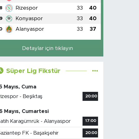
Rizespor
33
40
8
Konyaspor
33
40
9
Alanyaspor
33
37
0
Detaylar için tıklayın
Süper Lig Fikstür
5 Mayıs, Cuma
izespor - Beşiktaş
20:00
6 Mayıs, Cumartesi
atih Karagümrük - Alanyaspor
17:00
aziantep FK - Başakşehir
20:00