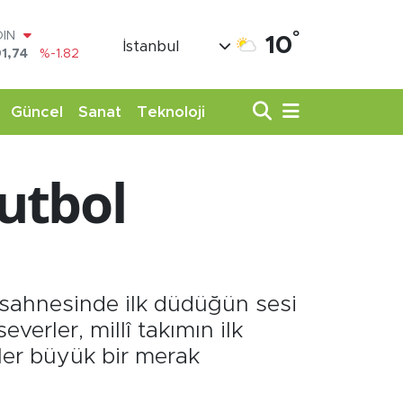
°
AR
10
İstanbul
3620
%0.02
O
8690
%0.19
LİN
Güncel
Sanat
Teknoloji
0380
%0.18
TIN
,09000
%0.19
Futbol
100
98,00
%0
OIN
1,74
%-1.82
 sahnesinde ilk düdüğün sesi
erler, millî takımın ilk
ler büyük bir merak