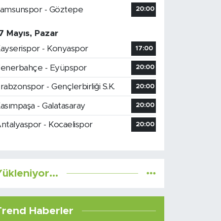
amsunspor - Göztepe
20:00
7 Mayıs, Pazar
ayserispor - Konyaspor
17:00
enerbahçe - Eyüpspor
20:00
rabzonspor - Gençlerbirliği S.K.
20:00
asımpaşa - Galatasaray
20:00
ntalyaspor - Kocaelispor
20:00
ükleniyor...
Trend Haberler