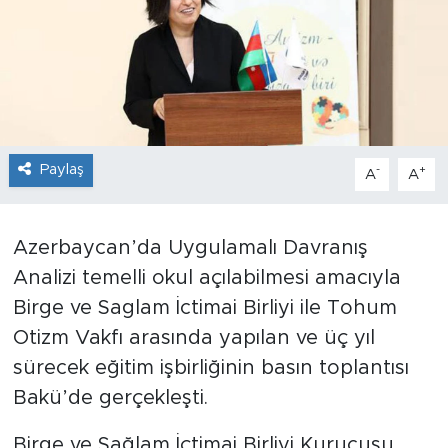
Sanat
Spor
Teknoloji
Paylaş
-
+
A
A
Azerbaycan’da Uygulamalı Davranış
Analizi temelli okul açılabilmesi amacıyla
Birge ve Saglam İctimai Birliyi ile Tohum
Otizm Vakfı arasında yapılan ve üç yıl
sürecek eğitim işbirliğinin basın toplantısı
Bakü’de gerçekleşti.
Birge ve Sağlam İçtimai Birliyi Kurucusu