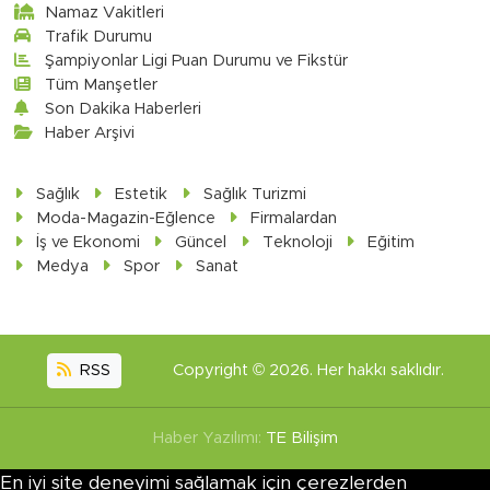
Namaz Vakitleri
Trafik Durumu
Şampiyonlar Ligi Puan Durumu ve Fikstür
Tüm Manşetler
Son Dakika Haberleri
Haber Arşivi
Sağlık
Estetik
Sağlık Turizmi
Moda-Magazin-Eğlence
Firmalardan
İş ve Ekonomi
Güncel
Teknoloji
Eğitim
Medya
Spor
Sanat
RSS
Copyright © 2026. Her hakkı saklıdır.
Haber Yazılımı:
TE Bilişim
En iyi site deneyimi sağlamak için çerezlerden