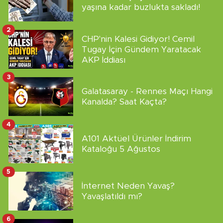
yaşına kadar buzlukta sakladı!
2
CHP'nin Kalesi Gidiyor! Cemil
Tugay İçin Gündem Yaratacak
AKP İddiası
3
Galatasaray - Rennes Maçı Hangi
Kanalda? Saat Kaçta?
4
A101 Aktüel Ürünler İndirim
Kataloğu 5 Ağustos
5
İnternet Neden Yavaş?
Yavaşlatıldı mı?
6