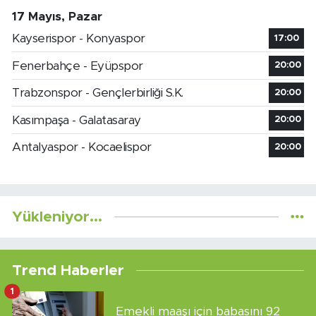
17 Mayıs, Pazar
Kayserispor - Konyaspor
17:00
Fenerbahçe - Eyüpspor
20:00
Trabzonspor - Gençlerbirliği S.K.
20:00
Kasımpaşa - Galatasaray
20:00
Antalyaspor - Kocaelispor
20:00
Yükleniyor...
Trend Haberler
1
Emekli maaşı için babasını 92