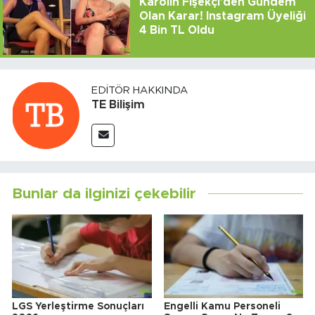
Karolin Fişekçi'den Gündem
Olan Karar! Instagram Üyeliği
4 Bin TL Oldu
EDITÖR HAKKINDA
TE Bilişim
Bunlar da ilginizi çekebilir
LGS Yerleştirme Sonuçları
Engelli Kamu Personeli