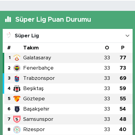
Süper Lig Puan Durumu
Süper Lig
#
Takım
O
P
Galatasaray
33
77
1
Fenerbahçe
33
73
2
Trabzonspor
33
69
3
Beşiktaş
33
59
4
Göztepe
33
55
5
Başakşehir
33
54
6
Samsunspor
33
48
7
Rizespor
33
40
8