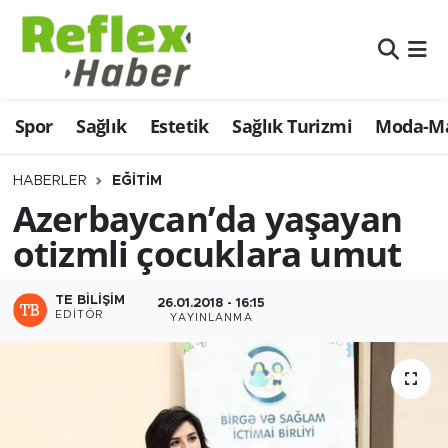
Eğitim
Nöbetçi Eczaneler
Spor
Sağlık
Estetik
Sağlık Turizmi
Moda-Ma
Estetik
Hava Durumu
Firmalardan
Namaz Vakitleri
HABERLER
EĞITIM
Azerbaycan’da yaşayan
Güncel
Trafik Durumu
otizmli çocuklara umut
İş ve Ekonomi
Şampiyonlar Ligi Puan Durumu ve Fikstür
TE BILIŞIM
26.01.2018 - 16:15
EDITÖR
YAYINLANMA
Moda-Magazin-Eğlence
Tüm Manşetler
Sağlık
Son Dakika Haberleri
Sağlık Turizmi
Haber Arşivi