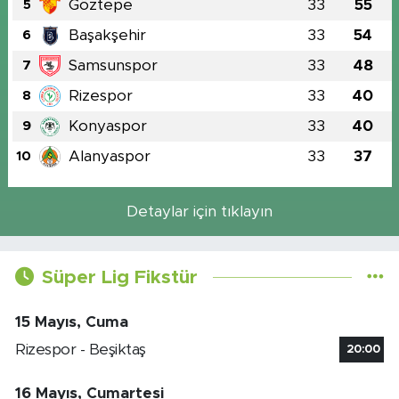
Göztepe
33
55
5
Başakşehir
33
54
6
Samsunspor
33
48
7
Rizespor
33
40
8
Konyaspor
33
40
9
Alanyaspor
33
37
10
Detaylar için tıklayın
Süper Lig Fikstür
15 Mayıs, Cuma
Rizespor - Beşiktaş
20:00
16 Mayıs, Cumartesi