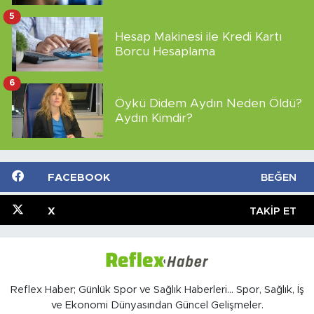
5
Hesap Makinesi ile Kredi Kartı
Borcu Hesaplama
6
Öykü Didem Aydın Neden Öldü?
Aydın Kimdir?
FACEBOOK
BEĞEN
X
TAKIP ET
Reflex Haber; Günlük Spor ve Sağlık Haberleri... Spor, Sağlık, İş
ve Ekonomi Dünyasından Güncel Gelişmeler.