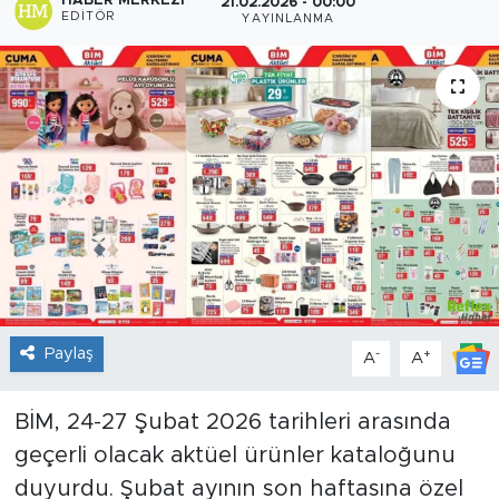
HABER MERKEZI
21.02.2026 - 00:00
EDITÖR
YAYINLANMA
Sanat
Spor
Teknoloji
Paylaş
-
+
A
A
BİM, 24-27 Şubat 2026 tarihleri arasında
geçerli olacak aktüel ürünler kataloğunu
duyurdu. Şubat ayının son haftasına özel