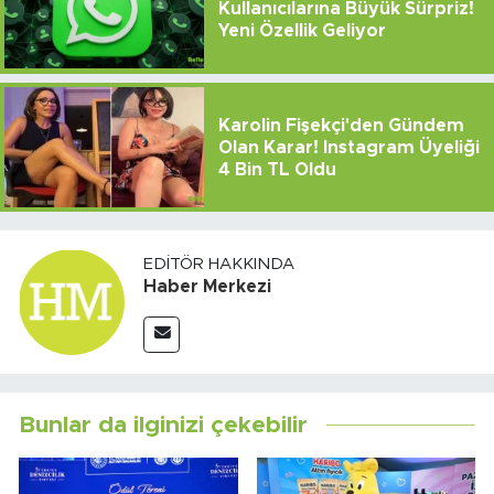
Kullanıcılarına Büyük Sürpriz!
Yeni Özellik Geliyor
Karolin Fişekçi'den Gündem
Olan Karar! Instagram Üyeliği
4 Bin TL Oldu
EDITÖR HAKKINDA
Haber Merkezi
Bunlar da ilginizi çekebilir