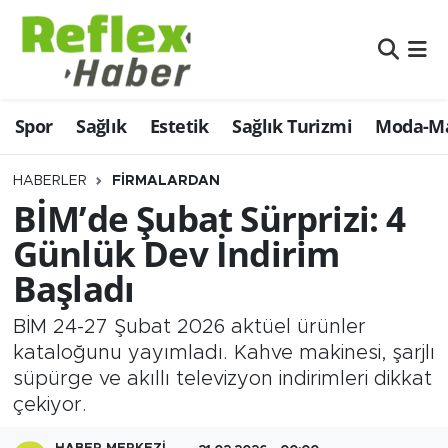
Eğitim
Nöbetçi Eczaneler
Spor
Sağlık
Estetik
Sağlık Turizmi
Moda-Ma
Estetik
Hava Durumu
Firmalardan
Namaz Vakitleri
HABERLER
FIRMALARDAN
BİM’de Şubat Sürprizi: 4
Güncel
Trafik Durumu
Günlük Dev İndirim
Başladı
İş ve Ekonomi
Şampiyonlar Ligi Puan Durumu ve Fikstür
BİM 24-27 Şubat 2026 aktüel ürünler
Moda-Magazin-Eğlence
Tüm Manşetler
kataloğunu yayımladı. Kahve makinesi, şarjlı
süpürge ve akıllı televizyon indirimleri dikkat
Sağlık
Son Dakika Haberleri
çekiyor.
Sağlık Turizmi
Haber Arşivi