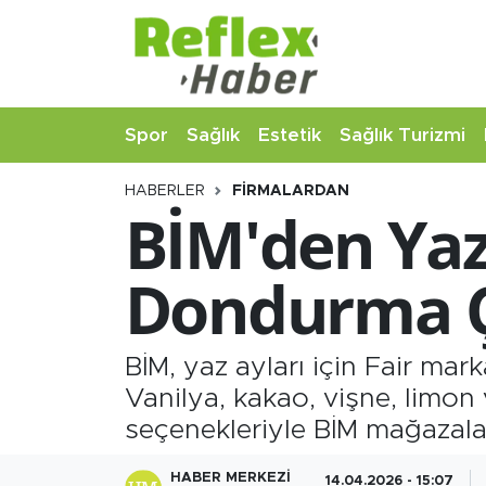
Eğitim
Nöbetçi Eczaneler
Spor
Sağlık
Estetik
Sağlık Turizmi
Estetik
Hava Durumu
HABERLER
FIRMALARDAN
Firmalardan
Namaz Vakitleri
BİM'den Yaz 
Güncel
Trafik Durumu
Dondurma Çe
İş ve Ekonomi
Şampiyonlar Ligi Puan Durumu ve Fikstür
Moda-Magazin-Eğlence
Tüm Manşetler
BİM, yaz ayları için Fair mark
Vanilya, kakao, vişne, limon v
Sağlık
Son Dakika Haberleri
seçenekleriyle BİM mağazala
Sağlık Turizmi
Haber Arşivi
HABER MERKEZI
14.04.2026 - 15:07