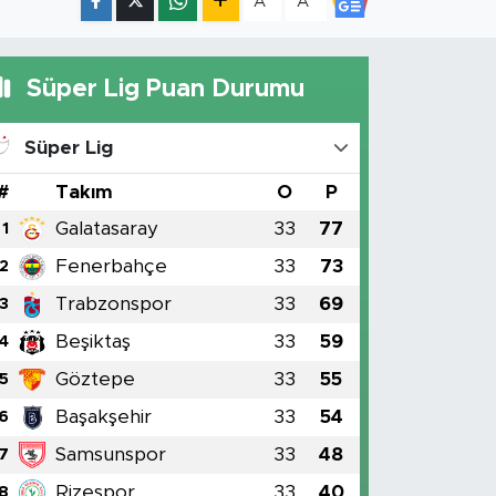
A
A
Süper Lig Puan Durumu
Süper Lig
#
Takım
O
P
Galatasaray
33
77
1
Fenerbahçe
33
73
2
Trabzonspor
33
69
3
Beşiktaş
33
59
4
Göztepe
33
55
5
Başakşehir
33
54
6
Samsunspor
33
48
7
Rizespor
33
40
8