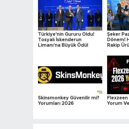
Türkiye'nin Gururu Oldu!
Şeker Paz
Tosyalı İskenderun
Dönem! H
Limanı'na Büyük Ödül
Rakip Ürü
Skinsmonkey Güvenilir mi?
Flexzeen 
Yorumları 2026
Yorum Ve 