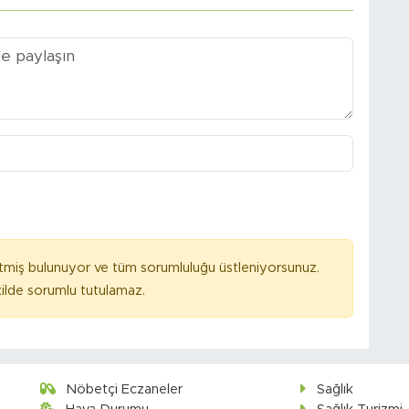
tmiş bulunuyor ve tüm sorumluluğu üstleniyorsunuz.
ilde sorumlu tutulamaz.
Nöbetçi Eczaneler
Sağlık