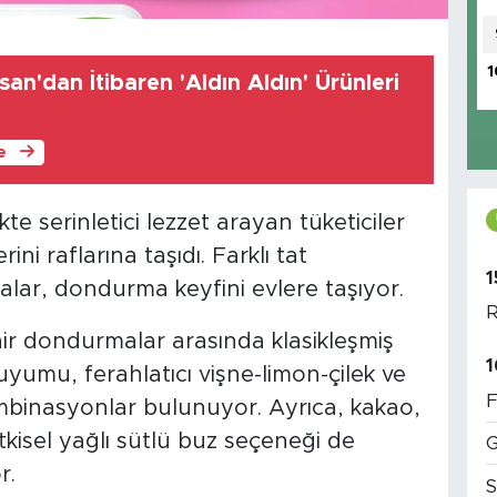
1
san'dan İtibaren 'Aldın Aldın' Ürünleri
le
kte serinletici lezzet arayan tüketiciler
ini raflarına taşıdı. Farklı tat
1
lar, dondurma keyfini evlere taşıyor.
R
ir dondurmalar arasında klasikleşmiş
1
yumu, ferahlatıcı vişne-limon-çilek ve
F
kombinasyonlar bulunuyor. Ayrıca, kakao,
itkisel yağlı sütlü buz seçeneği de
G
r.
S