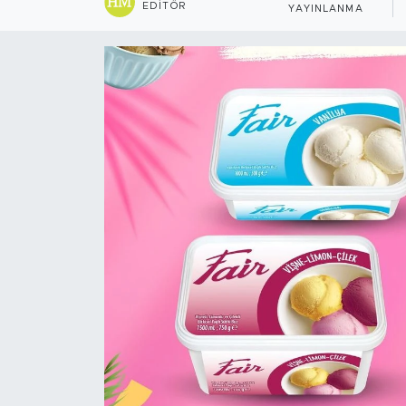
EDITÖR
YAYINLANMA
Sanat
Spor
Teknoloji