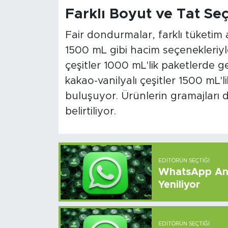
Farklı Boyut ve Tat Se
Fair dondurmalar, farklı tüketim 
1500 mL gibi hacim seçenekleriyle
çeşitler 1000 mL'lik paketlerde geli
kakao-vanilyalı çeşitler 1500 mL'l
buluşuyor. Ürünlerin gramajları
belirtiliyor.
EDITÖRÜN SEÇTIĞI
WhatsApp And
Yeniliyor
EDITÖRÜN SEÇTIĞI