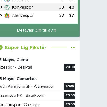
Konyaspor
33
40
9
Alanyaspor
33
37
0
Detaylar için tıklayın
Süper Lig Fikstür
5 Mayıs, Cuma
izespor - Beşiktaş
20:00
6 Mayıs, Cumartesi
atih Karagümrük - Alanyaspor
17:00
aziantep FK - Başakşehir
20:00
amsunspor - Göztepe
20:00