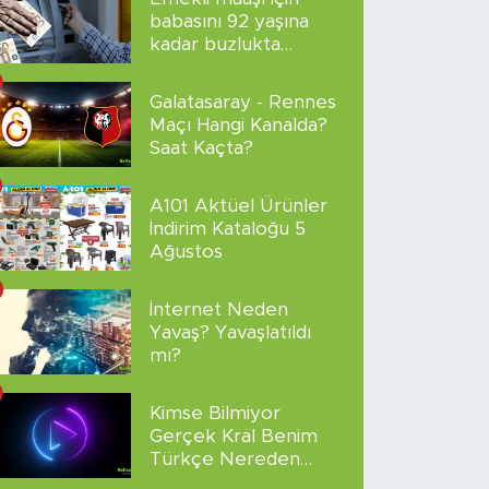
babasını 92 yaşına
kadar buzlukta
sakladı!
Galatasaray - Rennes
Maçı Hangi Kanalda?
Saat Kaçta?
A101 Aktüel Ürünler
İndirim Kataloğu 5
Ağustos
İnternet Neden
Yavaş? Yavaşlatıldı
mı?
Kimse Bilmiyor
Gerçek Kral Benim
Türkçe Nereden
İzlenir?