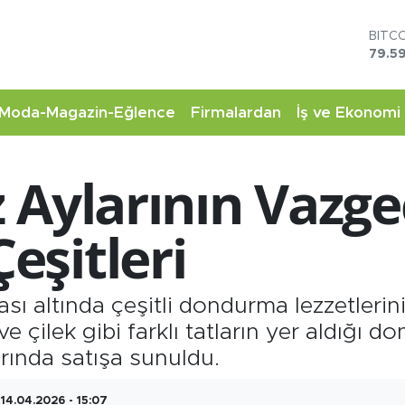
BITC
79.59
DOL
45,4
EUR
Moda-Magazin-Eğlence
Firmalardan
İş ve Ekonomi
53,3
STER
61,6
G.AL
Aylarının Vazgeç
6862
BİST
14.5
şitleri
ası altında çeşitli dondurma lezzetlerin
e çilek gibi farklı tatların yer aldığı d
rında satışa sunuldu.
14.04.2026 - 15:07