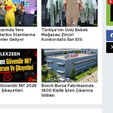
6
arında Yeni
Türkiye'nin Ünlü Bebek
aribo Stantlarına
Mağazası Zinciri
nler Geliyor
Konkordato İlan Etti
Güvenilir Mi? 2026
Bosch Bursa Fabrikasında
Şikayetleri
1400 Kişilik İşten Çıkarma
İddiası