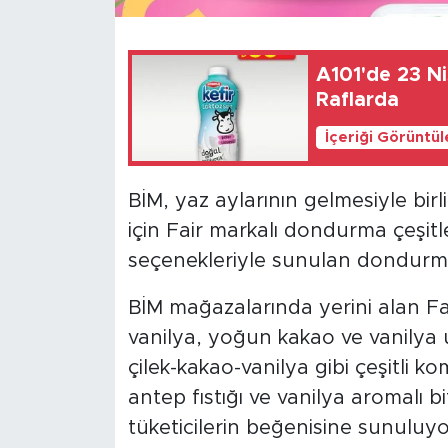
A101'de 23 Ni
Raflarda
İçeriği Görüntü
BİM, yaz aylarının gelmesiyle birli
için Fair markalı dondurma çeşitler
seçenekleriyle sunulan dondurma
BİM mağazalarında yerini alan Fa
vanilya, yoğun kakao ve vanilya u
çilek-kakao-vanilya gibi çeşitli 
antep fıstığı ve vanilya aromalı b
tüketicilerin beğenisine sunuluyo