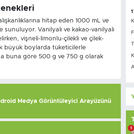
çenekleri
1
alışkanlıklarına hitap eden 1000 mL ve
K
 sunuluyor. Vanilyalı ve kakao-vanilyalı
F
rken, vişneli-limonlu-çilekli ve çilek-
T
ik büyük boylarda tüketicilerle
K
 da buna göre 500 g ve 750 g olarak
A
Y
roid Medya Görüntüleyici Arayüzünü
1