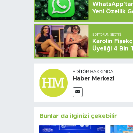
WhatsApp'tan 
Yeni Özellik G
EDITÖRÜN SEÇTIĞI
Karolin Fişek
Üyeliği 4 Bin
EDITÖR HAKKINDA
Haber Merkezi
Bunlar da ilginizi çekebilir