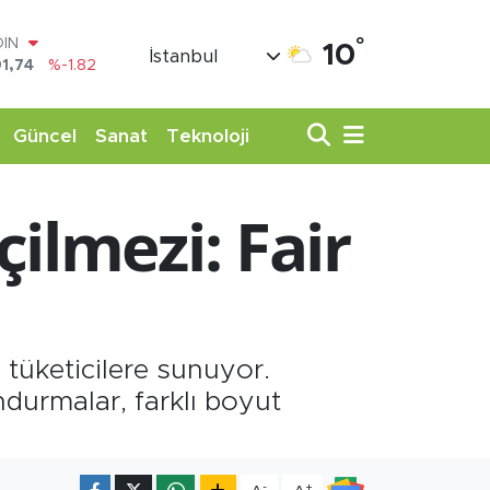
OIN
°
10
1,74
%-1.82
İstanbul
AR
3620
%0.02
O
Güncel
Sanat
Teknoloji
8690
%0.19
LİN
0380
%0.18
TIN
ilmezi: Fair
,09000
%0.19
100
98,00
%0
i tüketicilere sunuyor.
ondurmalar, farklı boyut
-
+