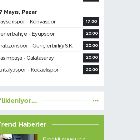
7 Mayıs, Pazar
ayserispor - Konyaspor
17:00
enerbahçe - Eyüpspor
20:00
rabzonspor - Gençlerbirliği S.K.
20:00
asımpaşa - Galatasaray
20:00
ntalyaspor - Kocaelispor
20:00
ükleniyor...
Trend Haberler
Emekli maaşı için