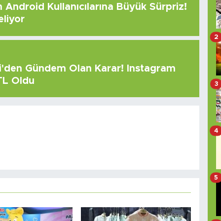
Android Kullanıcılarına Büyük Sürpriz!
eliyor
2
çi'den Gündem Olan Karar! Instagram
 TL Oldu
3
4
5