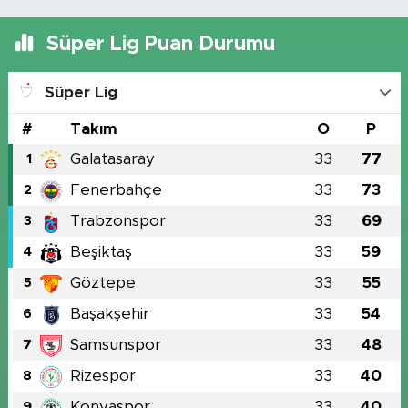
Süper Lig Puan Durumu
Süper Lig
#
Takım
O
P
Galatasaray
33
77
1
Fenerbahçe
33
73
2
Trabzonspor
33
69
3
Beşiktaş
33
59
4
Göztepe
33
55
5
Başakşehir
33
54
6
Samsunspor
33
48
7
Rizespor
33
40
8
Konyaspor
33
40
9