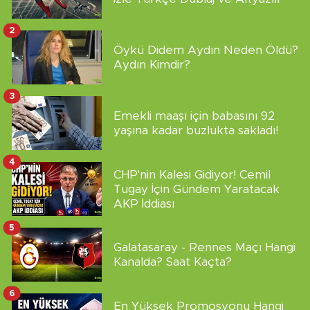
2
Öykü Didem Aydın Neden Öldü?
Aydın Kimdir?
3
Emekli maaşı için babasını 92
yaşına kadar buzlukta sakladı!
4
CHP'nin Kalesi Gidiyor! Cemil
Tugay İçin Gündem Yaratacak
AKP İddiası
5
Galatasaray - Rennes Maçı Hangi
Kanalda? Saat Kaçta?
6
En Yüksek Promosyonu Hangi