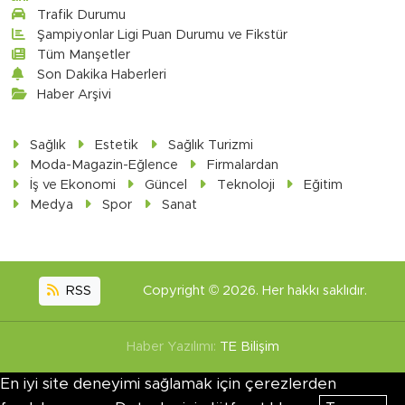
Trafik Durumu
Şampiyonlar Ligi Puan Durumu ve Fikstür
Tüm Manşetler
Son Dakika Haberleri
Haber Arşivi
Sağlık
Estetik
Sağlık Turizmi
Moda-Magazin-Eğlence
Firmalardan
İş ve Ekonomi
Güncel
Teknoloji
Eğitim
Medya
Spor
Sanat
RSS
Copyright © 2026. Her hakkı saklıdır.
Haber Yazılımı:
TE Bilişim
En iyi site deneyimi sağlamak için çerezlerden