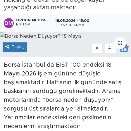
Holding endeksinde de değer kaybı
yaşandığı aktarılmaktadır.
Sanat
ORHUN MEDYA
18.05.2026 - 15:00
Spor
EDITÖR
YAYINLANMA
Teknoloji
Paylaş
-
+
A
A
Borsa İstanbul’da BIST 100 endeksi 18
Mayıs 2026 işlem gününe düşüşle
başlamaktadır. Haftanın ilk gününde satış
baskısının sürdüğü görülmektedir. Arama
motorlarında “borsa neden düşüyor?”
sorgusu üst sıralarda yer almaktadır.
Yatırımcılar endeksteki geri çekilmenin
nedenlerini araştırmaktadır.