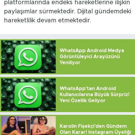
platformlarında endeks hareketlerine ilişkin
paylaşımlar sürmektedir. Dijital gündemdeki
hareketlilik devam etmektedir.
WhatsApp Android Medya
Görüntüleyici Arayüzünü
Yeniliyor
WhatsApp'tan Android
Kullanıcılarına Büyük Sürpriz!
Yeni Özellik Geliyor
Karolin Fişekçi'den Gündem
Olan Karar! Instagram Üyeliği