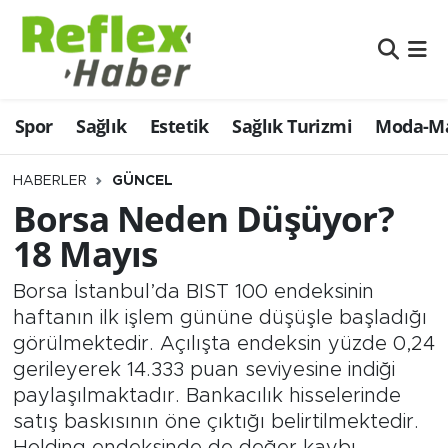
Eğitim
Nöbetçi Eczaneler
Spor
Sağlık
Estetik
Sağlık Turizmi
Moda-Ma
Estetik
Hava Durumu
Firmalardan
Namaz Vakitleri
HABERLER
GÜNCEL
Borsa Neden Düşüyor?
Güncel
Trafik Durumu
18 Mayıs
İş ve Ekonomi
Şampiyonlar Ligi Puan Durumu ve Fikstür
Borsa İstanbul’da BIST 100 endeksinin
haftanın ilk işlem gününe düşüşle başladığı
Moda-Magazin-Eğlence
Tüm Manşetler
görülmektedir. Açılışta endeksin yüzde 0,24
gerileyerek 14.333 puan seviyesine indiği
Sağlık
Son Dakika Haberleri
paylaşılmaktadır. Bankacılık hisselerinde
satış baskısının öne çıktığı belirtilmektedir.
Sağlık Turizmi
Haber Arşivi