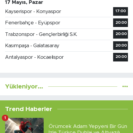
17 Mayıs, Pazar
Kayserispor - Konyaspor
17:00
Fenerbahçe - Eyüpspor
20:00
Trabzonspor - Gençlerbirliği S.K.
20:00
Kasımpaşa - Galatasaray
20:00
Antalyaspor - Kocaelispor
20:00
Yükleniyor...
Trend Haberler
1
Örümcek Adam Yepyeni Bir Gün
İzle Türkçe Dublaj ve Altyazılı