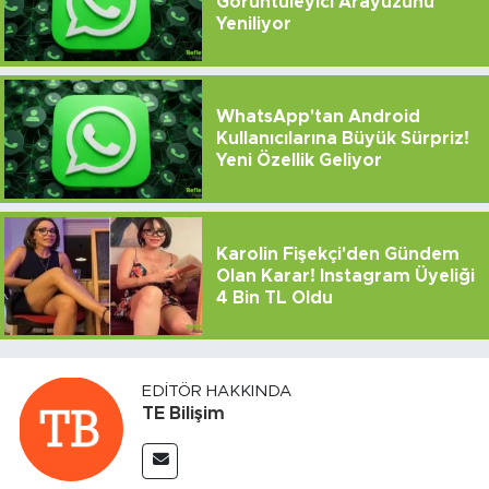
Görüntüleyici Arayüzünü
Yeniliyor
WhatsApp'tan Android
Kullanıcılarına Büyük Sürpriz!
Yeni Özellik Geliyor
Karolin Fişekçi'den Gündem
Olan Karar! Instagram Üyeliği
4 Bin TL Oldu
EDITÖR HAKKINDA
TE Bilişim