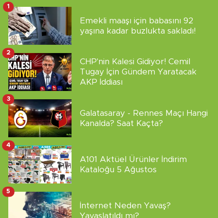
1
Emekli maaşı için babasını 92
yaşına kadar buzlukta sakladı!
2
CHP'nin Kalesi Gidiyor! Cemil
Tugay İçin Gündem Yaratacak
AKP İddiası
3
Galatasaray - Rennes Maçı Hangi
Kanalda? Saat Kaçta?
4
A101 Aktüel Ürünler İndirim
Kataloğu 5 Ağustos
5
İnternet Neden Yavaş?
Yavaşlatıldı mı?