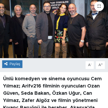
Sanat
Spor
Teknoloji
Paylaş
-
+
A
A
Ünlü komedyen ve sinema oyuncusu Cem
Yılmaz; Arifv216 filminin oyuncuları Ozan
Güven, Seda Bakan, Özkan Uğur, Can
Yılmaz, Zafer Algöz ve filmin yönetmeni
Kıvanç Baruönü ile beraber, Akasya’da