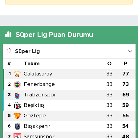
Süper Lig Puan Durumu
Süper Lig
#
Takım
O
P
Galatasaray
33
77
1
Fenerbahçe
33
73
2
Trabzonspor
33
69
3
Beşiktaş
33
59
4
Göztepe
33
55
5
Başakşehir
33
54
6
Samsunspor
33
48
7