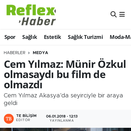
Eğitim
Nöbetçi Eczaneler
Spor
Sağlık
Estetik
Sağlık Turizmi
Moda-Ma
Estetik
Hava Durumu
Firmalardan
Namaz Vakitleri
HABERLER
MEDYA
Cem Yılmaz: Münir Özkul
Güncel
Trafik Durumu
olmasaydı bu film de
olmazdı
İş ve Ekonomi
Şampiyonlar Ligi Puan Durumu ve Fikstür
Cem Yılmaz Akasya’da seyirciyle bir araya
Moda-Magazin-Eğlence
Tüm Manşetler
geldi
Sağlık
Son Dakika Haberleri
TE BILIŞIM
06.01.2018 - 12:13
EDITÖR
YAYINLANMA
Sağlık Turizmi
Haber Arşivi