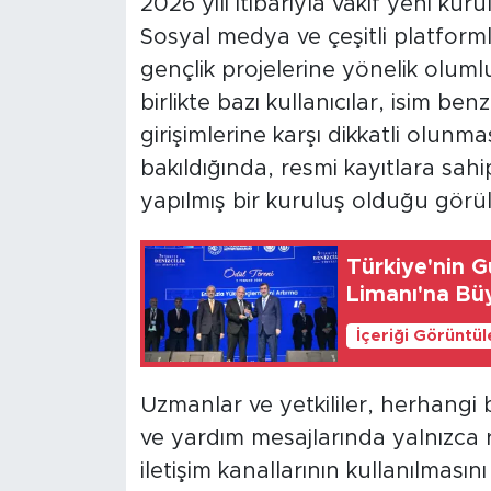
2026 yılı itibarıyla vakıf yeni kuru
Sosyal medya ve çeşitli platform
gençlik projelerine yönelik olum
birlikte bazı kullanıcılar, isim ben
girişimlerine karşı dikkatli olunm
bakıldığında, resmi kayıtlara sah
yapılmış bir kuruluş olduğu görü
Türkiye'nin G
Limanı'na Bü
İçeriği Görüntü
Uzmanlar ve yetkililer, herhangi 
ve yardım mesajlarında yalnızca 
iletişim kanallarının kullanılması