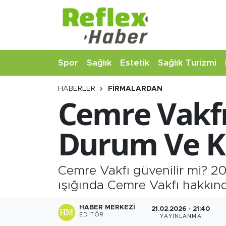
Eğitim
Nöbetçi Eczaneler
Spor
Sağlık
Estetik
Sağlık Turizmi
Estetik
Hava Durumu
HABERLER
FIRMALARDAN
Firmalardan
Namaz Vakitleri
Cemre Vakfı
Güncel
Trafik Durumu
Durum Ve Ku
İş ve Ekonomi
Şampiyonlar Ligi Puan Durumu ve Fikstür
Moda-Magazin-Eğlence
Tüm Manşetler
Cemre Vakfı güvenilir mi? 202
ışığında Cemre Vakfı hakkınd
Sağlık
Son Dakika Haberleri
HABER MERKEZI
21.02.2026 - 21:40
EDITÖR
YAYINLANMA
Sağlık Turizmi
Haber Arşivi