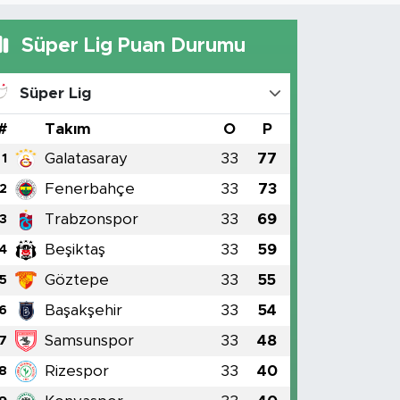
Süper Lig Puan Durumu
Süper Lig
#
Takım
O
P
Galatasaray
33
77
1
Fenerbahçe
33
73
2
Trabzonspor
33
69
3
Beşiktaş
33
59
4
Göztepe
33
55
5
Başakşehir
33
54
6
Samsunspor
33
48
7
Rizespor
33
40
8