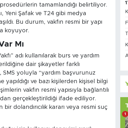
1
rosedürlerin tamamlandığı belirtiliyor.
K
ı, Yeni Şafak ve T24 gibi medya
şıldı. Bu durum, vakfın resmi bir yapı
F
ya koyuyor.
T
 Var Mı
K
ı” adı kullanılarak burs ve yardım
A
ildiğine dair şikayetler farklı
da, SMS yoluyla “yardım başvurunuz
 yapıldığı ve bazı kişilerden kişisel bilgi
Y
şimlerin vakfın resmi yapısıyla bağlantılı
an gerçekleştirildiği ifade ediliyor.
bir dolandırıcılık kararı veya resmi suç
1