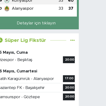
Konyaspor
33
40
9
Alanyaspor
33
37
0
Detaylar için tıklayın
Süper Lig Fikstür
5 Mayıs, Cuma
izespor - Beşiktaş
20:00
6 Mayıs, Cumartesi
atih Karagümrük - Alanyaspor
17:00
aziantep FK - Başakşehir
20:00
amsunspor - Göztepe
20:00