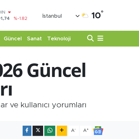
°
AR
10
İstanbul
3620
%0.02
O
8690
%0.19
LİN
Güncel
Sanat
Teknoloji
0380
%0.18
TIN
,09000
%0.19
026 Güncel
100
98,00
%0
OIN
rı
1,74
%-1.82
ar ve kullanıcı yorumları
-
+
A
A