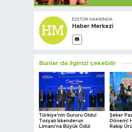
EDITÖR HAKKINDA
Haber Merkezi
Bunlar da ilginizi çekebilir
Türkiye'nin Gururu Oldu!
Şeker Paz
Tosyalı İskenderun
Dönem! H
Limanı'na Büyük Ödül
Rakip Ürü