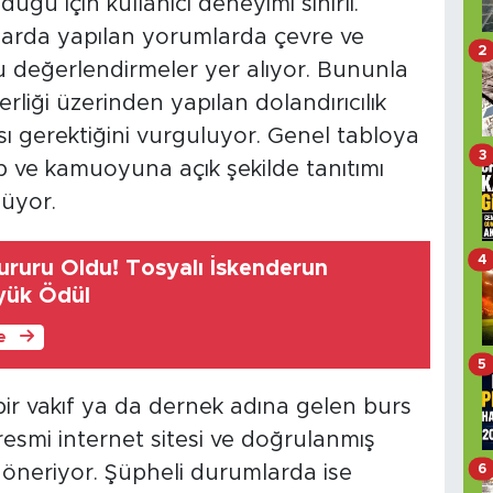
lduğu için kullanıcı deneyimi sınırlı.
larda yapılan yorumlarda çevre ve
2
lu değerlendirmeler yer alıyor. Bununla
zerliği üzerinden yapılan dolandırıcılık
ası gerektiğini vurguluyor. Genel tabloya
3
ip ve kamuoyuna açık şekilde tanıtımı
lüyor.
4
ururu Oldu! Tosyalı İskenderun
yük Ödül
le
5
bir vakıf ya da dernek adına gelen burs
resmi internet sitesi ve doğrulanmış
6
nı öneriyor. Şüpheli durumlarda ise