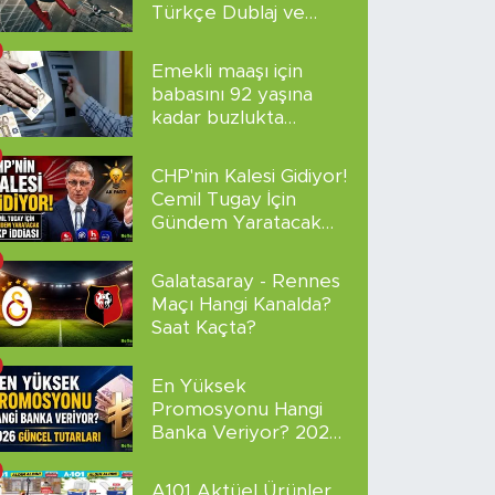
Türkçe Dublaj ve
Altyazılı
Emekli maaşı için
babasını 92 yaşına
kadar buzlukta
sakladı!
CHP'nin Kalesi Gidiyor!
Cemil Tugay İçin
Gündem Yaratacak
AKP İddiası
Galatasaray - Rennes
Maçı Hangi Kanalda?
Saat Kaçta?
En Yüksek
Promosyonu Hangi
Banka Veriyor? 2026
Güncel Tutarları
A101 Aktüel Ürünler