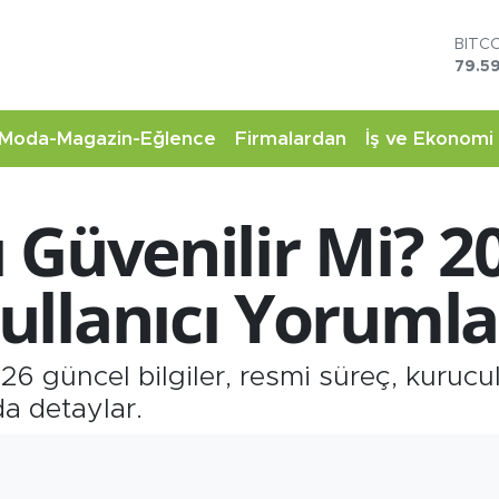
DOL
45,4
EUR
53,3
STER
Moda-Magazin-Eğlence
Firmalardan
İş ve Ekonomi
61,6
G.AL
6862
 Güvenilir Mi? 2
BİST
14.5
BITC
llanıcı Yorumla
79.59
6 güncel bilgiler, resmi süreç, kurucul
a detaylar.