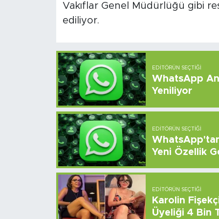
Vakıflar Genel Müdürlüğü gibi r
ediliyor.
EDITÖRÜN SEÇTIĞI
WhatsApp And
Yeniliyor
EDITÖRÜN SEÇTIĞI
WhatsApp'tan 
Yeni Özellik G
EDITÖRÜN SEÇTIĞI
Karolin Fişek
Üyeliği 4 Bin