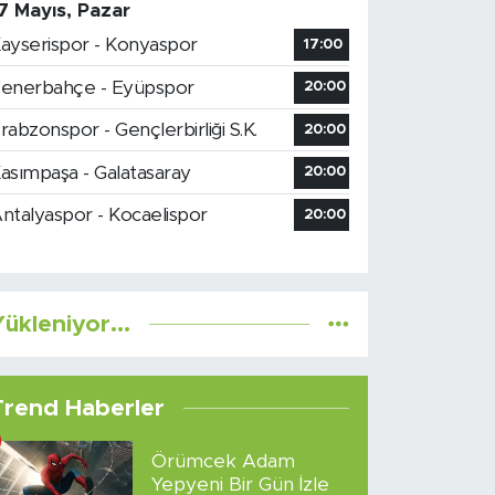
7 Mayıs, Pazar
ayserispor - Konyaspor
17:00
enerbahçe - Eyüpspor
20:00
rabzonspor - Gençlerbirliği S.K.
20:00
asımpaşa - Galatasaray
20:00
ntalyaspor - Kocaelispor
20:00
ükleniyor...
Trend Haberler
Örümcek Adam
Yepyeni Bir Gün İzle