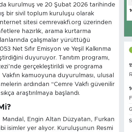
a kurulmuş ve 20 Şubat 2026 tarihinde
1
 bir sivil toplum kuruluşu olarak
 internet sitesi cemrevakfi.org üzerinden
afetlere hazırlık, arama kurtarma
alanlarında çalışmalar yürüttüğü
 2053 Net Sıfır Emisyon ve Yeşil Kalkınma
ştirdiğini duyuruyor. Tanıtım programı,
1
ezi’nde gerçekleştirildi ve programa
R
. Vakfın kamuoyuna duyurulması, ulusal
şmelerin ardından “Cemre Vakfı güvenilir
1
ıkça araştırılmaya başlandı.
F
Mi?
G
n Mandal, Engin Altan Düzyatan, Furkan
S
i isimler yer alıyor. Kuruluşunun Resmi