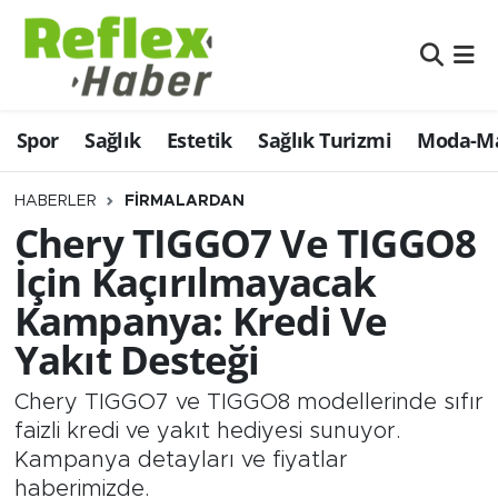
Eğitim
Nöbetçi Eczaneler
Spor
Sağlık
Estetik
Sağlık Turizmi
Moda-Ma
Estetik
Hava Durumu
Firmalardan
Namaz Vakitleri
HABERLER
FIRMALARDAN
Chery TIGGO7 Ve TIGGO8
Güncel
Trafik Durumu
İçin Kaçırılmayacak
Kampanya: Kredi Ve
İş ve Ekonomi
Şampiyonlar Ligi Puan Durumu ve Fikstür
Yakıt Desteği
Moda-Magazin-Eğlence
Tüm Manşetler
Chery TIGGO7 ve TIGGO8 modellerinde sıfır
Sağlık
Son Dakika Haberleri
faizli kredi ve yakıt hediyesi sunuyor.
Kampanya detayları ve fiyatlar
Sağlık Turizmi
Haber Arşivi
haberimizde.