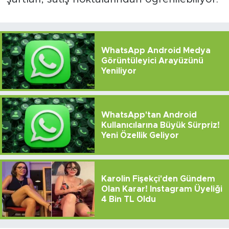
WhatsApp Android Medya
Görüntüleyici Arayüzünü
Yeniliyor
WhatsApp'tan Android
Kullanıcılarına Büyük Sürpriz!
Yeni Özellik Geliyor
Karolin Fişekçi'den Gündem
Olan Karar! Instagram Üyeliği
4 Bin TL Oldu