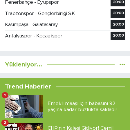
Fenerbahçe - Eyüpspor
20:00
Trabzonspor - Gençlerbirliği S.K.
20:00
Kasımpaşa - Galatasaray
20:00
Antalyaspor - Kocaelispor
20:00
Yükleniyor...
Trend Haberler
1
Emekli maaşı için babasını 92
yaşına kadar buzlukta sakladı!
2
CHP'nin Kalesi Gidiyor! Cemil