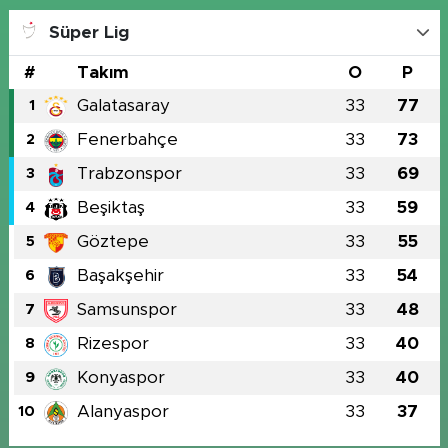
Süper Lig
#
Takım
O
P
Galatasaray
33
77
1
Fenerbahçe
33
73
2
Trabzonspor
33
69
3
Beşiktaş
33
59
4
Göztepe
33
55
5
Başakşehir
33
54
6
Samsunspor
33
48
7
Rizespor
33
40
8
Konyaspor
33
40
9
Alanyaspor
33
37
10