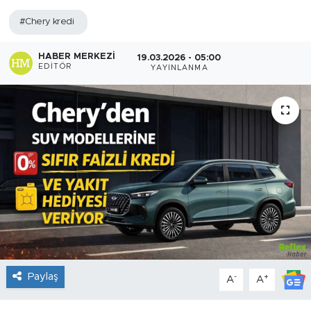
#Chery kredi
Sanat
HABER MERKEZI
19.03.2026 - 05:00
Spor
EDITÖR
YAYINLANMA
Teknoloji
Paylaş
-
+
A
A