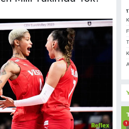
1
K
F
T
K
A
Y
1