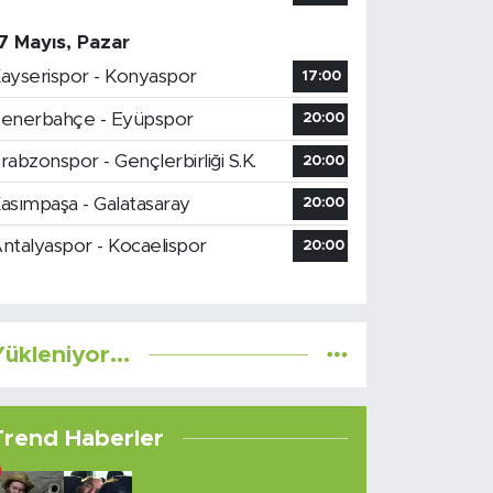
7 Mayıs, Pazar
ayserispor - Konyaspor
17:00
enerbahçe - Eyüpspor
20:00
rabzonspor - Gençlerbirliği S.K.
20:00
asımpaşa - Galatasaray
20:00
ntalyaspor - Kocaelispor
20:00
ükleniyor...
Trend Haberler