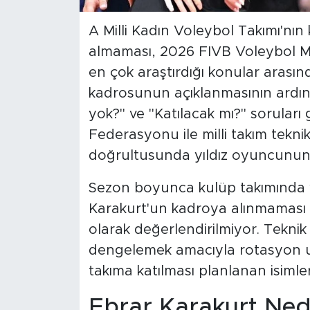
A Milli Kadın Voleybol Takımı'nı
almaması, 2026 FIVB Voleybol Mil
en çok araştırdığı konular arasınd
kadrosunun açıklanmasının ardın
yok?" ve "Katılacak mı?" sorular
Federasyonu ile milli takım tekni
doğrultusunda yıldız oyuncunun il
Sezon boyunca kulüp takımında 
Karakurt'un kadroya alınmaması sa
olarak değerlendirilmiyor. Tekni
dengelemek amacıyla rotasyon uy
takıma katılması planlanan isimle
Ebrar Karakurt Ned