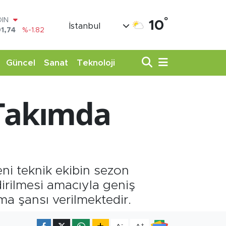
°
AR
10
İstanbul
3620
%0.02
O
8690
%0.19
LİN
Güncel
Sanat
Teknoloji
0380
%0.18
TIN
,09000
%0.19
 Takımda
100
98,00
%0
OIN
1,74
%-1.82
ni teknik ekibin sezon
irilmesi amacıyla geniş
ma şansı verilmektedir.
-
+