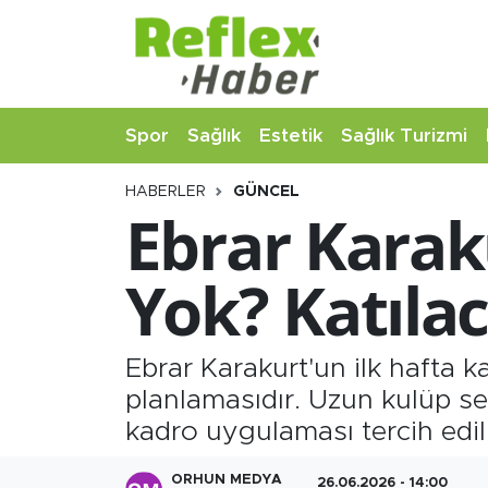
Eğitim
Nöbetçi Eczaneler
Spor
Sağlık
Estetik
Sağlık Turizmi
Estetik
Hava Durumu
HABERLER
GÜNCEL
Firmalardan
Namaz Vakitleri
Ebrar Karak
Güncel
Trafik Durumu
Yok? Katıla
İş ve Ekonomi
Şampiyonlar Ligi Puan Durumu ve Fikstür
Moda-Magazin-Eğlence
Tüm Manşetler
Ebrar Karakurt'un ilk hafta
planlamasıdır. Uzun kulüp s
Sağlık
Son Dakika Haberleri
kadro uygulaması tercih edilm
Sağlık Turizmi
Haber Arşivi
ORHUN MEDYA
26.06.2026 - 14:00