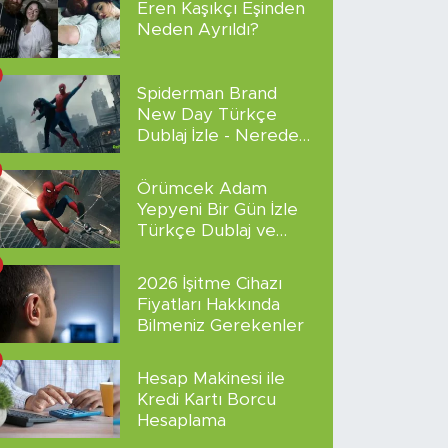
Eren Kaşıkçı Eşinden
Neden Ayrıldı?
Spiderman Brand
New Day Türkçe
Dublaj İzle - Nereden
İzlenir?
Örümcek Adam
Yepyeni Bir Gün İzle
Türkçe Dublaj ve
Altyazılı
2026 İşitme Cihazı
Fiyatları Hakkında
Bilmeniz Gerekenler
Hesap Makinesi ile
Kredi Kartı Borcu
Hesaplama