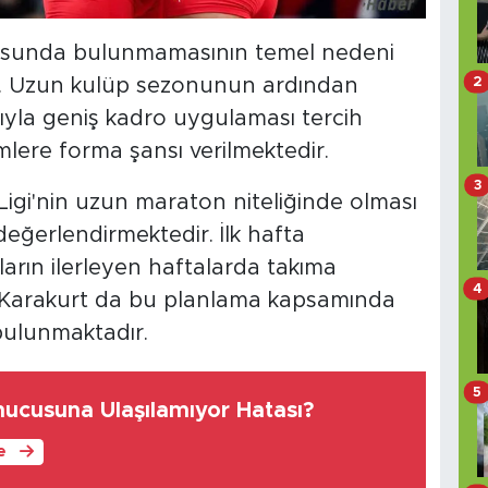
rosunda bulunmamasının temel nedeni
2
ır. Uzun kulüp sezonunun ardından
ıyla geniş kadro uygulaması tercih
imlere forma şansı verilmektedir.
3
r Ligi'nin uzun maraton niteliğinde olması
eğerlendirmektedir. İlk hafta
rın ilerleyen haftalarda takıma
4
r Karakurt da bu planlama kapsamında
bulunmaktadır.
5
ucusuna Ulaşılamıyor Hatası?
le