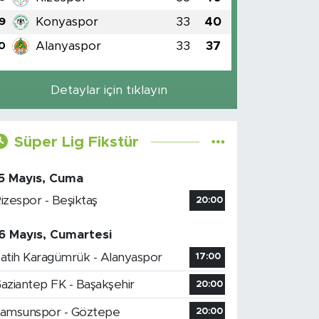
Konyaspor
33
40
9
Alanyaspor
33
37
0
Detaylar için tıklayın
Süper Lig Fikstür
5 Mayıs, Cuma
izespor - Beşiktaş
20:00
6 Mayıs, Cumartesi
atih Karagümrük - Alanyaspor
17:00
aziantep FK - Başakşehir
20:00
amsunspor - Göztepe
20:00