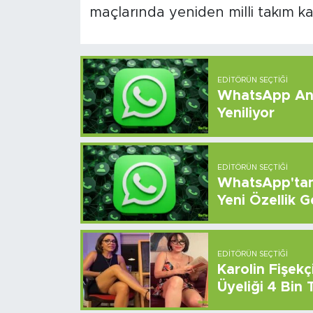
maçlarında yeniden milli takım k
EDITÖRÜN SEÇTIĞI
WhatsApp And
Yeniliyor
EDITÖRÜN SEÇTIĞI
WhatsApp'tan 
Yeni Özellik G
EDITÖRÜN SEÇTIĞI
Karolin Fişek
Üyeliği 4 Bin