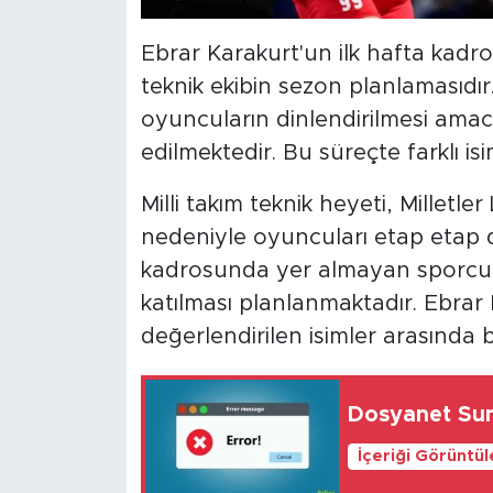
Ebrar Karakurt'un ilk hafta kad
teknik ekibin sezon planlamasıd
oyuncuların dinlendirilmesi amac
edilmektedir. Bu süreçte farklı is
Milli takım teknik heyeti, Milletle
nedeniyle oyuncuları etap etap d
kadrosunda yer almayan sporcula
katılması planlanmaktadır. Ebra
değerlendirilen isimler arasında 
Dosyanet Sun
İçeriği Görüntü