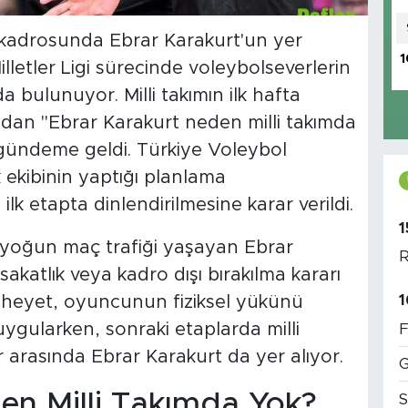
n kadrosunda Ebrar Karakurt'un yer
1
letler Ligi sürecinde voleybolseverlerin
a bulunuyor. Milli takımın ilk hafta
dan "Ebrar Karakurt neden milli takımda
ı gündeme geldi. Türkiye Voleybol
k ekibinin yaptığı planlama
k etapta dinlendirilmesine karar verildi.
1
yoğun maç trafiği yaşayan Ebrar
R
katlık veya kadro dışı bırakılma kararı
1
k heyet, oyuncunun fiziksel yükünü
gularken, sonraki etaplarda milli
F
r arasında Ebrar Karakurt da yer alıyor.
G
en Milli Takımda Yok?
S