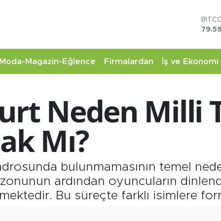
DOL
45,4
EUR
53,3
STER
Moda-Magazin-Eğlence
Firmalardan
İş ve Ekonomi
61,6
G.AL
6862
urt Neden Milli
BİST
14.5
BITC
cak Mı?
79.59
 kadrosunda bulunmamasının temel nede
ezonunun ardından oyuncuların dinlend
ektedir. Bu süreçte farklı isimlere for