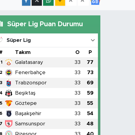
A
A
Süper Lig Puan Durumu
Süper Lig
#
Takım
O
P
Galatasaray
33
77
1
Fenerbahçe
33
73
2
Trabzonspor
33
69
3
Beşiktaş
33
59
4
Göztepe
33
55
5
Başakşehir
33
54
6
Samsunspor
33
48
7
Rizespor
33
40
8