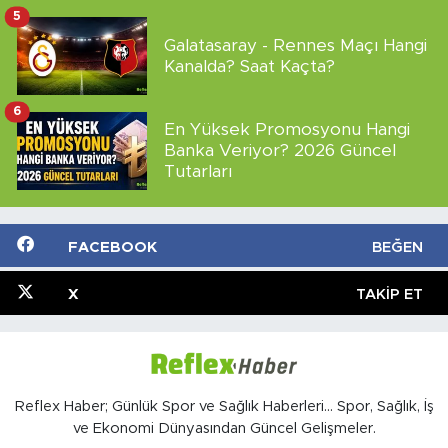
5
Galatasaray - Rennes Maçı Hangi
Kanalda? Saat Kaçta?
6
En Yüksek Promosyonu Hangi
Banka Veriyor? 2026 Güncel
Tutarları
FACEBOOK
BEĞEN
X
TAKIP ET
Reflex Haber; Günlük Spor ve Sağlık Haberleri... Spor, Sağlık, İş
ve Ekonomi Dünyasından Güncel Gelişmeler.