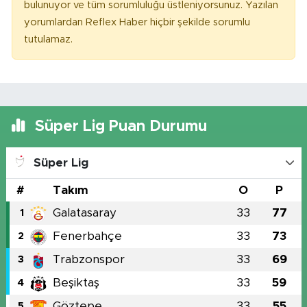
bulunuyor ve tüm sorumluluğu üstleniyorsunuz. Yazılan
yorumlardan Reflex Haber hiçbir şekilde sorumlu
tutulamaz.
Süper Lig Puan Durumu
Süper Lig
#
Takım
O
P
Galatasaray
33
77
1
Fenerbahçe
33
73
2
Trabzonspor
33
69
3
Beşiktaş
33
59
4
Göztepe
33
55
5