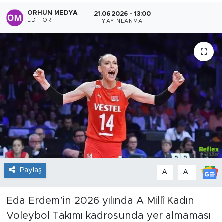
ORHUN MEDYA
21.06.2026 - 13:00
Sanat
EDITÖR
YAYINLANMA
Spor
Teknoloji
Paylaş
-
+
A
A
Eda Erdem’in 2026 yılında A Millî Kadın
Voleybol Takımı kadrosunda yer almaması