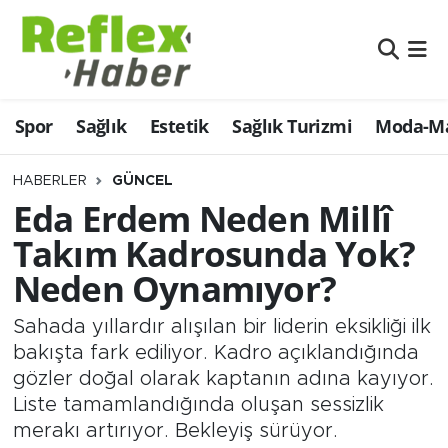
Eğitim
Nöbetçi Eczaneler
Spor
Sağlık
Estetik
Sağlık Turizmi
Moda-Ma
Estetik
Hava Durumu
Firmalardan
Namaz Vakitleri
HABERLER
GÜNCEL
Eda Erdem Neden Millî
Güncel
Trafik Durumu
Takım Kadrosunda Yok?
Neden Oynamıyor?
İş ve Ekonomi
Şampiyonlar Ligi Puan Durumu ve Fikstür
Sahada yıllardır alışılan bir liderin eksikliği ilk
Moda-Magazin-Eğlence
Tüm Manşetler
bakışta fark ediliyor. Kadro açıklandığında
gözler doğal olarak kaptanın adına kayıyor.
Sağlık
Son Dakika Haberleri
Liste tamamlandığında oluşan sessizlik
merakı artırıyor. Bekleyiş sürüyor.
Sağlık Turizmi
Haber Arşivi