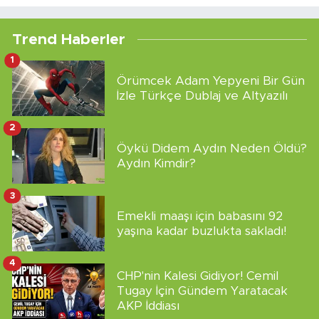
Trend Haberler
1
Örümcek Adam Yepyeni Bir Gün
İzle Türkçe Dublaj ve Altyazılı
2
Öykü Didem Aydın Neden Öldü?
Aydın Kimdir?
3
Emekli maaşı için babasını 92
yaşına kadar buzlukta sakladı!
4
CHP'nin Kalesi Gidiyor! Cemil
Tugay İçin Gündem Yaratacak
AKP İddiası