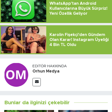
WhatsApp'tan Android
Kullanıcılarına Büyük Sürpriz!
Yeni Özellik Geliyor
Karolin Fişekçi'den Gündem
Olan Karar! Instagram Üyeliği
4 Bin TL Oldu
EDITÖR HAKKINDA
Orhun Medya
Bunlar da ilginizi çekebilir