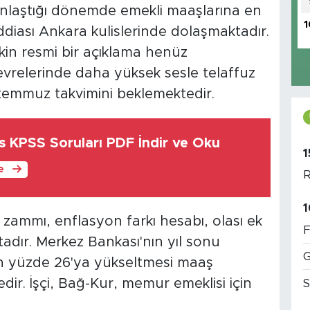
unlaştığı dönemde emekli maaşlarına en
1
ddiası Ankara kulislerinde dolaşmaktadır.
in resmi bir açıklama henüz
vrelerinde daha yüksek sesle telaffuz
 temmuz takvimini beklemektedir.
s KPSS Soruları PDF İndir ve Oku
1
le
R
1
ammı, enflasyon farkı hesabı, olası ek
F
adır. Merkez Bankası'nın yıl sonu
G
n yüzde 26'ya yükseltmesi maaş
dir. İşçi, Bağ-Kur, memur emeklisi için
S