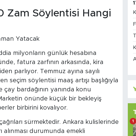
1
0 Zam Söylentisi Hangi
K
F
T
K
 iddia milyonların günlük hesabına
A
de, fatura zarfının arkasında, kira
iden parlıyor. Temmuz ayına sayılı
ken seçim söylentisi maaş artışı başlığıyla
Y
e çay bardağının yanında konu
 Marketin önünde küçük bir bekleyiş
rler birbirini kovalıyor.
1
ağrıları sürmektedir. Ankara kulislerinde
rı alınması durumunda emekli