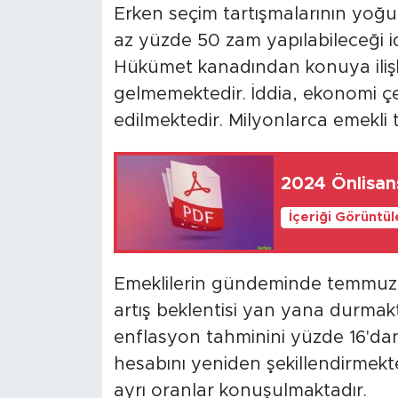
Erken seçim tartışmalarının yoğ
az yüzde 50 zam yapılabileceği i
Hükümet kanadından konuya ilişk
gelmemektedir. İddia, ekonomi çe
edilmektedir. Milyonlarca emekli
2024 Önlisan
İçeriği Görüntü
Emeklilerin gündeminde temmuz z
artış beklentisi yan yana durmakt
enflasyon tahminini yüzde 16'da
hesabını yeniden şekillendirmekte
ayrı oranlar konuşulmaktadır.