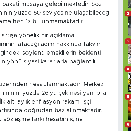
ş paketi masaya gelebilmektedir. Söz
ının yüzde 50 seviyesine ulaşabileceği
2
lama henüz bulunmamaktadır.
tışa yönelik bir açıklama
3
minin atacağı adım hakkında takvim
liğindeki söylenti emeklilerin beklenti
in yönü siyasi kararlarla bağlantılı
4
üzerinden hesaplanmaktadır. Merkez
ahminini yüzde 26'ya çekmesi yeni oran
5
k altı aylık enflasyon rakamı işçi
artışında doğrudan baz alınmaktadır.
 sözleşme farkı hesabın içine
6