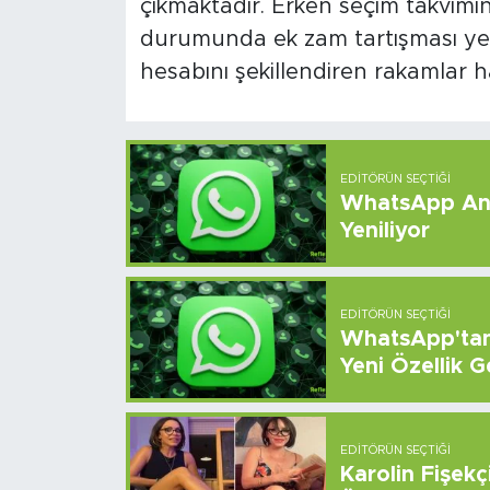
çıkmaktadır. Erken seçim takvimin
durumunda ek zam tartışması yen
hesabını şekillendiren rakamlar 
EDITÖRÜN SEÇTIĞI
WhatsApp And
Yeniliyor
EDITÖRÜN SEÇTIĞI
WhatsApp'tan 
Yeni Özellik G
EDITÖRÜN SEÇTIĞI
Karolin Fişek