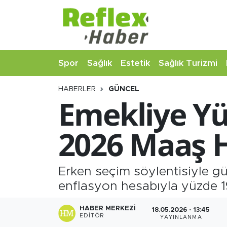
Eğitim
Nöbetçi Eczaneler
Spor
Sağlık
Estetik
Sağlık Turizmi
Estetik
Hava Durumu
HABERLER
GÜNCEL
Firmalardan
Namaz Vakitleri
Emekliye Yü
Güncel
Trafik Durumu
2026 Maaş 
İş ve Ekonomi
Şampiyonlar Ligi Puan Durumu ve Fikstür
Moda-Magazin-Eğlence
Tüm Manşetler
Erken seçim söylentisiyle 
enflasyon hesabıyla yüzde 1
Sağlık
Son Dakika Haberleri
HABER MERKEZI
18.05.2026 - 13:45
EDITÖR
YAYINLANMA
Sağlık Turizmi
Haber Arşivi