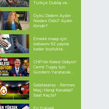
Türkçe Dublaj ve
Altyazılı
Öykü Didem Aydın
Neden Öldü? Aydın
Kimdir?
Emekli maaşı için
babasını 92 yaşına
kadar buzlukta
sakladı!
CHP'nin Kalesi Gidiyor!
Cemil Tugay İçin
Gündem Yaratacak
AKP İddiası
Galatasaray - Rennes
Maçı Hangi Kanalda?
Saat Kaçta?
En Yüksek