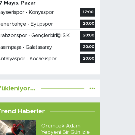
7 Mayıs, Pazar
ayserispor - Konyaspor
17:00
enerbahçe - Eyüpspor
20:00
rabzonspor - Gençlerbirliği S.K.
20:00
asımpaşa - Galatasaray
20:00
ntalyaspor - Kocaelispor
20:00
ükleniyor...
Trend Haberler
Örümcek Adam
Yepyeni Bir Gün İzle