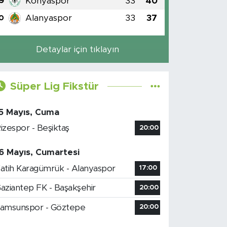
Konyaspor
33
40
9
Alanyaspor
33
37
0
Detaylar için tıklayın
Süper Lig Fikstür
5 Mayıs, Cuma
izespor - Beşiktaş
20:00
6 Mayıs, Cumartesi
atih Karagümrük - Alanyaspor
17:00
aziantep FK - Başakşehir
20:00
amsunspor - Göztepe
20:00