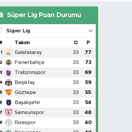
Süper Lig Puan Durumu
Süper Lig
#
Takım
O
P
Galatasaray
33
77
1
Fenerbahçe
33
73
2
Trabzonspor
33
69
3
Beşiktaş
33
59
4
Göztepe
33
55
5
Başakşehir
33
54
6
Samsunspor
33
48
7
Rizespor
33
40
8