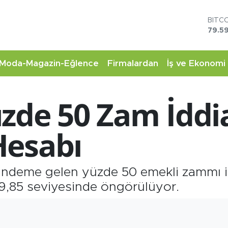
DOL
45,4
EUR
53,3
STER
Moda-Magazin-Eğlence
Firmalardan
İş ve Ekonomi
61,6
G.AL
6862
zde 50 Zam İdd
BİST
14.5
BITC
Hesabı
79.59
gündeme gelen yüzde 50 emekli zammı 
9,85 seviyesinde öngörülüyor.