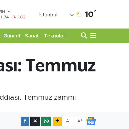
°
AR
10
İstanbul
3620
%0.02
O
8690
%0.19
LİN
Güncel
Sanat
Teknoloji
0380
%0.18
TIN
,09000
%0.19
iası: Temmuz
100
98,00
%0
OIN
1,74
%-1.82
iddiası. Temmuz zammı
-
+
A
A