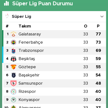
Süper Lig Puan Durumu
Süper Lig
#
Takım
O
P
Galatasaray
33
77
1
Fenerbahçe
33
73
2
Trabzonspor
33
69
3
Beşiktaş
33
59
4
Göztepe
33
55
5
Başakşehir
33
54
6
Samsunspor
33
48
7
Rizespor
33
40
8
Konyaspor
33
40
9
Alanyaspor
33
37
10