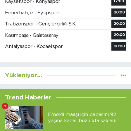
Kayserispor - Konyaspor
17:00
Fenerbahçe - Eyüpspor
20:00
Trabzonspor - Gençlerbirliği S.K.
20:00
Kasımpaşa - Galatasaray
20:00
Antalyaspor - Kocaelispor
20:00
Yükleniyor...
Trend Haberler
1
Emekli maaşı için babasını 92
yaşına kadar buzlukta sakladı!