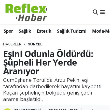
Eğitim
Nöbetçi Eczaneler
Spor
Sağlık
Estetik
Sağlık Turizmi
Moda-Ma
Estetik
Hava Durumu
Firmalardan
Namaz Vakitleri
HABERLER
GÜNCEL
Eşini Odunla Öldürdü:
Güncel
Trafik Durumu
Şüpheli Her Yerde
Aranıyor
İş ve Ekonomi
Şampiyonlar Ligi Puan Durumu ve Fikstür
Gümüşhane Torul’da Arzu Pekin, eşi
Moda-Magazin-Eğlence
Tüm Manşetler
tarafından darbedilerek hayatını kaybetti.
Kaçan şüpheli için bölgede geniş çaplı
Sağlık
Son Dakika Haberleri
arama başlatıldı.
Sağlık Turizmi
Haber Arşivi