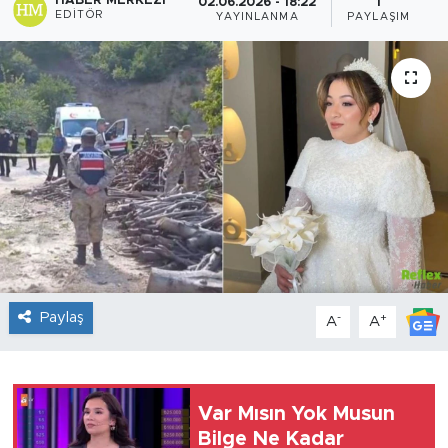
HABER MERKEZI
02.06.2026 - 18:22
1
EDITÖR
YAYINLANMA
PAYLAŞIM
Sanat
Spor
Teknoloji
Paylaş
-
+
A
A
Var Mısın Yok Musun
Bilge Ne Kadar