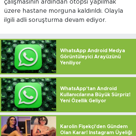
çalışmasının ardından otopsi yapılmak
üzere hastane morguna kaldırıldı. Olayla
ilgili adli soruşturma devam ediyor.
WhatsApp Android Medya
Görüntüleyici Arayüzünü
Yeniliyor
WhatsApp'tan Android
Kullanıcılarına Büyük Sürpriz!
Yeni Özellik Geliyor
Karolin Fişekçi'den Gündem
Olan Karar! Instagram Üyeliği