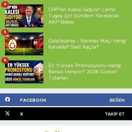
4
CHP'nin Kalesi Gidiyor! Cemil
Tugay İçin Gündem Yaratacak
AKP İddiası
5
Galatasaray - Rennes Maçı Hangi
Kanalda? Saat Kaçta?
6
En Yüksek Promosyonu Hangi
Banka Veriyor? 2026 Güncel
Tutarları
FACEBOOK
BEĞEN
X
TAKIP ET