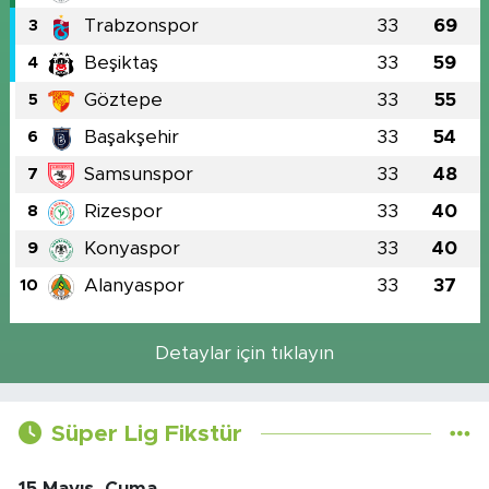
Trabzonspor
33
69
3
Beşiktaş
33
59
4
Göztepe
33
55
5
Başakşehir
33
54
6
Samsunspor
33
48
7
Rizespor
33
40
8
Konyaspor
33
40
9
Alanyaspor
33
37
10
Detaylar için tıklayın
Süper Lig Fikstür
15 Mayıs, Cuma