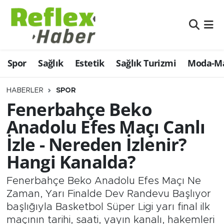
Eğitim
Nöbetçi Eczaneler
Spor
Sağlık
Estetik
Sağlık Turizmi
Moda-Ma
Estetik
Hava Durumu
Firmalardan
Namaz Vakitleri
HABERLER
SPOR
Fenerbahçe Beko
Güncel
Trafik Durumu
Anadolu Efes Maçı Canlı
İzle - Nereden İzlenir?
İş ve Ekonomi
Şampiyonlar Ligi Puan Durumu ve Fikstür
Hangi Kanalda?
Moda-Magazin-Eğlence
Tüm Manşetler
Fenerbahçe Beko Anadolu Efes Maçı Ne
Sağlık
Son Dakika Haberleri
Zaman, Yarı Finalde Dev Randevu Başlıyor
başlığıyla Basketbol Süper Ligi yarı final ilk
Sağlık Turizmi
Haber Arşivi
maçının tarihi, saati, yayın kanalı, hakemleri