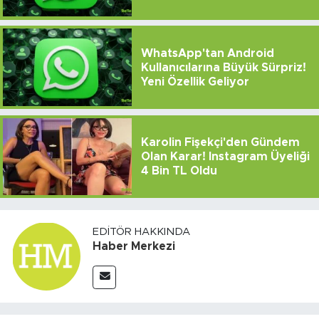
WhatsApp'tan Android
Kullanıcılarına Büyük Sürpriz!
Yeni Özellik Geliyor
Karolin Fişekçi'den Gündem
Olan Karar! Instagram Üyeliği
4 Bin TL Oldu
EDITÖR HAKKINDA
Haber Merkezi