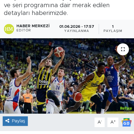
ve seri programına dair merak edilen
Sanat
detayları haberimizde.
Spor
HABER MERKEZI
01.06.2026 - 17:57
1
EDITÖR
YAYINLANMA
PAYLAŞIM
Teknoloji
Paylaş
-
+
A
A