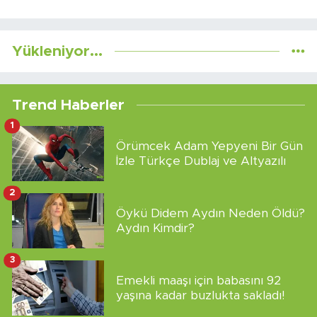
Yükleniyor...
Trend Haberler
1
Örümcek Adam Yepyeni Bir Gün
İzle Türkçe Dublaj ve Altyazılı
2
Öykü Didem Aydın Neden Öldü?
Aydın Kimdir?
3
Emekli maaşı için babasını 92
yaşına kadar buzlukta sakladı!