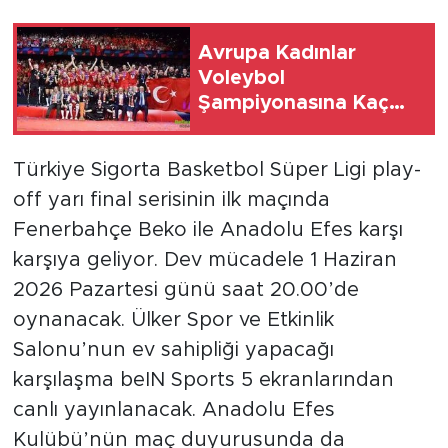
Avrupa Kadınlar
Voleybol
Şampiyonasına Kaç
Gün Var?
Türkiye Sigorta Basketbol Süper Ligi play-
off yarı final serisinin ilk maçında
Fenerbahçe Beko ile Anadolu Efes karşı
karşıya geliyor. Dev mücadele 1 Haziran
2026 Pazartesi günü saat 20.00’de
oynanacak. Ülker Spor ve Etkinlik
Salonu’nun ev sahipliği yapacağı
karşılaşma beIN Sports 5 ekranlarından
canlı yayınlanacak. Anadolu Efes
Kulübü’nün maç duyurusunda da