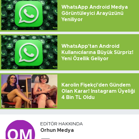
WhatsApp Android Medya
Görüntüleyici Arayüzünü
Yeniliyor
WhatsApp'tan Android
Kullanıcılarına Büyük Sürpriz!
Yeni Özellik Geliyor
Karolin Fişekçi'den Gündem
Olan Karar! Instagram Üyeliği
4 Bin TL Oldu
EDITÖR HAKKINDA
Orhun Medya