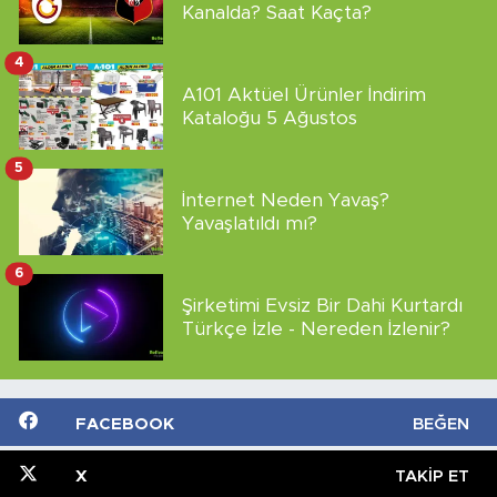
Kanalda? Saat Kaçta?
4
A101 Aktüel Ürünler İndirim
Kataloğu 5 Ağustos
5
İnternet Neden Yavaş?
Yavaşlatıldı mı?
6
Şirketimi Evsiz Bir Dahi Kurtardı
Türkçe İzle - Nereden İzlenir?
FACEBOOK
BEĞEN
X
TAKIP ET