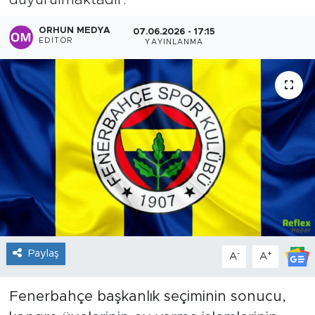
duyurulmaktadır.
Sanat
ORHUN MEDYA
07.06.2026 - 17:15
EDITÖR
YAYINLANMA
Spor
Teknoloji
Paylaş
-
+
A
A
Fenerbahçe başkanlık seçiminin sonucu,