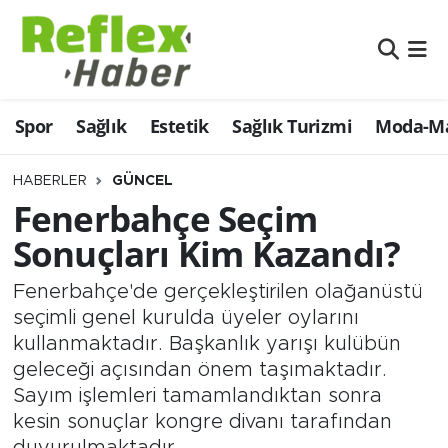
Eğitim
Nöbetçi Eczaneler
Spor
Sağlık
Estetik
Sağlık Turizmi
Moda-Ma
Estetik
Hava Durumu
Firmalardan
Namaz Vakitleri
HABERLER
GÜNCEL
Fenerbahçe Seçim
Güncel
Trafik Durumu
Sonuçları Kim Kazandı?
İş ve Ekonomi
Şampiyonlar Ligi Puan Durumu ve Fikstür
Fenerbahçe'de gerçekleştirilen olağanüstü
seçimli genel kurulda üyeler oylarını
Moda-Magazin-Eğlence
Tüm Manşetler
kullanmaktadır. Başkanlık yarışı kulübün
geleceği açısından önem taşımaktadır.
Sağlık
Son Dakika Haberleri
Sayım işlemleri tamamlandıktan sonra
kesin sonuçlar kongre divanı tarafından
Sağlık Turizmi
Haber Arşivi