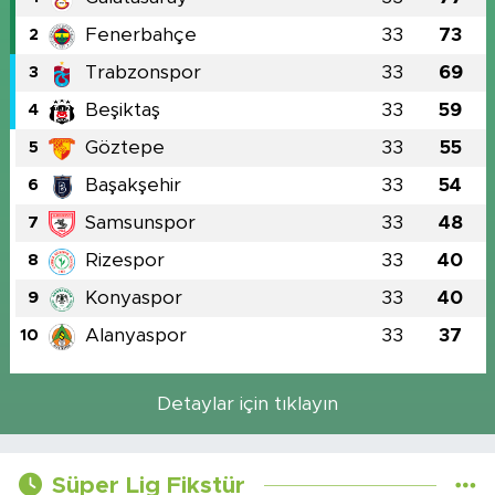
Fenerbahçe
33
73
2
Trabzonspor
33
69
3
Beşiktaş
33
59
4
Göztepe
33
55
5
Başakşehir
33
54
6
Samsunspor
33
48
7
Rizespor
33
40
8
Konyaspor
33
40
9
Alanyaspor
33
37
10
Detaylar için tıklayın
Süper Lig Fikstür