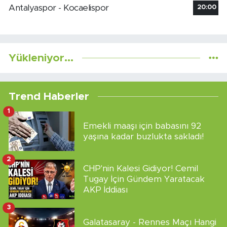
Antalyaspor - Kocaelispor
20:00
Yükleniyor...
Trend Haberler
1
Emekli maaşı için babasını 92
yaşına kadar buzlukta sakladı!
2
CHP'nin Kalesi Gidiyor! Cemil
Tugay İçin Gündem Yaratacak
AKP İddiası
3
Galatasaray - Rennes Maçı Hangi