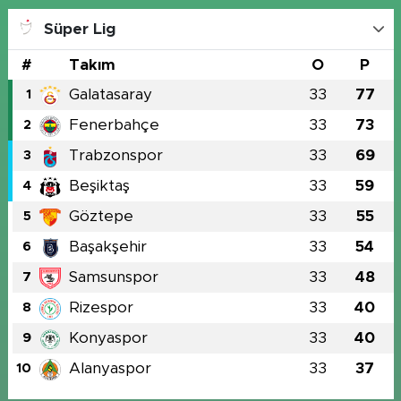
Süper Lig
#
Takım
O
P
Galatasaray
33
77
1
Fenerbahçe
33
73
2
Trabzonspor
33
69
3
Beşiktaş
33
59
4
Göztepe
33
55
5
Başakşehir
33
54
6
Samsunspor
33
48
7
Rizespor
33
40
8
Konyaspor
33
40
9
Alanyaspor
33
37
10