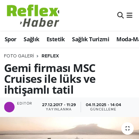
Eğitim
Nöbetçi Eczaneler
Spor
Sağlık
Estetik
Sağlık Turizmi
Moda-Ma
Estetik
Hava Durumu
Firmalardan
Namaz Vakitleri
FOTO GALERI
REFLEX
Gemi firması MSC
Güncel
Trafik Durumu
Cruises ile lüks ve
ihtişamlı tatil
İş ve Ekonomi
Şampiyonlar Ligi Puan Durumu ve Fikstür
Moda-Magazin-Eğlence
Tüm Manşetler
EDITÖR
27.12.2017 - 11:29
04.11.2025 - 14:04
YAYINLANMA
GÜNCELLEME
Sağlık
Son Dakika Haberleri
Sağlık Turizmi
Haber Arşivi