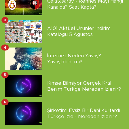
Galatasaray - Rennes Maçı Hangi
Kanalda? Saat Kaçta?
3
A101 Aktüel Ürünler İndirim
Kataloğu 5 Ağustos
4
İnternet Neden Yavaş?
Yavaşlatıldı mı?
5
Kimse Bilmiyor Gerçek Kral
Benim Türkçe Nereden İzlenir?
6
Şirketimi Evsiz Bir Dahi Kurtardı
Türkçe İzle - Nereden İzlenir?