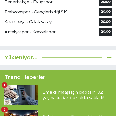
Fenerbahçe - Eyüpspor
20:00
Trabzonspor - Gençlerbirliği S.K.
20:00
Kasımpaşa - Galatasaray
20:00
Antalyaspor - Kocaelispor
20:00
Yükleniyor...
Trend Haberler
1
Emekli maaşı için babasını 92
yaşına kadar buzlukta sakladı!
2