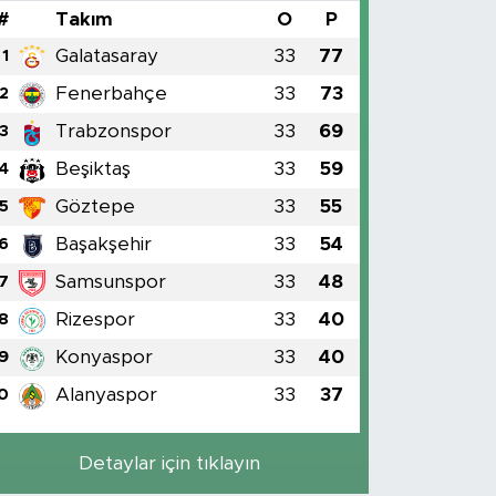
#
Takım
O
P
Galatasaray
33
77
1
Fenerbahçe
33
73
2
Trabzonspor
33
69
3
Beşiktaş
33
59
4
Göztepe
33
55
5
Başakşehir
33
54
6
Samsunspor
33
48
7
Rizespor
33
40
8
Konyaspor
33
40
9
Alanyaspor
33
37
0
Detaylar için tıklayın