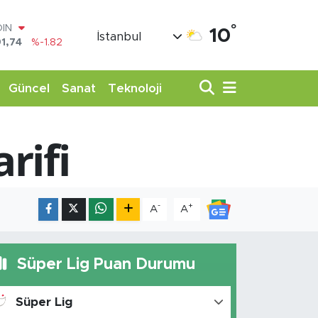
°
AR
10
İstanbul
3620
%0.02
O
8690
%0.19
LİN
Güncel
Sanat
Teknoloji
0380
%0.18
TIN
,09000
%0.19
rifi
100
98,00
%0
OIN
1,74
%-1.82
-
+
A
A
Süper Lig Puan Durumu
Süper Lig