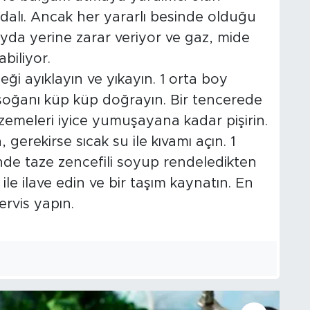
ydalı. Ancak her yararlı besinde olduğu
fayda yerine zarar veriyor ve gaz, mide
biliyor.
meği ayıklayın ve yıkayın. 1 orta boy
 soğanı küp küp doğrayın. Bir tencerede
lzemeleri iyice yumuşayana kadar pişirin.
 gerekirse sıcak su ile kıvamı açın. 1
 taze zencefili soyup rendeledikten
ile ilave edin ve bir taşım kaynatın. En
ervis yapın.