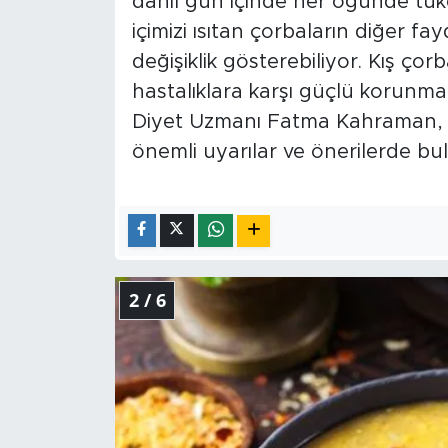
dahil gün içinde her öğünde tüketi
içimizi ısıtan çorbaların diğer fa
değişiklik gösterebiliyor. Kış çorba
hastalıklara karşı güçlü korunma
Diyet Uzmanı Fatma Kahraman, sağ
önemli uyarılar ve önerilerde bu
2 / 6