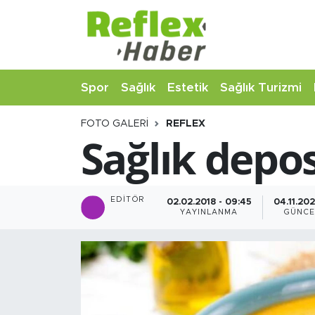
Eğitim
Nöbetçi Eczaneler
Spor
Sağlık
Estetik
Sağlık Turizmi
Estetik
Hava Durumu
FOTO GALERI
REFLEX
Firmalardan
Namaz Vakitleri
Sağlık depos
Güncel
Trafik Durumu
İş ve Ekonomi
Şampiyonlar Ligi Puan Durumu ve Fikstür
EDITÖR
02.02.2018 - 09:45
04.11.202
YAYINLANMA
GÜNCE
Moda-Magazin-Eğlence
Tüm Manşetler
Sağlık
Son Dakika Haberleri
Sağlık Turizmi
Haber Arşivi