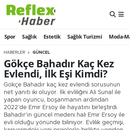
Eğitim
Nöbetçi Eczaneler
Spor
Sağlık
Estetik
Sağlık Turizmi
Moda-Ma
Estetik
Hava Durumu
Firmalardan
Namaz Vakitleri
HABERLER
GÜNCEL
Gökçe Bahadır Kaç Kez
Güncel
Trafik Durumu
Evlendi, İlk Eşi Kimdi?
İş ve Ekonomi
Şampiyonlar Ligi Puan Durumu ve Fikstür
Gökçe Bahadır kaç kez evlendi sorusunun
net yanıtı iki oluyor. İlk evliliğini Ali Sunal ile
Moda-Magazin-Eğlence
Tüm Manşetler
yapan oyuncu, boşanmanın ardından
2022’de Emir Ersoy ile hayatını birleştirdi.
Sağlık
Son Dakika Haberleri
Bahadır’ın güncel medeni hali Emir Ersoy ile
evli olduğu yönünde biliniyor. Evlilik geçmişi,
Sağlık Turizmi
Haber Arşivi