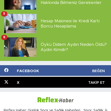
Hakkında Bilmeniz Gerekenler
5
Hesap Makinesi ile Kredi Kartı
Borcu Hesaplama
6
Öykü Didem Aydın Neden Öldü?
Aydın Kimdir?
FACEBOOK
BEĞEN
X
TAKIP ET
Reflex Haber; Günlük Spor ve Sağlık Haberleri... Spor, Sağlık, İş