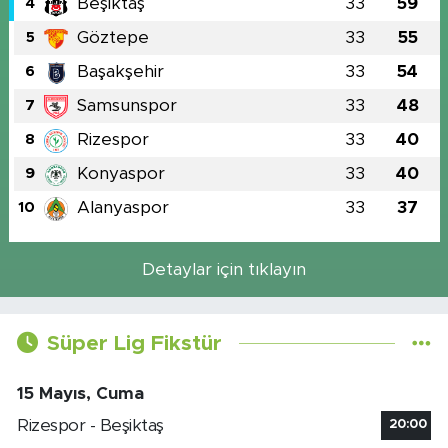
Beşiktaş
33
59
4
Göztepe
33
55
5
Başakşehir
33
54
6
Samsunspor
33
48
7
Rizespor
33
40
8
Konyaspor
33
40
9
Alanyaspor
33
37
10
Detaylar için tıklayın
Süper Lig Fikstür
15 Mayıs, Cuma
Rizespor - Beşiktaş
20:00