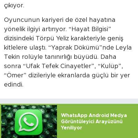
çıkıyor.
Oyuncunun kariyeri de özel hayatına
yönelik ilgiyi artırıyor. “Hayat Bilgisi”
dizisindeki Törpü Yeliz karakteriyle geniş
kitlelere ulaştı. “Yaprak Dökümü”nde Leyla
Tekin rolüyle tanınırlığı büyüdü. Daha
sonra “Ufak Tefek Cinayetler”, “Kulüp”,
“Ömer” dizileriyle ekranlarda güçlü bir yer
edindi.
WhatsApp Android Medya
Görüntüleyici Arayüzünü
Yeniliyor