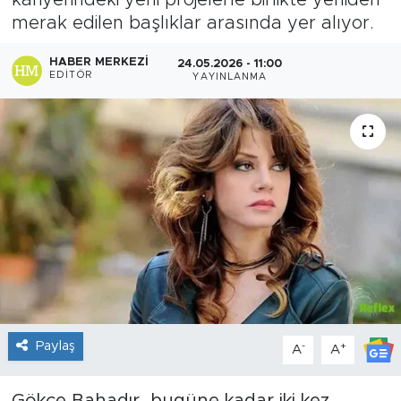
kariyerindeki yeni projelerle birlikte yeniden
merak edilen başlıklar arasında yer alıyor.
Sanat
HABER MERKEZI
24.05.2026 - 11:00
Spor
EDITÖR
YAYINLANMA
Teknoloji
Paylaş
-
+
A
A
Gökçe Bahadır, bugüne kadar iki kez