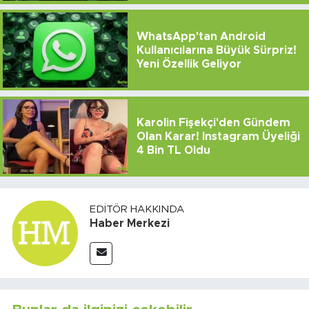
WhatsApp'tan Android
Kullanıcılarına Büyük Sürpriz!
Yeni Özellik Geliyor
Karolin Fişekçi'den Gündem
Olan Karar! Instagram Üyeliği
4 Bin TL Oldu
EDITÖR HAKKINDA
Haber Merkezi