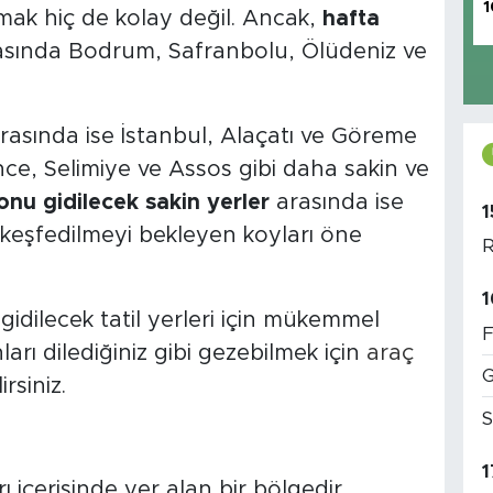
1
mak hiç de kolay değil. Ancak,
hafta
rasında Bodrum, Safranbolu, Ölüdeniz ve
rasında ise İstanbul, Alaçatı ve Göreme
rince, Selimiye ve Assos gibi daha sakin ve
onu gidilecek sakin yerler
arasında ise
1
keşfedilmeyi bekleyen koyları öne
R
1
idilecek tatil yerleri için mükemmel
F
rı dilediğiniz gibi gezebilmek için
araç
G
rsiniz.
S
1
ı içerisinde yer alan bir bölgedir.