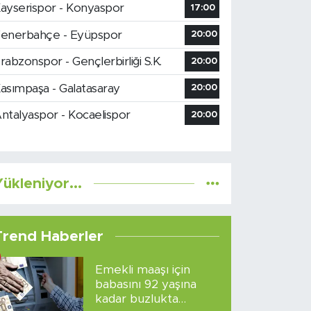
ayserispor - Konyaspor
17:00
enerbahçe - Eyüpspor
20:00
rabzonspor - Gençlerbirliği S.K.
20:00
asımpaşa - Galatasaray
20:00
ntalyaspor - Kocaelispor
20:00
ükleniyor...
Trend Haberler
Emekli maaşı için
babasını 92 yaşına
kadar buzlukta