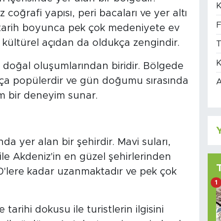
K
 coğrafi yapısı, peri bacaları ve yer altı
F
e, tarih boyunca pek çok medeniyete ev
 kültürel açıdan da oldukça zengindir.
T
K
i doğal oluşumlarından biridir. Bölgede
ukça popülerdir ve gün doğumu sırasında
A
m bir deneyim sunar.
Y
a yer alan bir şehirdir. Mavi suları,
ile Akdeniz'in en güzel şehirlerinden
500'lere kadar uzanmaktadır ve pek çok
1
 tarihi dokusu ile turistlerin ilgisini