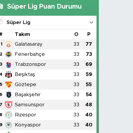
Süper Lig Puan Durumu
Süper Lig
#
Takım
O
P
Galatasaray
33
77
1
Fenerbahçe
33
73
2
Trabzonspor
33
69
3
Beşiktaş
33
59
4
Göztepe
33
55
5
Başakşehir
33
54
6
Samsunspor
33
48
7
Rizespor
33
40
8
Konyaspor
33
40
9