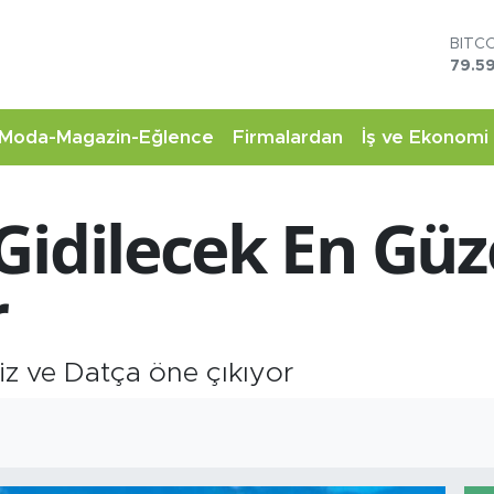
DOL
45,4
EUR
53,3
STER
Moda-Magazin-Eğlence
Firmalardan
İş ve Ekonomi
61,6
G.AL
6862
Gidilecek En Güz
BİST
14.5
BITC
r
79.59
z ve Datça öne çıkıyor