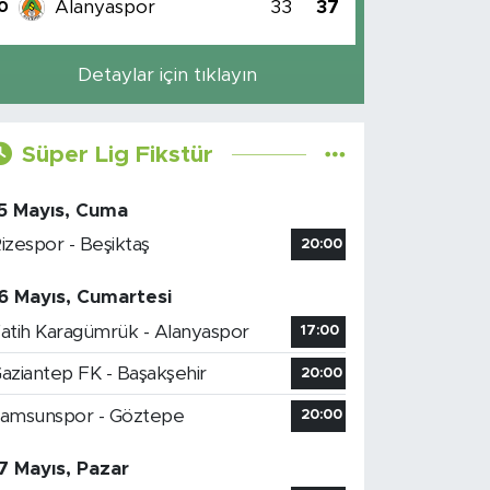
Alanyaspor
33
37
0
Detaylar için tıklayın
Süper Lig Fikstür
5 Mayıs, Cuma
izespor - Beşiktaş
20:00
6 Mayıs, Cumartesi
atih Karagümrük - Alanyaspor
17:00
aziantep FK - Başakşehir
20:00
amsunspor - Göztepe
20:00
7 Mayıs, Pazar