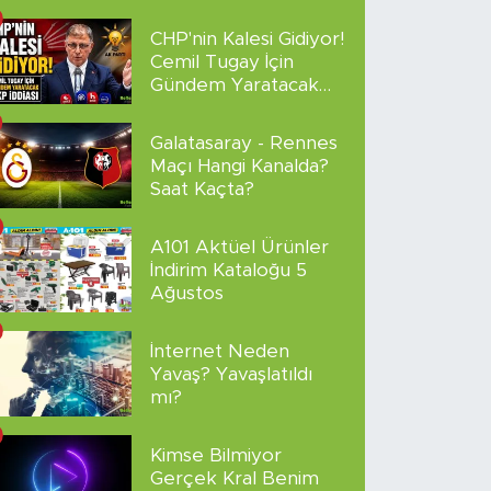
sakladı!
CHP'nin Kalesi Gidiyor!
Cemil Tugay İçin
Gündem Yaratacak
AKP İddiası
Galatasaray - Rennes
Maçı Hangi Kanalda?
Saat Kaçta?
A101 Aktüel Ürünler
İndirim Kataloğu 5
Ağustos
İnternet Neden
Yavaş? Yavaşlatıldı
mı?
Kimse Bilmiyor
Gerçek Kral Benim