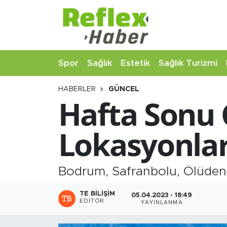
Eğitim
Nöbetçi Eczaneler
Spor
Sağlık
Estetik
Sağlık Turizmi
Estetik
Hava Durumu
HABERLER
GÜNCEL
Firmalardan
Namaz Vakitleri
Hafta Sonu 
Güncel
Trafik Durumu
Lokasyonla
İş ve Ekonomi
Şampiyonlar Ligi Puan Durumu ve Fikstür
Moda-Magazin-Eğlence
Tüm Manşetler
Bodrum, Safranbolu, Ölüdeni
Sağlık
Son Dakika Haberleri
TE BILIŞIM
05.04.2023 - 18:49
EDITÖR
YAYINLANMA
Sağlık Turizmi
Haber Arşivi