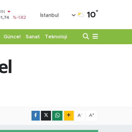
°
AR
10
İstanbul
3620
%0.02
O
8690
%0.19
LİN
Güncel
Sanat
Teknoloji
0380
%0.18
TIN
,09000
%0.19
el
100
98,00
%0
OIN
1,74
%-1.82
-
+
A
A