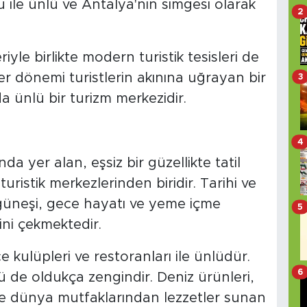
u ile ünlü ve Antalya'nın simgesi olarak
2
riyle birlikte modern turistik tesisleri de
her dönemi turistlerin akınına uğrayan bir
3
 ünlü bir turizm merkezidir.
4
a yer alan, eşsiz bir güzellikte tatil
turistik merkezlerinden biridir. Tarihi ve
i, güneşi, gece hayatı ve yeme içme
5
sini çekmektedir.
 kulüpleri ve restoranları ile ünlüdür.
6
de oldukça zengindir. Deniz ürünleri,
e dünya mutfaklarından lezzetler sunan