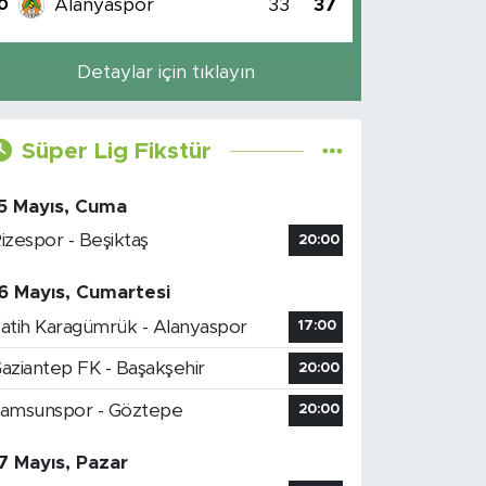
Alanyaspor
33
37
0
Detaylar için tıklayın
Süper Lig Fikstür
5 Mayıs, Cuma
izespor - Beşiktaş
20:00
6 Mayıs, Cumartesi
atih Karagümrük - Alanyaspor
17:00
aziantep FK - Başakşehir
20:00
amsunspor - Göztepe
20:00
7 Mayıs, Pazar