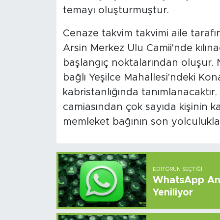
temayı oluşturmuştur.
Cenaze takvim takvimi aile tarafı
Arsin Merkez Ulu Camii'nde kılı
başlangıç ​​noktalarından oluşur.
bağlı Yeşilce Mahallesi'ndeki Ko
kabristanlığında tanımlanacaktır. 
camiasından çok sayıda kişinin kat
memleket bağının son yolculuklar
EDITÖRÜN SEÇTIĞI
WhatsApp And
Yeniliyor