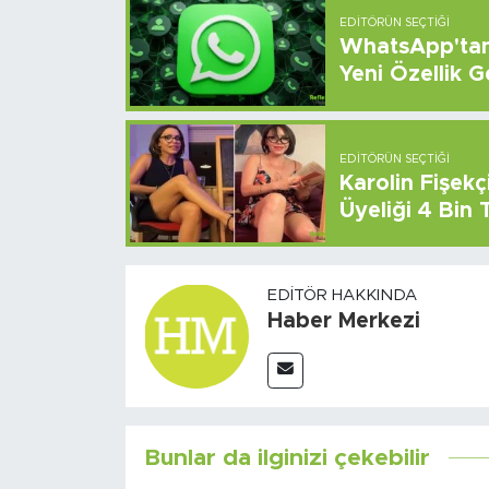
EDITÖRÜN SEÇTIĞI
WhatsApp'tan 
Yeni Özellik G
EDITÖRÜN SEÇTIĞI
Karolin Fişek
Üyeliği 4 Bin
EDITÖR HAKKINDA
Haber Merkezi
Bunlar da ilginizi çekebilir