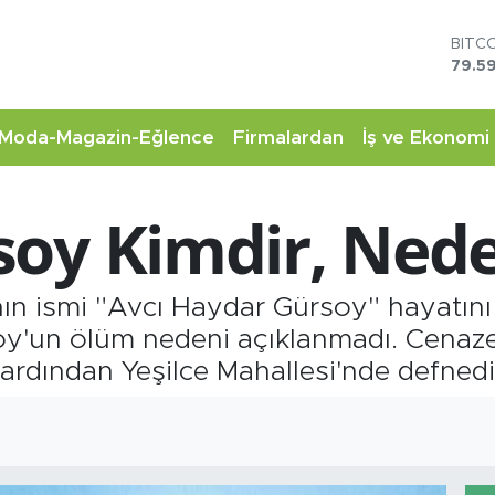
DOL
45,4
EUR
53,3
STER
Moda-Magazin-Eğlence
Firmalardan
İş ve Ekonomi
61,6
G.AL
6862
soy Kimdir, Ned
BİST
14.5
BITC
79.59
ın ismi "Avcı Haydar Gürsoy" hayatını 
y'un ölüm nedeni açıklanmadı. Cenaze
ardından Yeşilce Mahallesi'nde defnedi