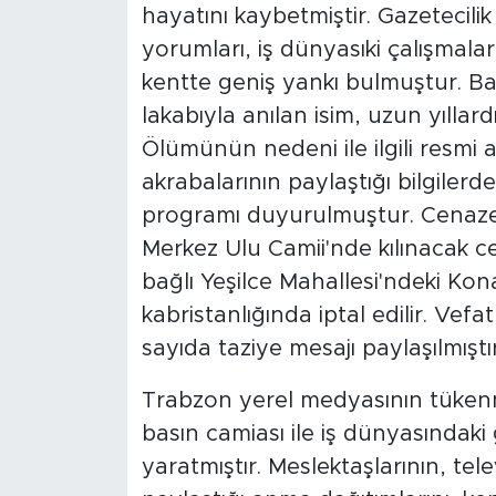
hayatını kaybetmiştir. Gazetecilik
yorumları, iş dünyasıki çalışmala
kentte geniş yankı bulmuştur. B
lakabıyla anılan isim, uzun yıllar
Ölümünün nedeni ile ilgili resmi a
akrabalarının paylaştığı bilgilerd
programı duyurulmuştur. Cenazes
Merkez Ulu Camii'nde kılınacak c
bağlı Yeşilce Mahallesi'ndeki Ko
kabristanlığında iptal edilir. Ve
sayıda taziye mesajı paylaşılmıştır
Trabzon yerel medyasının tükenm
basın camiası ile iş dünyasındaki
yaratmıştır. Meslektaşlarının, tel