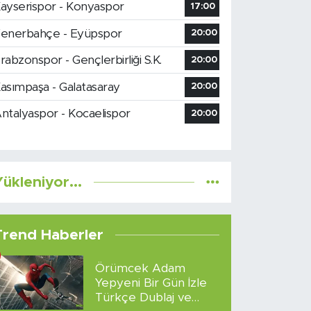
ayserispor - Konyaspor
17:00
enerbahçe - Eyüpspor
20:00
rabzonspor - Gençlerbirliği S.K.
20:00
asımpaşa - Galatasaray
20:00
ntalyaspor - Kocaelispor
20:00
ükleniyor...
Trend Haberler
Örümcek Adam
Yepyeni Bir Gün İzle
Türkçe Dublaj ve