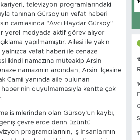
1
 kariyeri, televizyon programlarındaki
rıyla tanınan Gürsoy'un vefat haberi
asın camiasında "Avcı Haydar Gürsoy"
dır yerel medyada aktif görev alıyor.
çıklama yapılmamıştır. Ailesi ile yakın
e yalnızca vefat haberi ile cenaze
1
i ikindi namazına müteakip Arsin
R
enaze namazının ardından, Arsin ilçesine
nak Camii yanında aile bulunan
1
fat haberinin duyulmamasıyla kentte çok
F
.
G
e isimlerinden olan Gürsoy'un kaybı,
S
 geniş çevrelerde derin üzüntü
evizyon programcılarının, iş insanlarının
1