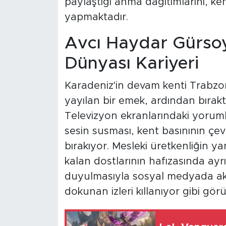
paylaştığı anma dağıtımlarını, ke
yapmaktadır.
Avcı Haydar Gürsoy'
Dünyası Kariyeri
Karadeniz'in devam kenti Trabzon
yayılan bir emek, ardından bıraktı
Televizyon ekranlarındaki yoruml
sesin susması, kent basınının ç
bırakıyor. Mesleki üretkenliğin ya
kalan dostlarının hafızasında ayr
duyulmasıyla sosyal medyada aka
dokunan izleri kıllanıyor gibi gör