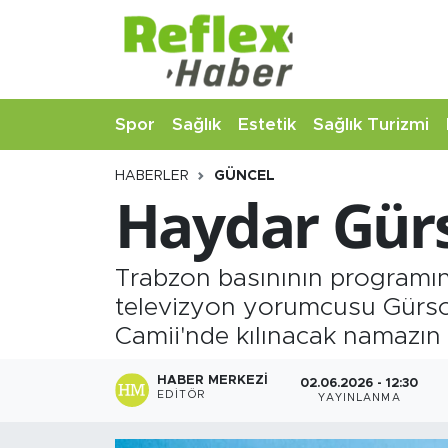
Eğitim
Nöbetçi Eczaneler
Spor
Sağlık
Estetik
Sağlık Turizmi
Estetik
Hava Durumu
HABERLER
GÜNCEL
Firmalardan
Namaz Vakitleri
Haydar Gür
Güncel
Trafik Durumu
Trabzon basınının programın
İş ve Ekonomi
Şampiyonlar Ligi Puan Durumu ve Fikstür
televizyon yorumcusu Gürso
Moda-Magazin-Eğlence
Tüm Manşetler
Camii'nde kılınacak namazın 
Sağlık
Son Dakika Haberleri
HABER MERKEZI
02.06.2026 - 12:30
EDITÖR
YAYINLANMA
Sağlık Turizmi
Haber Arşivi