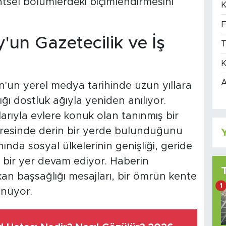
ntsel bölümlerdeki biçimlendirmesini
K
F
un Gazetecilik ve İş
T
K
A
'un yerel medya tarihinde uzun yıllara
ğı dostluk ağıyla yeniden anılıyor.
arıyla evlere konuk olan tanınmış bir
evresinde derin bir yerde bulunduğunu
Y
nında sosyal ülkelerinin genişliği, geride
ı bir yer devam ediyor. Haberin
n başsağlığı mesajları, bir ömrün kente
1
ünüyor.