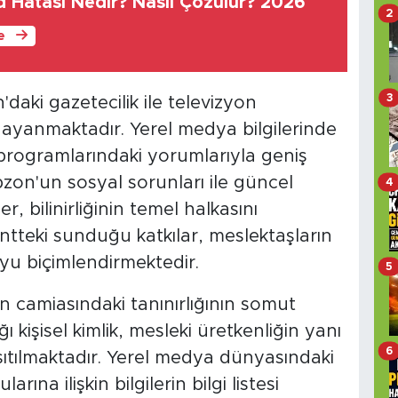
 Hatası Nedir? Nasıl Çözülür? 2026
2
le
3
'daki gazetecilik ile televizyon
ayanmaktadır. Yerel medya bilgilerinde
n programlarındaki yorumlarıyla geniş
abzon'un sosyal sorunları ile güncel
4
, bilinirliğinin temel halkasını
ntteki sunduğu katkılar, meslektaşların
yu biçimlendirmektedir.
5
n camiasındaki tanınırlığının somut
 kişisel kimlik, mesleki üretkenliğin yanı
6
sıtılmaktadır. Yerel medya dünyasındaki
ına ilişkin bilgilerin bilgi listesi