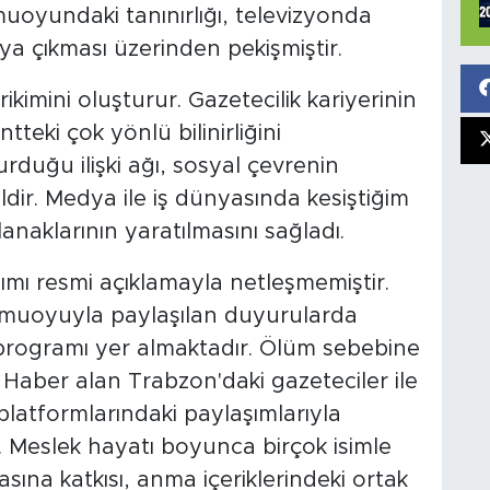
oyundaki tanınırlığı, televizyonda
ya çıkması üzerinden pekişmiştir.
rikimini oluşturur. Gazetecilik kariyerinin
entteki çok yönlü bilinirliğini
kurduğu ilişki ağı, sosyal çevrenin
ldir. Medya ile iş dünyasında kesiştiğim
anaklarının yaratılmasını sağladı.
şımı resmi açıklamayla netleşmemiştir.
kamuoyuyla paylaşılan duyurularda
 programı yer almaktadır. Ölüm sebebine
. Haber alan Trabzon'daki gazeteciler ile
latformlarındaki paylaşımlarıyla
r. Meslek hayatı boyunca birçok isimle
asına katkısı, anma içeriklerindeki ortak