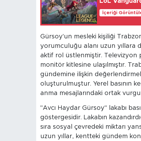
LoL Vanguard
İçeriği Görüntü
Gürsoy'un mesleki kişiliği Trabzon
yorumculuğu alanı uzun yıllara d
aktif rol üstlenmiştir. Televizyo
monitör kitlesine ulaşılmıştır. Tr
gündemine ilişkin değerlendirmeler
oluşturulmuştur. Yerel basının ke
anma mesajlarındaki ortak vurgu
"Avcı Haydar Gürsoy" lakabı bası
göstergesidir. Lakabın kazandırdığı
sıra sosyal çevredeki miktarı yan
uzun yıllar, kentteki gündem konular