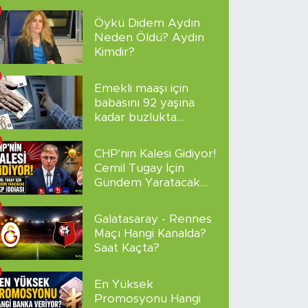
Altyazılı
Öykü Didem Aydın
Neden Öldü? Aydın
Kimdir?
Emekli maaşı için
babasını 92 yaşına
kadar buzlukta
sakladı!
CHP'nin Kalesi Gidiyor!
Cemil Tugay İçin
Gündem Yaratacak
AKP İddiası
Galatasaray - Rennes
Maçı Hangi Kanalda?
Saat Kaçta?
En Yüksek
Promosyonu Hangi