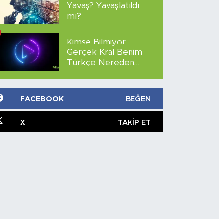
Yavaş? Yavaşlatıldı
mı?
Kimse Bilmiyor
Gerçek Kral Benim
Türkçe Nereden
İzlenir?
FACEBOOK
BEĞEN
X
TAKIP ET