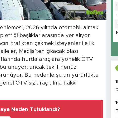
zenlemesi, 2026 yılında otomobil almak
1
 ettiği başlıklar arasında yer alıyor.
cını trafikten çekmek isteyenler ile ilk
ileler, Meclis’ten çıkacak olası
tlarında hurda araçlara yönelik ÖTV
i bulunuyor; ancak teklif henüz
rünüyor. Bu nedenle şu an yürürlükte
1
 genel ÖTV’siz araç alma hakkı
R
1
kaya Neden Tutuklandı?
F