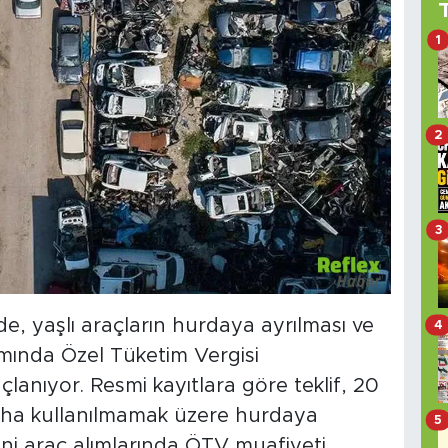
1
2
3
e, yaşlı araçların hurdaya ayrılması ve
4
ımında Özel Tüketim Vergisi
anıyor. Resmi kayıtlara göre teklif, 20
daha kullanılmamak üzere hurdaya
5
eni araç alımlarında ÖTV muafiyeti