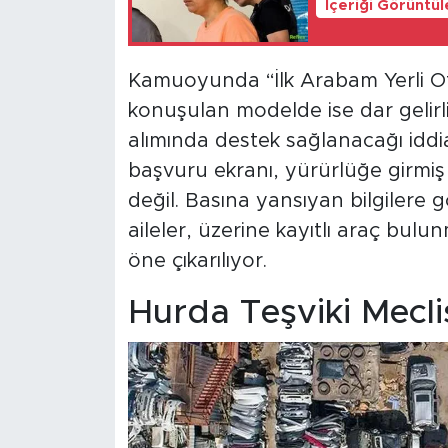
İçeriği Görüntü
Kamuoyunda “İlk Arabam Yerli Ot
konuşulan modelde ise dar gelirli
alımında destek sağlanacağı iddia
başvuru ekranı, yürürlüğe girmiş
değil. Basına yansıyan bilgilere
aileler, üzerine kayıtlı araç bul
öne çıkarılıyor.
Hurda Teşviki Mecl