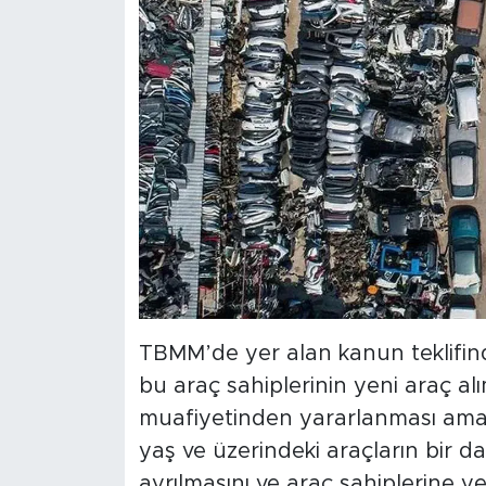
TBMM’de yer alan kanun teklifind
bu araç sahiplerinin yeni araç al
muafiyetinden yararlanması amaçl
yaş ve üzerindeki araçların bir 
ayrılmasını ve araç sahiplerine y