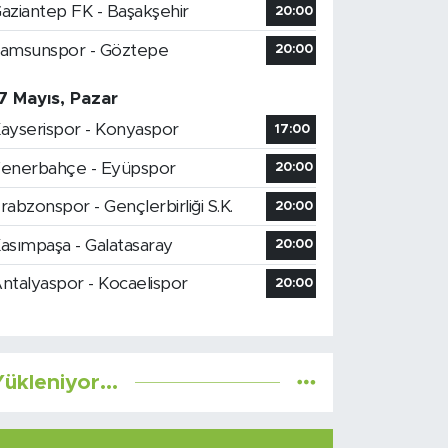
aziantep FK - Başakşehir
20:00
amsunspor - Göztepe
20:00
7 Mayıs, Pazar
ayserispor - Konyaspor
17:00
enerbahçe - Eyüpspor
20:00
rabzonspor - Gençlerbirliği S.K.
20:00
asımpaşa - Galatasaray
20:00
ntalyaspor - Kocaelispor
20:00
ükleniyor...