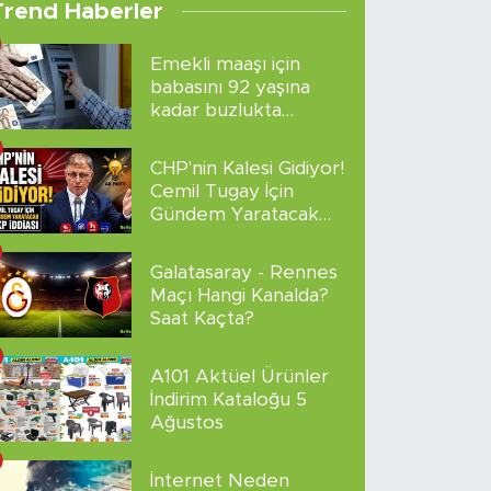
Trend Haberler
Emekli maaşı için
babasını 92 yaşına
kadar buzlukta
sakladı!
CHP'nin Kalesi Gidiyor!
Cemil Tugay İçin
Gündem Yaratacak
AKP İddiası
Galatasaray - Rennes
Maçı Hangi Kanalda?
Saat Kaçta?
A101 Aktüel Ürünler
İndirim Kataloğu 5
Ağustos
İnternet Neden