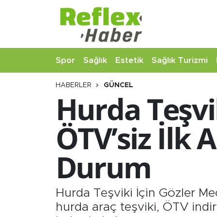
Eğitim
Nöbetçi Eczaneler
Spor
Sağlık
Estetik
Sağlık Turizmi
Estetik
Hava Durumu
HABERLER
GÜNCEL
Firmalardan
Namaz Vakitleri
Hurda Teşvik
Güncel
Trafik Durumu
ÖTV’siz İlk 
İş ve Ekonomi
Şampiyonlar Ligi Puan Durumu ve Fikstür
Durum
Moda-Magazin-Eğlence
Tüm Manşetler
Sağlık
Son Dakika Haberleri
Hurda Teşviki İçin Gözler Me
hurda araç teşviki, ÖTV indir
Sağlık Turizmi
Haber Arşivi