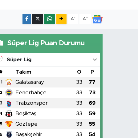
-
+
A
A
Süper Lig Puan Durumu
Süper Lig
#
Takım
O
P
Galatasaray
33
77
1
Fenerbahçe
33
73
2
Trabzonspor
33
69
3
Beşiktaş
33
59
4
Göztepe
33
55
5
Başakşehir
33
54
6