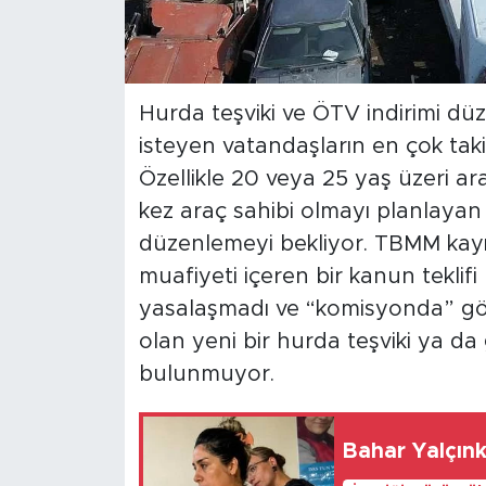
Hurda teşviki ve ÖTV indirimi dü
isteyen vatandaşların en çok takip
Özellikle 20 veya 25 yaş üzeri ara
kez araç sahibi olmayı planlayan a
düzenlemeyi bekliyor. TBMM kayı
muafiyeti içeren bir kanun teklif
yasalaşmadı ve “komisyonda” gö
olan yeni bir hurda teşviki ya da
bulunmuyor.
Bahar Yalçın