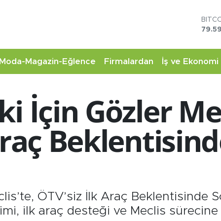
DOL
45,4
EUR
53,3
STER
Moda-Magazin-Eğlence
Firmalardan
İş ve Ekonomi
61,6
G.AL
6862
i İçin Gözler Mec
BİST
14.5
BITC
Araç Beklentisin
79.59
clis’te, ÖTV’siz İlk Araç Beklentisinde
imi, ilk araç desteği ve Meclis sürecine