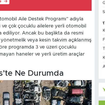
le
G
S
omobil Aile Destek Programı” adıyla
1
 ve çok çocuklu ailelere yerli otomobil
K
 ediliyor. Ancak bu başlıkta da resmi
F
 yönetmelik veya kesin takvim açıklanmış
 göre programda 3 ve üzeri çocuklu
T
unmayan haneler ve yerli üretim araçlar
K
A
is’te Ne Durumda
Y