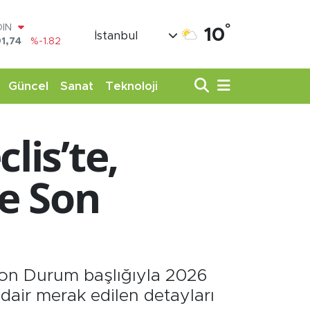
°
AR
10
İstanbul
3620
%0.02
O
8690
%0.19
LİN
Güncel
Sanat
Teknoloji
0380
%0.18
TIN
,09000
%0.19
lis’te,
100
98,00
%0
OIN
de Son
1,74
%-1.82
 Son Durum başlığıyla 2026
 dair merak edilen detayları