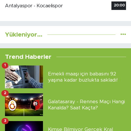
Antalyaspor - Kocaelispor
20:00
Yükleniyor...
Trend Haberler
1
Emekli maaşı için babasını 92
yaşına kadar buzlukta sakladı!
2
Galatasaray - Rennes Maçı Hangi
Kanalda? Saat Kaçta?
3
Kimse Bilmiyor Gerçek Kral