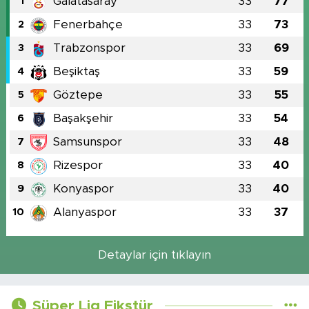
Galatasaray
33
77
1
Fenerbahçe
33
73
2
Trabzonspor
33
69
3
Beşiktaş
33
59
4
Göztepe
33
55
5
Başakşehir
33
54
6
Samsunspor
33
48
7
Rizespor
33
40
8
Konyaspor
33
40
9
Alanyaspor
33
37
10
Detaylar için tıklayın
Süper Lig Fikstür