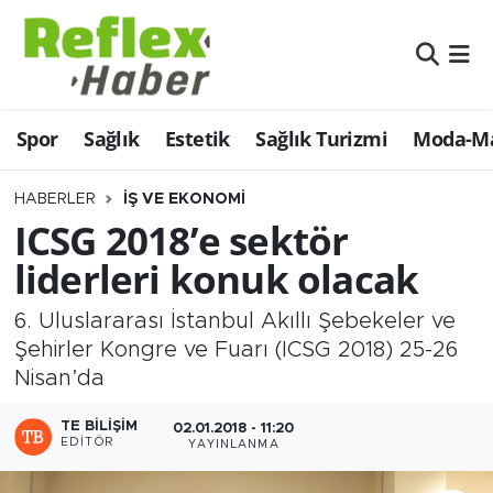
Eğitim
Nöbetçi Eczaneler
Spor
Sağlık
Estetik
Sağlık Turizmi
Moda-Ma
Estetik
Hava Durumu
Firmalardan
Namaz Vakitleri
HABERLER
İŞ VE EKONOMI
ICSG 2018’e sektör
Güncel
Trafik Durumu
liderleri konuk olacak
İş ve Ekonomi
Şampiyonlar Ligi Puan Durumu ve Fikstür
6. Uluslararası İstanbul Akıllı Şebekeler ve
Şehirler Kongre ve Fuarı (ICSG 2018) 25-26
Moda-Magazin-Eğlence
Tüm Manşetler
Nisan’da
Sağlık
Son Dakika Haberleri
TE BILIŞIM
02.01.2018 - 11:20
EDITÖR
YAYINLANMA
Sağlık Turizmi
Haber Arşivi