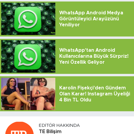
WhatsApp Android Medya
Görüntüleyici Arayüzünü
Yeniliyor
WhatsApp'tan Android
Kullanıcılarına Büyük Sürpriz!
Yeni Özellik Geliyor
Karolin Fişekçi'den Gündem
Olan Karar! Instagram Üyeliği
4 Bin TL Oldu
EDITÖR HAKKINDA
TE Bilişim