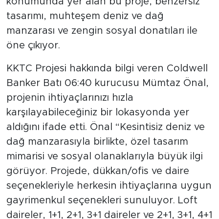
konumunda yer alan bu proje, benzersiz
tasarımı, muhteşem deniz ve dağ
manzarası ve zengin sosyal donatıları ile
öne çıkıyor.
KKTC Projesi hakkında bilgi veren Coldwell
Banker Batı 06:40 kurucusu Mümtaz Önal,
projenin ihtiyaçlarınızı hızla
karşılayabileceğiniz bir lokasyonda yer
aldığını ifade etti. Önal “Kesintisiz deniz ve
dağ manzarasıyla birlikte, özel tasarım
mimarisi ve sosyal olanaklarıyla büyük ilgi
görüyor. Projede, dükkan/ofis ve daire
seçenekleriyle herkesin ihtiyaçlarına uygun
gayrimenkul seçenekleri sunuluyor. Loft
daireler, 1+1, 2+1, 3+1 daireler ve 2+1, 3+1, 4+1