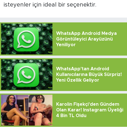
isteyenler için ideal bir seçenektir.
WhatsApp Android Medya
Görüntüleyici Arayüzünü
Yeniliyor
WhatsApp'tan Android
Kullanıcılarına Büyük Sürpriz!
Yeni Özellik Geliyor
Karolin Fişekçi'den Gündem
Olan Karar! Instagram Üyeliği
4 Bin TL Oldu