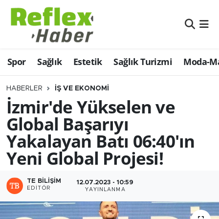
Eğitim
Nöbetçi Eczaneler
Spor
Sağlık
Estetik
Sağlık Turizmi
Moda-Ma
Estetik
Hava Durumu
Firmalardan
Namaz Vakitleri
HABERLER
İŞ VE EKONOMI
İzmir'de Yükselen ve
Güncel
Trafik Durumu
Global Başarıyı
Yakalayan Batı 06:40'ın
İş ve Ekonomi
Şampiyonlar Ligi Puan Durumu ve Fikstür
Yeni Global Projesi!
Moda-Magazin-Eğlence
Tüm Manşetler
TE BILIŞIM
12.07.2023 - 10:59
Sağlık
Son Dakika Haberleri
EDITÖR
YAYINLANMA
Sağlık Turizmi
Haber Arşivi