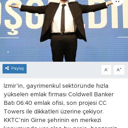
Sanat
Spor
Teknoloji
Paylaş
-
+
A
A
İzmir’in, gayrimenkul sektöründe hızla
yükselen emlak firması Coldwell Banker
Batı 06:40 emlak ofisi, son projesi CC
Towers ile dikkatleri üzerine çekiyor.
KKTC’nin Girne şehrinin en merkezi