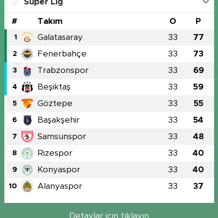
Süper Lig
#
Takım
O
P
Galatasaray
33
77
1
Fenerbahçe
33
73
2
Trabzonspor
33
69
3
Beşiktaş
33
59
4
Göztepe
33
55
5
Başakşehir
33
54
6
Samsunspor
33
48
7
Rizespor
33
40
8
Konyaspor
33
40
9
Alanyaspor
33
37
10
Detaylar için tıklayın