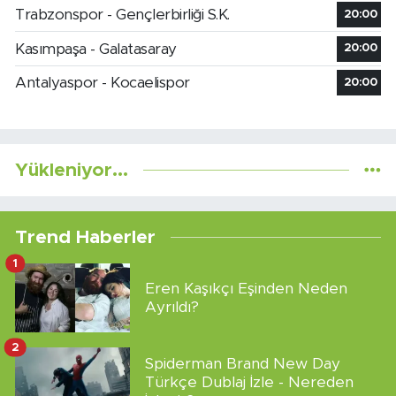
Trabzonspor - Gençlerbirliği S.K.
20:00
Kasımpaşa - Galatasaray
20:00
Antalyaspor - Kocaelispor
20:00
Yükleniyor...
Trend Haberler
1
Eren Kaşıkçı Eşinden Neden
Ayrıldı?
2
Spiderman Brand New Day
Türkçe Dublaj İzle - Nereden