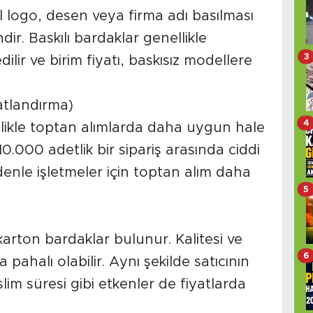
 logo, desen veya firma adı basılması
ndir. Baskılı bardaklar genellikle
3
lir ve birim fiyatı, baskısız modellere
yatlandırma)
4
llikle toptan alımlarda daha uygun hale
 10.000 adetlik bir sipariş arasında ciddi
edenle işletmeler için toptan alım daha
5
karton bardaklar bulunur. Kalitesi ve
6
 pahalı olabilir. Aynı şekilde satıcının
slim süresi gibi etkenler de fiyatlarda