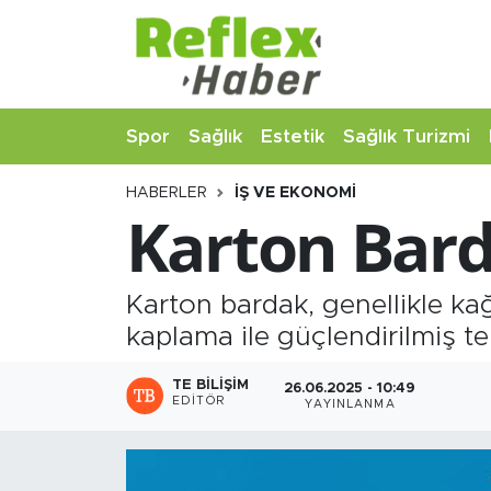
Eğitim
Nöbetçi Eczaneler
Spor
Sağlık
Estetik
Sağlık Turizmi
Estetik
Hava Durumu
HABERLER
İŞ VE EKONOMI
Firmalardan
Namaz Vakitleri
Karton Bard
Güncel
Trafik Durumu
Karton bardak, genellikle kağ
İş ve Ekonomi
Şampiyonlar Ligi Puan Durumu ve Fikstür
kaplama ile güçlendirilmiş te
Moda-Magazin-Eğlence
Tüm Manşetler
TE BILIŞIM
26.06.2025 - 10:49
EDITÖR
YAYINLANMA
Sağlık
Son Dakika Haberleri
Sağlık Turizmi
Haber Arşivi