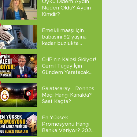
Öykü Didem Aydın
Neden Öldü? Aydın
Kimdir?
Emekli maaşı için
babasını 92 yaşına
kadar buzlukta
sakladı!
CHP'nin Kalesi Gidiyor!
Cemil Tugay İçin
Gündem Yaratacak
AKP İddiası
Galatasaray - Rennes
Maçı Hangi Kanalda?
Saat Kaçta?
En Yüksek
Promosyonu Hangi
Banka Veriyor? 2026
Güncel Tutarları