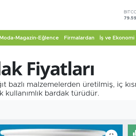
DOL
45,4
EUR
53,3
STER
Moda-Magazin-Eğlence
Firmalardan
İş ve Ekonomi
61,6
G.AL
6862
ak Fiyatları
BİST
14.5
BITC
79.59
ıt bazlı malzemelerden üretilmiş, iç kı
k kullanımlık bardak türüdür.