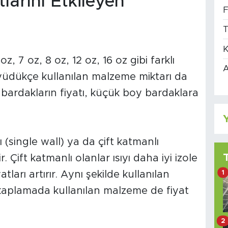
larını Etkileyen
F
T
K
z, 7 oz, 8 oz, 12 oz, 16 oz gibi farklı
A
üyüdükçe kullanılan malzeme miktarı da
bardakların fiyatı, küçük boy bardaklara
Y
(single wall) ya da çift katmanlı
r. Çift katmanlı olanlar ısıyı daha iyi izole
1
tları artırır. Aynı şekilde kullanılan
ç kaplamada kullanılan malzeme de fiyat
2