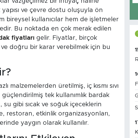
ar vazgeçilmez bir ihtiyaç haline
nik yapısı ve çevre dostu oluşuyla ön
 bireysel kullanıcılar hem de işletmeler
ktedir. Bu noktada en çok merak edilen
ak fiyatları
gelir. Fiyatlar, birçok
 ve doğru bir karar verebilmek için bu
1
R
r?
1
F
zlı malzemelerden üretilmiş, iç kısmı sıvı
 güçlendirilmiş tek kullanımlık bardak
G
su gibi sıcak ve soğuk içeceklerin
S
afe, restoran, etkinlik organizasyonları,
lerinde yaygın olarak kullanılır.
1
K