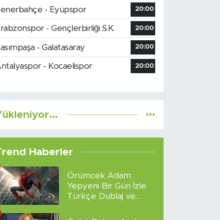
enerbahçe - Eyüpspor
20:00
rabzonspor - Gençlerbirliği S.K.
20:00
asımpaşa - Galatasaray
20:00
ntalyaspor - Kocaelispor
20:00
ükleniyor...
Trend Haberler
Örümcek Adam
Yepyeni Bir Gün İzle
Türkçe Dublaj ve
Altyazılı