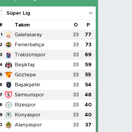
Süper Lig
#
Takım
O
P
Galatasaray
33
77
1
Fenerbahçe
33
73
2
Trabzonspor
33
69
3
Beşiktaş
33
59
4
Göztepe
33
55
5
Başakşehir
33
54
6
Samsunspor
33
48
7
Rizespor
33
40
8
Konyaspor
33
40
9
Alanyaspor
33
37
0