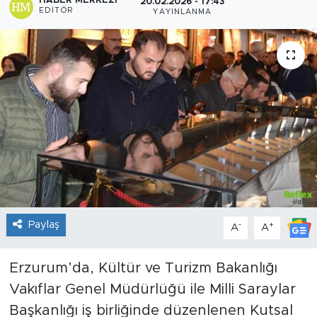
HABER MERKEZI
20.02.2026 - 17:43
EDITÖR
YAYINLANMA
Sanat
Spor
Teknoloji
Paylaş
-
+
A
A
Erzurum’da, Kültür ve Turizm Bakanlığı
Vakıflar Genel Müdürlüğü ile Milli Saraylar
Başkanlığı iş birliğinde düzenlenen Kutsal