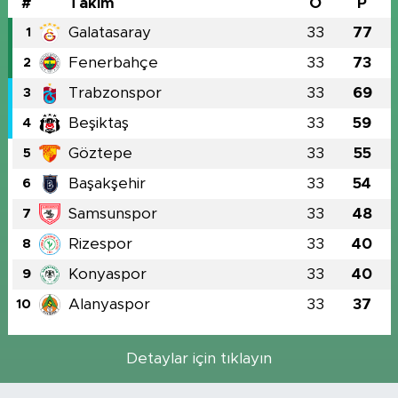
#
Takım
O
P
Galatasaray
33
77
1
Fenerbahçe
33
73
2
Trabzonspor
33
69
3
Beşiktaş
33
59
4
Göztepe
33
55
5
Başakşehir
33
54
6
Samsunspor
33
48
7
Rizespor
33
40
8
Konyaspor
33
40
9
Alanyaspor
33
37
10
Detaylar için tıklayın