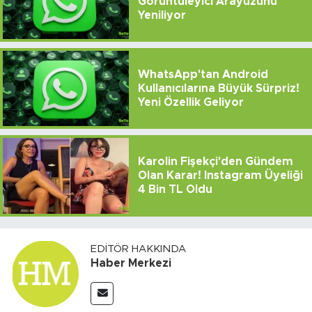
Görüntüleyici Arayüzünü
Yeniliyor
WhatsApp'tan Android
Kullanıcılarına Büyük Sürpriz!
Yeni Özellik Geliyor
Karolin Fişekçi'den Gündem
Olan Karar! Instagram Üyeliği
4 Bin TL Oldu
EDITÖR HAKKINDA
Haber Merkezi