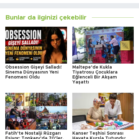
Bunlar da ilginizi çekebilir
Obsession Gişeyi Salladı!
Maltepe’de Kukla
Sinema Dünyasının Yeni
Tiyatrosu Çocuklara
Fenomeni Oldu
Eğlenceli Bir Akşam
Yaşattı
Fatih’te Nostalji Rüzgarı
Kanser Teşhisi Sonrası
Esiyor: Topkapı’da 70’ler,
Hayata Kursla Tutundu: