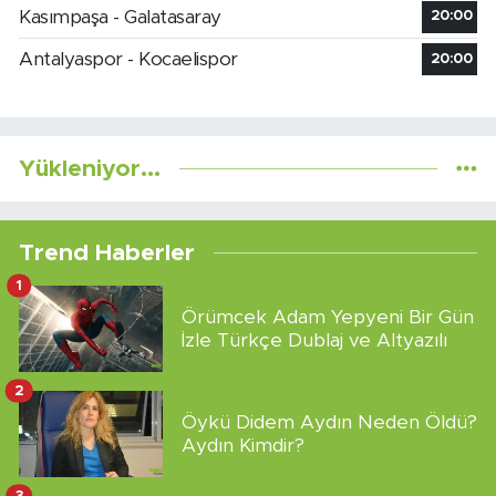
Kasımpaşa - Galatasaray
20:00
Antalyaspor - Kocaelispor
20:00
Yükleniyor...
Trend Haberler
1
Örümcek Adam Yepyeni Bir Gün
İzle Türkçe Dublaj ve Altyazılı
2
Öykü Didem Aydın Neden Öldü?
Aydın Kimdir?
3