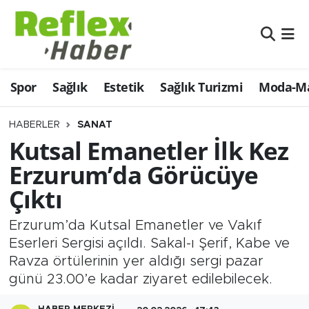
Eğitim
Nöbetçi Eczaneler
Spor
Sağlık
Estetik
Sağlık Turizmi
Moda-Ma
Estetik
Hava Durumu
Firmalardan
Namaz Vakitleri
HABERLER
SANAT
Kutsal Emanetler İlk Kez
Güncel
Trafik Durumu
Erzurum’da Görücüye
Çıktı
İş ve Ekonomi
Şampiyonlar Ligi Puan Durumu ve Fikstür
Erzurum’da Kutsal Emanetler ve Vakıf
Moda-Magazin-Eğlence
Tüm Manşetler
Eserleri Sergisi açıldı. Sakal-ı Şerif, Kabe ve
Ravza örtülerinin yer aldığı sergi pazar
Sağlık
Son Dakika Haberleri
günü 23.00’e kadar ziyaret edilebilecek.
Sağlık Turizmi
Haber Arşivi