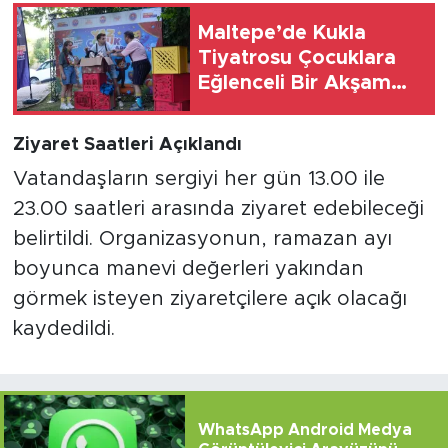
Maltepe’de Kukla
Tiyatrosu Çocuklara
Eğlenceli Bir Akşam
Yaşattı
Ziyaret Saatleri Açıklandı
Vatandaşların sergiyi her gün 13.00 ile
23.00 saatleri arasında ziyaret edebileceği
belirtildi. Organizasyonun, ramazan ayı
boyunca manevi değerleri yakından
görmek isteyen ziyaretçilere açık olacağı
kaydedildi.
WhatsApp Android Medya