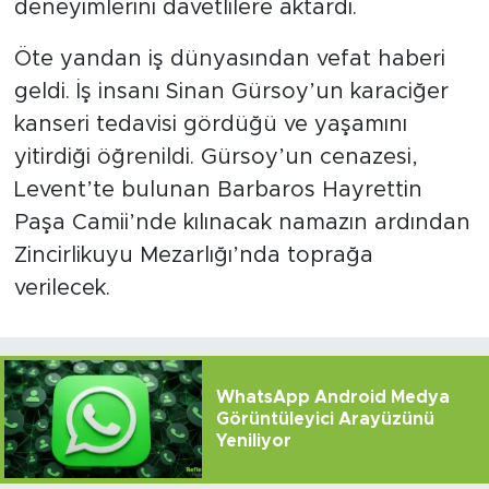
deneyimlerini davetlilere aktardı.
Öte yandan iş dünyasından vefat haberi
geldi. İş insanı Sinan Gürsoy’un karaciğer
kanseri tedavisi gördüğü ve yaşamını
yitirdiği öğrenildi. Gürsoy’un cenazesi,
Levent’te bulunan Barbaros Hayrettin
Paşa Camii’nde kılınacak namazın ardından
Zincirlikuyu Mezarlığı’nda toprağa
verilecek.
WhatsApp Android Medya
Görüntüleyici Arayüzünü
Yeniliyor