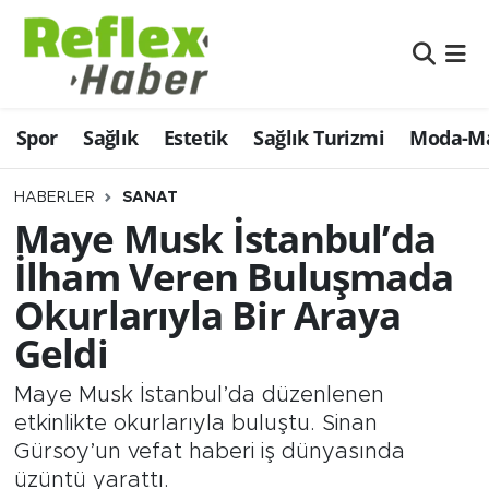
Eğitim
Nöbetçi Eczaneler
Spor
Sağlık
Estetik
Sağlık Turizmi
Moda-Ma
Estetik
Hava Durumu
Firmalardan
Namaz Vakitleri
HABERLER
SANAT
Maye Musk İstanbul’da
Güncel
Trafik Durumu
İlham Veren Buluşmada
Okurlarıyla Bir Araya
İş ve Ekonomi
Şampiyonlar Ligi Puan Durumu ve Fikstür
Geldi
Moda-Magazin-Eğlence
Tüm Manşetler
Maye Musk İstanbul’da düzenlenen
Sağlık
Son Dakika Haberleri
etkinlikte okurlarıyla buluştu. Sinan
Gürsoy’un vefat haberi iş dünyasında
Sağlık Turizmi
Haber Arşivi
üzüntü yarattı.