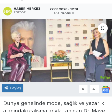
Sanat
HABER MERKEZI
22.03.2026 - 12:01
EDITÖR
YAYINLANMA
Spor
Teknoloji
Paylaş
-
+
A
A
Dünya genelinde moda, sağlık ve yazarlık
alanındaki çalışmalarıyla tanınan Dr. Maye