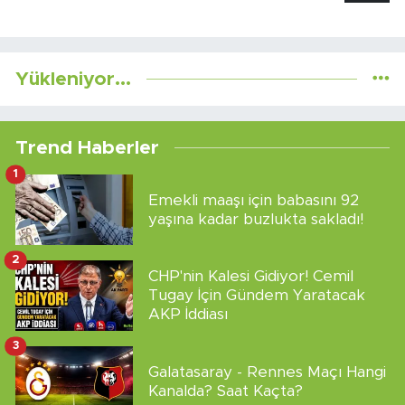
Yükleniyor...
Trend Haberler
1
Emekli maaşı için babasını 92
yaşına kadar buzlukta sakladı!
2
CHP'nin Kalesi Gidiyor! Cemil
Tugay İçin Gündem Yaratacak
AKP İddiası
3
Galatasaray - Rennes Maçı Hangi
Kanalda? Saat Kaçta?