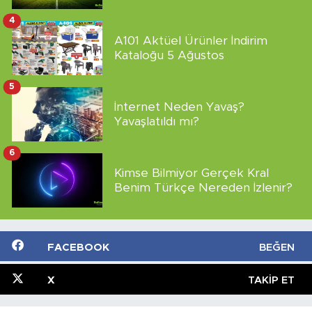
4
A101 Aktüel Ürünler İndirim
Kataloğu 5 Ağustos
5
İnternet Neden Yavaş?
Yavaşlatıldı mı?
6
Kimse Bilmiyor Gerçek Kral
Benim Türkçe Nereden İzlenir?
FACEBOOK
BEĞEN
X
TAKIP ET