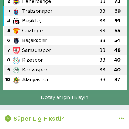
Fenerbahçe
33
73
2
Trabzonspor
33
69
3
Beşiktaş
33
59
4
Göztepe
33
55
5
Başakşehir
33
54
6
Samsunspor
33
48
7
Rizespor
33
40
8
Konyaspor
33
40
9
Alanyaspor
33
37
10
Detaylar için tıklayın
Süper Lig Fikstür