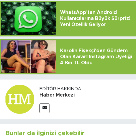
WhatsApp'tan Android
Kullanıcılarına Büyük Sürpriz!
Yeni Özellik Geliyor
Karolin Fişekçi'den Gündem
Olan Karar! Instagram Üyeliği
4 Bin TL Oldu
EDITÖR HAKKINDA
Haber Merkezi
Bunlar da ilginizi çekebilir