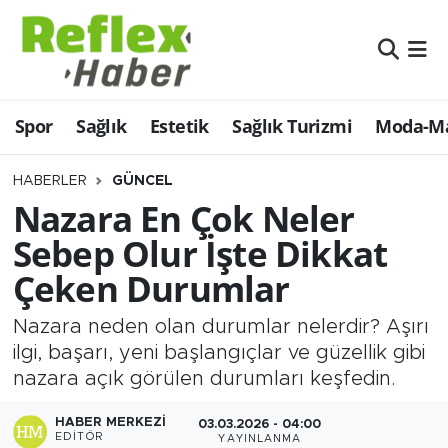
Eğitim
Nöbetçi Eczaneler
Spor
Sağlık
Estetik
Sağlık Turizmi
Moda-Ma
Estetik
Hava Durumu
Firmalardan
Namaz Vakitleri
HABERLER
GÜNCEL
Nazara En Çok Neler
Güncel
Trafik Durumu
Sebep Olur İşte Dikkat
Çeken Durumlar
İş ve Ekonomi
Şampiyonlar Ligi Puan Durumu ve Fikstür
Nazara neden olan durumlar nelerdir? Aşırı
Moda-Magazin-Eğlence
Tüm Manşetler
ilgi, başarı, yeni başlangıçlar ve güzellik gibi
nazara açık görülen durumları keşfedin.
Sağlık
Son Dakika Haberleri
HABER MERKEZI
03.03.2026 - 04:00
Sağlık Turizmi
Haber Arşivi
EDITÖR
YAYINLANMA