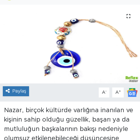
Sanat
Spor
Teknoloji
Paylaş
-
+
A
A
Nazar, birçok kültürde varlığına inanılan ve
kişinin sahip olduğu güzellik, başarı ya da
mutluluğun başkalarının bakışı nedeniyle
olumsuz etkilenebileceği düşüncesine