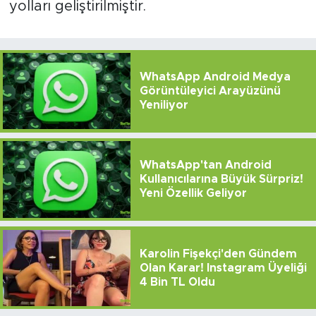
yolları geliştirilmiştir.
WhatsApp Android Medya
Görüntüleyici Arayüzünü
Yeniliyor
WhatsApp'tan Android
Kullanıcılarına Büyük Sürpriz!
Yeni Özellik Geliyor
Karolin Fişekçi'den Gündem
Olan Karar! Instagram Üyeliği
4 Bin TL Oldu