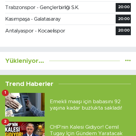
Trabzonspor - Gençlerbirliği S.K.
20:00
Kasımpaşa - Galatasaray
20:00
Antalyaspor - Kocaelispor
20:00
Yükleniyor...
Trend Haberler
1
Emekli maaşı için babasını 92
yaşına kadar buzlukta sakladı!
2
CHP'nin Kalesi Gidiyor! Cemil
Tugay İçin Gündem Yaratacak