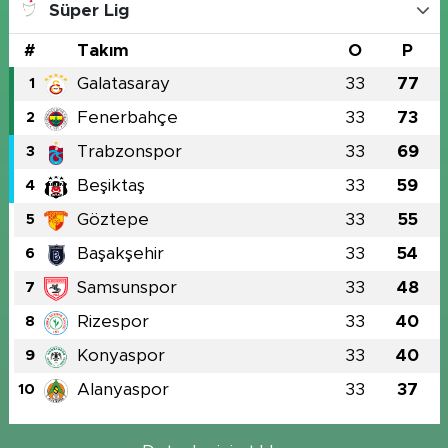
Süper Lig
#
Takım
O
P
Galatasaray
33
77
1
Fenerbahçe
33
73
2
Trabzonspor
33
69
3
Beşiktaş
33
59
4
Göztepe
33
55
5
Başakşehir
33
54
6
Samsunspor
33
48
7
Rizespor
33
40
8
Konyaspor
33
40
9
Alanyaspor
33
37
10