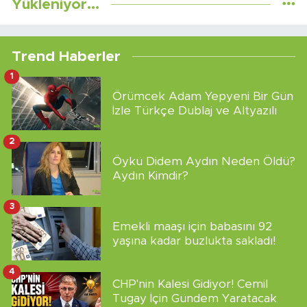
Yükleniyor...
Trend Haberler
1
Örümcek Adam Yepyeni Bir Gün
İzle Türkçe Dublaj ve Altyazılı
2
Öykü Didem Aydın Neden Öldü?
Aydın Kimdir?
3
Emekli maaşı için babasını 92
yaşına kadar buzlukta sakladı!
4
CHP'nin Kalesi Gidiyor! Cemil
Tugay İçin Gündem Yaratacak