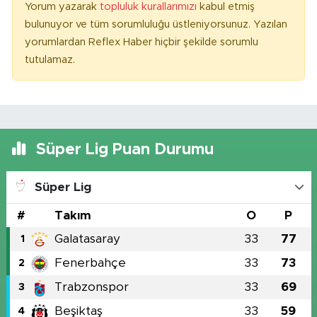
Yorum yazarak
topluluk kurallarımızı
kabul etmiş
bulunuyor ve tüm sorumluluğu üstleniyorsunuz. Yazılan
yorumlardan Reflex Haber hiçbir şekilde sorumlu
tutulamaz.
Süper Lig Puan Durumu
Süper Lig
#
Takım
O
P
Galatasaray
33
77
1
Fenerbahçe
33
73
2
Trabzonspor
33
69
3
Beşiktaş
33
59
4