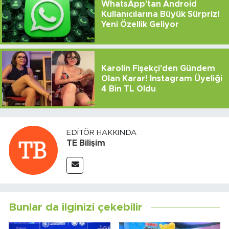
WhatsApp'tan Android
Kullanıcılarına Büyük Sürpriz!
Yeni Özellik Geliyor
Karolin Fişekçi'den Gündem
Olan Karar! Instagram Üyeliği
4 Bin TL Oldu
EDITÖR HAKKINDA
TE Bilişim
Bunlar da ilginizi çekebilir