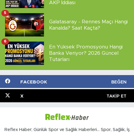
AKP İddiası
5
Galatasaray - Rennes Maçı Hangi
Kanalda? Saat Kaçta?
6
En Yüksek Promosyonu Hangi
Banka Veriyor? 2026 Güncel
Tutarları
FACEBOOK
BEĞEN
X
TAKIP ET
Reflex Haber; Günlük Spor ve Sağlık Haberleri... Spor, Sağlık, İş