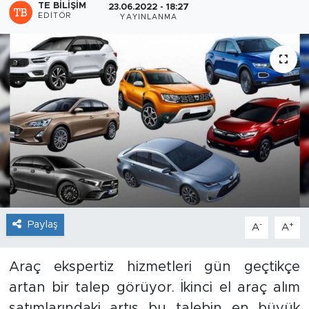
TE BILIŞIM
23.06.2022 - 18:27
EDITÖR
YAYINLANMA
Sanat
Spor
Teknoloji
Paylaş
-
+
A
A
Araç ekspertiz hizmetleri gün geçtikçe
artan bir talep görüyor. İkinci el araç alım
satımlarındaki artış bu talebin en büyük