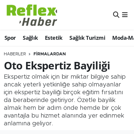
Eğitim
Nöbetçi Eczaneler
Spor
Sağlık
Estetik
Sağlık Turizmi
Moda-Ma
Estetik
Hava Durumu
Firmalardan
Namaz Vakitleri
HABERLER
FIRMALARDAN
Oto Ekspertiz Bayiliği
Güncel
Trafik Durumu
Ekspertiz olmak için bir miktar bilgiye sahip
İş ve Ekonomi
Şampiyonlar Ligi Puan Durumu ve Fikstür
ancak yeterli yetkinliğe sahip olmayanlar
için ekspertiz bayiliği birçok eğitim fırsatını
Moda-Magazin-Eğlence
Tüm Manşetler
da beraberinde getiriyor. Özetle bayilik
almak hem bir adım önde hemde bir çok
Sağlık
Son Dakika Haberleri
avantajla bu hizmet alanında yer edinmek
anlamına geliyor.
Sağlık Turizmi
Haber Arşivi