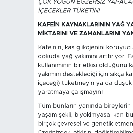
ÇOK YOĞUN EGZERSİZ YAPACAĞ
İÇECEKLER TÜKETİN!
KAFEİN KAYNAKLARININ YAĞ YA
MİKTARINI VE ZAMANLARINI YA
Kafeinin, kas glikojenini koruyuc
dokuda yağ yakımını arttırıyor. F
kullanımının bir etkisi olduğunu 
yakımını desteklediği için sıkça kaf
içeceği) tüketmeyin ya da düşük 
yaratmaya çalışmayın!
Tüm bunların yanında bireylerin y
yaşam şekli, biyokimyasal kan bulg
birçok çevresel ve genetik etmen
üzerinizdeki etkisini değiştirebilm