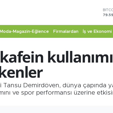
79.59
DOL
45,4
EUR
53,3
STER
Moda-Magazin-Eğlence
Firmalardan
İş ve Ekonomi
61,6
G.AL
6862
 kafein kullanım
BİST
14.5
kenler
eni Tansu Demirdöven, dünya çapında ya
ımını ve spor performansı üzerine etkis