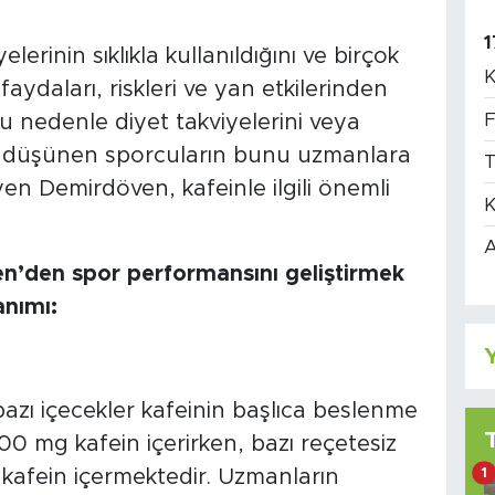
1
lerinin sıklıkla kullanıldığını ve birçok
K
aydaları, riskleri ve yan etkilerinden
F
Bu nedenle diyet takviyelerini veya
yı düşünen sporcuların bunu uzmanlara
T
en Demirdöven, kafeinle ilgili önemli
K
A
n’den spor performansını geliştirmek
anımı:
Y
 bazı içecekler kafeinin başlıca beslenme
100 mg kafein içerirken, bazı reçetesiz
1
 kafein içermektedir. Uzmanların