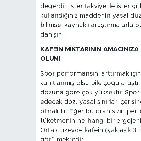
değerdir. İster takviye ile ister g
kullandığınız maddenin yasal dü
bilimsel kaynaklı araştırmalarla b
danışın!
KAFEİN MİKTARININ AMACINIZA
OLUN!
Spor performansını arttırmak için
kanıtlanmış olsa bile çoğu araştı
dozuna göre çok yüksektir. Spor
edecek doz, yasal sınırlar içerisi
olmalıdır. Eğer bu oran sizin per
tüketmenin herhangi bir ergojenik 
Orta düzeyde kafein (yaklaşık 3 m
görülmektedir.