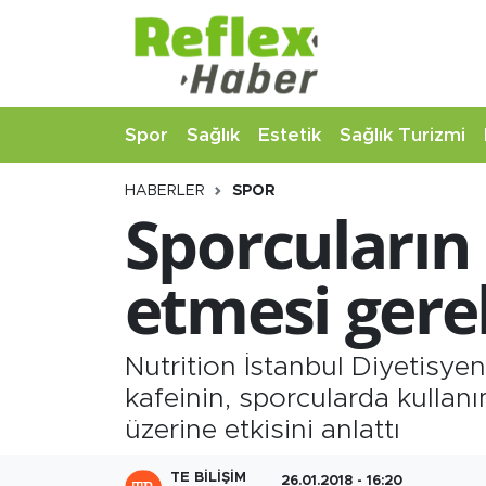
Eğitim
Nöbetçi Eczaneler
Spor
Sağlık
Estetik
Sağlık Turizmi
Estetik
Hava Durumu
HABERLER
SPOR
Firmalardan
Namaz Vakitleri
Sporcuların
Güncel
Trafik Durumu
etmesi gere
İş ve Ekonomi
Şampiyonlar Ligi Puan Durumu ve Fikstür
Moda-Magazin-Eğlence
Tüm Manşetler
Nutrition İstanbul Diyetisy
kafeinin, sporcularda kullan
Sağlık
Son Dakika Haberleri
üzerine etkisini anlattı
Sağlık Turizmi
Haber Arşivi
TE BILIŞIM
26.01.2018 - 16:20