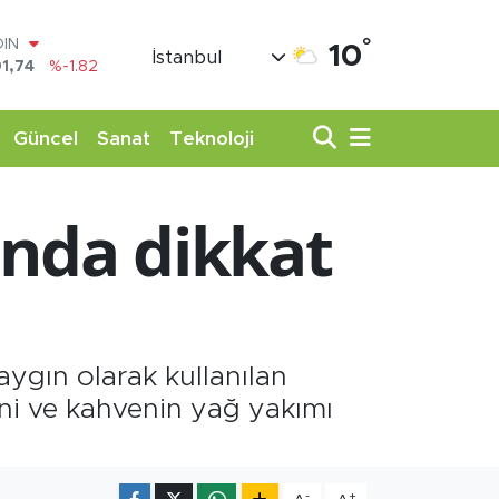
1,74
%-1.82
°
AR
10
İstanbul
3620
%0.02
O
8690
%0.19
LİN
Güncel
Sanat
Teknoloji
0380
%0.18
TIN
,09000
%0.19
ında dikkat
100
98,00
%0
ygın olarak kullanılan
ini ve kahvenin yağ yakımı
-
+