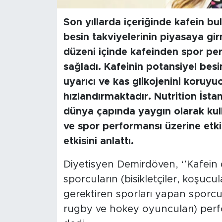
Son yıllarda içeriğinde kafein bul
besin takviyelerinin piyasaya gi
düzeni içinde kafeinden spor per
sağladı. Kafeinin potansiyel besi
uyarıcı ve kas glikojenini koruyu
hızlandırmaktadır. Nutrition İst
dünya çapında yaygın olarak kull
ve spor performansı üzerine etki
etkisini anlattı.
Diyetisyen Demirdöven, ‘’Kafein d
sporcuların (bisikletçiler, koşucul
gerektiren sporları yapan sporcul
rugby ve hokey oyuncuları) perfor