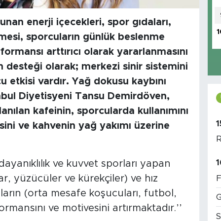
unan enerji içecekleri, spor gıdaları,
1
rmesi, sporcuların günlük beslenme
formansı arttırıcı olarak yararlanmasını
n desteği olarak; merkezi sinir sistemini
cu etkisi vardır. Yağ dokusu kaybını
anbul Diyetisyeni Tansu Demirdöven,
anılan kafeinin, sporcularda kullanımını
1
sini ve kahvenin yağ yakımı üzerine
R
1
ayanıklılık ve kuvvet sporları yapan
ar, yüzücüler ve kürekçiler) ve hız
F
arın (orta mesafe koşucuları, futbol,
G
mansını ve motivesini artırmaktadır.’’
S