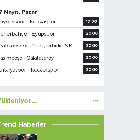
7 Mayıs, Pazar
ayserispor - Konyaspor
17:00
enerbahçe - Eyüpspor
20:00
rabzonspor - Gençlerbirliği S.K.
20:00
asımpaşa - Galatasaray
20:00
ntalyaspor - Kocaelispor
20:00
ükleniyor...
Trend Haberler