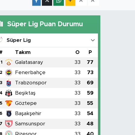
A
A
Süper Lig Puan Durumu
Süper Lig
#
Takım
O
P
Galatasaray
33
77
1
Fenerbahçe
33
73
2
Trabzonspor
33
69
3
Beşiktaş
33
59
4
Göztepe
33
55
5
Başakşehir
33
54
6
Samsunspor
33
48
7
Rizespor
33
40
8