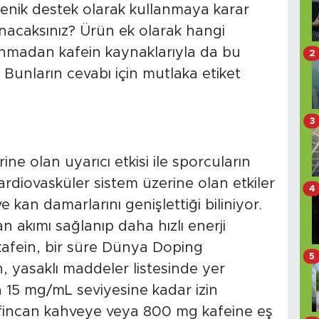
gojenik destek olarak kullanmaya karar
anacaksınız? Ürün ek olarak hangi
anmadan kafein kaynaklarıyla da bu
2
 Bunların cevabı için mutlaka etiket
3
rine olan uyarıcı etkisi ile sporcuların
ardiovasküler sistem üzerine olan etkiler
4
 ve kan damarlarını genişlettiği biliniyor.
n akımı sağlanıp daha hızlı enerji
 kafein, bir süre Dünya Doping
5
yasaklı maddeler listesinde yer
a 15 mg/mL seviyesine kadar izin
 8 fincan kahveye veya 800 mg kafeine eş