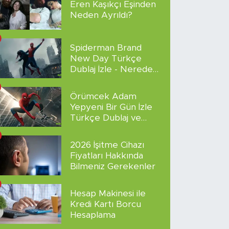
Eren Kaşıkçı Eşinden
Neden Ayrıldı?
Spiderman Brand
New Day Türkçe
Dublaj İzle - Nereden
İzlenir?
Örümcek Adam
Yepyeni Bir Gün İzle
Türkçe Dublaj ve
Altyazılı
2026 İşitme Cihazı
Fiyatları Hakkında
Bilmeniz Gerekenler
Hesap Makinesi ile
Kredi Kartı Borcu
Hesaplama