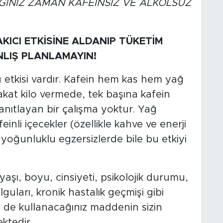
INIZ ZAMAN KAFEİNSİZ VE ALKOLSÜZ
KICI ETKİSİNE ALDANIP TÜKETİM
NLIŞ PLANLAMAYIN!
u etkisi vardır. Kafein hem kas hem yağ
akat kilo vermede, tek başına kafein
kanıtlayan bir çalışma yoktur. Yağ
einli içecekler (özellikle kahve ve enerji
yoğunluklu egzersizlerde bile bu etkiyi
aşı, boyu, cinsiyeti, psikolojik durumu,
uları, kronik hastalık geçmişi gibi
 de kullanacağınız maddenin sizin
ektedir.