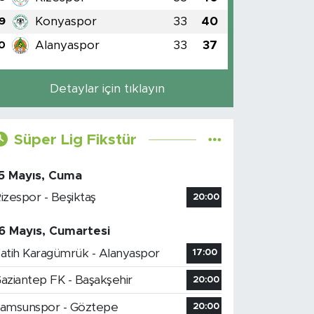
Konyaspor
33
40
9
Alanyaspor
33
37
0
Detaylar için tıklayın
Süper Lig Fikstür
5 Mayıs, Cuma
izespor - Beşiktaş
20:00
6 Mayıs, Cumartesi
atih Karagümrük - Alanyaspor
17:00
aziantep FK - Başakşehir
20:00
amsunspor - Göztepe
20:00