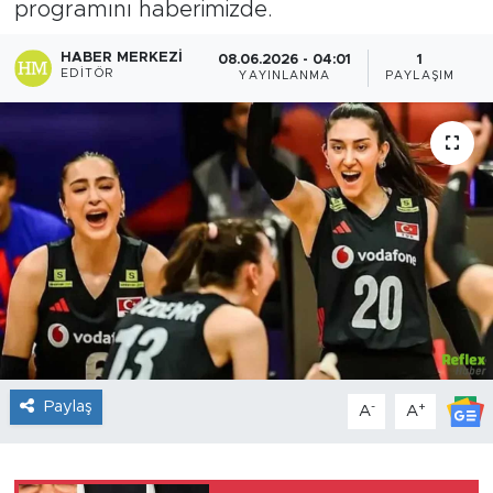
programını haberimizde.
Sanat
HABER MERKEZI
08.06.2026 - 04:01
1
EDITÖR
YAYINLANMA
PAYLAŞIM
Spor
Teknoloji
Paylaş
-
+
A
A