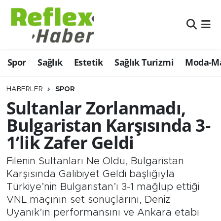
Eğitim
Nöbetçi Eczaneler
Spor
Sağlık
Estetik
Sağlık Turizmi
Moda-Ma
Estetik
Hava Durumu
Firmalardan
Namaz Vakitleri
HABERLER
SPOR
Sultanlar Zorlanmadı,
Güncel
Trafik Durumu
Bulgaristan Karşısında 3-
1’lik Zafer Geldi
İş ve Ekonomi
Şampiyonlar Ligi Puan Durumu ve Fikstür
Filenin Sultanları Ne Oldu, Bulgaristan
Moda-Magazin-Eğlence
Tüm Manşetler
Karşısında Galibiyet Geldi başlığıyla
Türkiye’nin Bulgaristan’ı 3-1 mağlup ettiği
Sağlık
Son Dakika Haberleri
VNL maçının set sonuçlarını, Deniz
Uyanık’ın performansını ve Ankara etabı
Sağlık Turizmi
Haber Arşivi