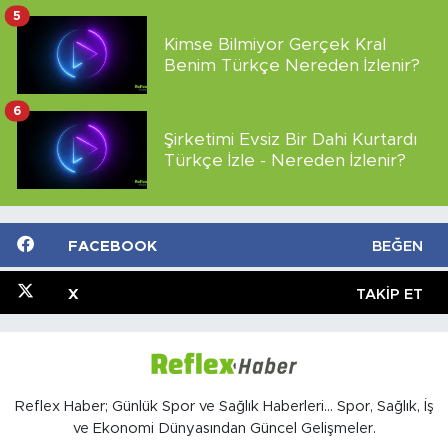
5
Kimse Bilmiyor Gerçek Kral
Benim Türkçe Nereden İzlenir?
6
Şirketimi Evsiz Bir Dahi Kurtardı
Türkçe İzle - Nereden İzlenir?
FACEBOOK
BEĞEN
X
TAKIP ET
Reflex Haber; Günlük Spor ve Sağlık Haberleri... Spor, Sağlık, İş
ve Ekonomi Dünyasından Güncel Gelişmeler.