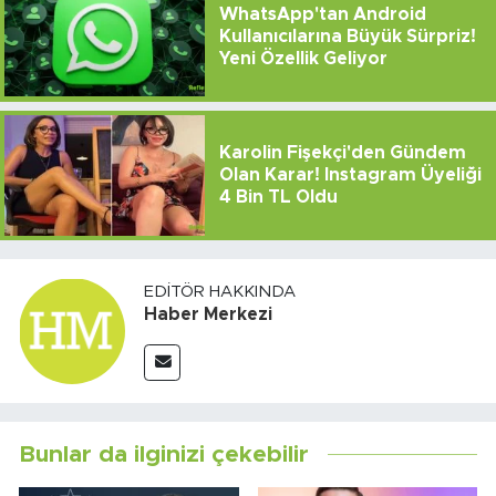
WhatsApp'tan Android
Kullanıcılarına Büyük Sürpriz!
Yeni Özellik Geliyor
Karolin Fişekçi'den Gündem
Olan Karar! Instagram Üyeliği
4 Bin TL Oldu
EDITÖR HAKKINDA
Haber Merkezi
Bunlar da ilginizi çekebilir