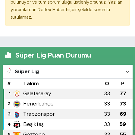
bulunuyor ve tüm sorumluluğu üstleniyorsunuz. Yazılan
yorumlardan Reflex Haber hiçbir şekilde sorumlu
tutulamaz.
Süper Lig Puan Durumu
Süper Lig
#
Takım
O
P
Galatasaray
33
77
1
Fenerbahçe
33
73
2
Trabzonspor
33
69
3
Beşiktaş
33
59
4
Göztepe
33
55
5