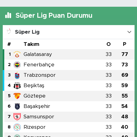
Süper Lig Puan Durumu
Süper Lig
#
Takım
O
P
Galatasaray
33
77
1
Fenerbahçe
33
73
2
Trabzonspor
33
69
3
Beşiktaş
33
59
4
Göztepe
33
55
5
Başakşehir
33
54
6
Samsunspor
33
48
7
Rizespor
33
40
8