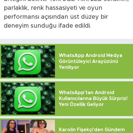
parlaklık, renk hassasiyeti ve oyun
performansı açısından üst düzey bir
deneyim sunduğu ifade edildi.
WhatsApp Android Medya
Görüntüleyici Arayüzünü
Yeniliyor
WhatsApp'tan Android
Kullanıcılarına Büyük Sürpriz!
Yeni Özellik Geliyor
Karolin Fişekçi'den Gündem