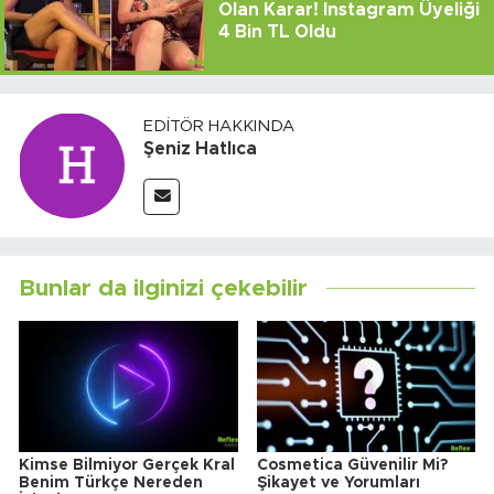
Olan Karar! Instagram Üyeliği
4 Bin TL Oldu
EDITÖR HAKKINDA
Şeniz Hatlıca
Bunlar da ilginizi çekebilir
Kimse Bilmiyor Gerçek Kral
Cosmetica Güvenilir Mi?
Benim Türkçe Nereden
Şikayet ve Yorumları