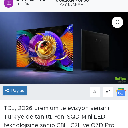
ŞENIZ HATLICA
10.06.2026 - 03:00
EDITÖR
YAYINLANMA
Sanat
Spor
Teknoloji
Paylaş
-
+
A
A
TCL, 2026 premium televizyon serisini
Türkiye’de tanıttı. Yeni SQD-Mini LED
teknolojisine sahip C8L, C7L ve Q7D Pro