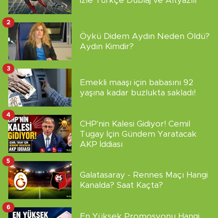
İzle Türkçe Dublaj ve Altyazılı
2
Öykü Didem Aydın Neden Öldü?
Aydın Kimdir?
3
Emekli maaşı için babasını 92
yaşına kadar buzlukta sakladı!
4
CHP'nin Kalesi Gidiyor! Cemil
Tugay İçin Gündem Yaratacak
AKP İddiası
5
Galatasaray - Rennes Maçı Hangi
Kanalda? Saat Kaçta?
6
En Yüksek Promosyonu Hangi