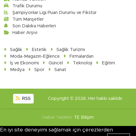
Trafik Durumu
Şampiyonlar Ligi Puan Durumu ve Fikstür
Tüm Manşetler
Son Dakika Haberleri
Haber Arşivi
Sağlık
Estetik
Sağlık Turizmi
Moda-Magazin-Eğlence
Firmalardan
İş ve Ekonomi
Güncel
Teknoloji
Eğitim
Medya
Spor
Sanat
RSS
Copyright © 2026. Her hakkı saklıdır.
Haber Yazılımı:
TE Bilişim
En iyi site deneyimi sağlamak için çerezlerden