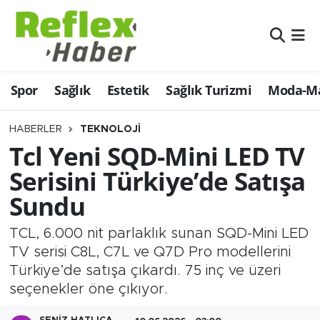
Eğitim
Nöbetçi Eczaneler
Spor
Sağlık
Estetik
Sağlık Turizmi
Moda-Ma
Estetik
Hava Durumu
Firmalardan
Namaz Vakitleri
HABERLER
TEKNOLOJI
Tcl Yeni SQD-Mini LED TV
Güncel
Trafik Durumu
Serisini Türkiye’de Satışa
Sundu
İş ve Ekonomi
Şampiyonlar Ligi Puan Durumu ve Fikstür
TCL, 6.000 nit parlaklık sunan SQD-Mini LED
Moda-Magazin-Eğlence
Tüm Manşetler
TV serisi C8L, C7L ve Q7D Pro modellerini
Türkiye’de satışa çıkardı. 75 inç ve üzeri
Sağlık
Son Dakika Haberleri
seçenekler öne çıkıyor.
Sağlık Turizmi
Haber Arşivi