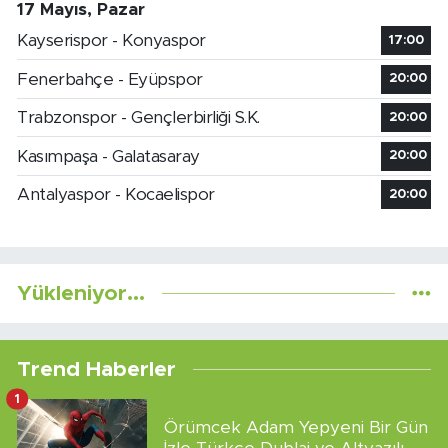
17 Mayıs, Pazar
Kayserispor - Konyaspor
17:00
Fenerbahçe - Eyüpspor
20:00
Trabzonspor - Gençlerbirliği S.K.
20:00
Kasımpaşa - Galatasaray
20:00
Antalyaspor - Kocaelispor
20:00
Yükleniyor...
Trend Haberler
1
Örümcek Adam Yepyeni Bir Gün