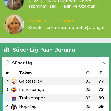
2026 İş Hukuku Rehberi: Kıdem
Tazminatı, Haklı Fesih ve Uzaktan
Çalışma Hakları
OP. DR. BETÜL GÖRGEN
Böcek ilacı kalıntısı tüp bebeğe engel
Süper Lig Puan Durumu
Süper Lig
#
Takım
O
P
Galatasaray
33
77
1
Fenerbahçe
33
73
2
Trabzonspor
33
69
3
Beşiktaş
33
59
4