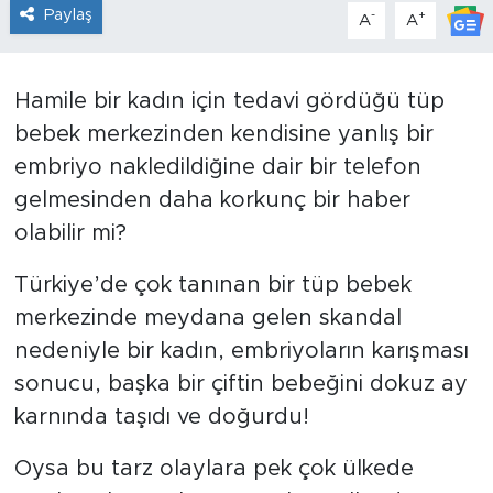
Paylaş
-
+
A
A
Sanat
Spor
Hamile bir kadın için tedavi gördüğü tüp
bebek merkezinden kendisine yanlış bir
Teknoloji
embriyo nakledildiğine dair bir telefon
gelmesinden daha korkunç bir haber
olabilir mi?
Türkiye’de çok tanınan bir tüp bebek
merkezinde meydana gelen skandal
nedeniyle bir kadın, embriyoların karışması
sonucu, başka bir çiftin bebeğini dokuz ay
karnında taşıdı ve doğurdu!
Oysa bu tarz olaylara pek çok ülkede