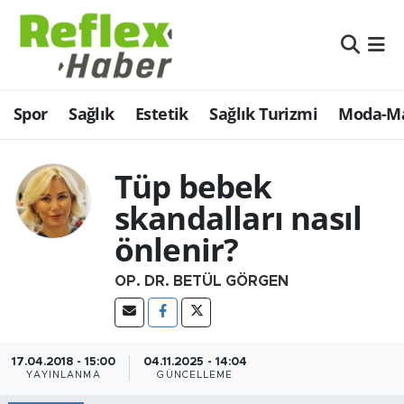
Eğitim
Nöbetçi Eczaneler
Spor
Sağlık
Estetik
Sağlık Turizmi
Moda-Ma
Estetik
Hava Durumu
Firmalardan
Namaz Vakitleri
Tüp bebek
skandalları nasıl
Güncel
Trafik Durumu
önlenir?
İş ve Ekonomi
Şampiyonlar Ligi Puan Durumu ve Fikstür
OP. DR. BETÜL GÖRGEN
Moda-Magazin-Eğlence
Tüm Manşetler
Sağlık
Son Dakika Haberleri
17.04.2018 - 15:00
04.11.2025 - 14:04
YAYINLANMA
GÜNCELLEME
Sağlık Turizmi
Haber Arşivi