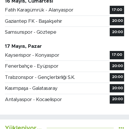
16 Mayıs, Cumartesi
Fatih Karagümrük - Alanyaspor
17:00
Gaziantep FK - Başakşehir
20:00
Samsunspor - Göztepe
20:00
17 Mayıs, Pazar
Kayserispor - Konyaspor
17:00
Fenerbahçe - Eyüpspor
20:00
Trabzonspor - Gençlerbirliği S.K.
20:00
Kasımpaşa - Galatasaray
20:00
Antalyaspor - Kocaelispor
20:00
Yükleniyor...