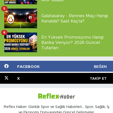
5
Galatasaray - Rennes Maçı Hangi
Kanalda? Saat Kaçta?
6
En Yüksek Promosyonu Hangi
Banka Veriyor? 2026 Güncel
Tutarları
FACEBOOK
BEĞEN
X
TAKIP ET
Reflex Haber; Günlük Spor ve Sağlık Haberleri... Spor, Sağlık, İş
ve Ekonomi Dünyasından Güncel Gelişmeler.