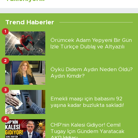
Trend Haberler
1
Örümcek Adam Yepyeni Bir Gün
İzle Türkçe Dublaj ve Altyazılı
2
Öykü Didem Aydın Neden Öldü?
Aydın Kimdir?
3
Emekli maaşı için babasını 92
yaşına kadar buzlukta sakladı!
4
CHP'nin Kalesi Gidiyor! Cemil
Tugay İçin Gündem Yaratacak
AKP İddiası