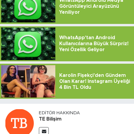
WhatsApp Android Medya
Görüntüleyici Arayüzünü
Yeniliyor
WhatsApp'tan Android
Kullanıcılarına Büyük Sürpriz!
Yeni Özellik Geliyor
Karolin Fişekçi'den Gündem
Olan Karar! Instagram Üyeliği
4 Bin TL Oldu
EDITÖR HAKKINDA
TE Bilişim