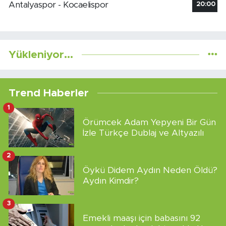
Antalyaspor - Kocaelispor
20:00
Yükleniyor...
Trend Haberler
1
Örümcek Adam Yepyeni Bir Gün
İzle Türkçe Dublaj ve Altyazılı
2
Öykü Didem Aydın Neden Öldü?
Aydın Kimdir?
3
Emekli maaşı için babasını 92