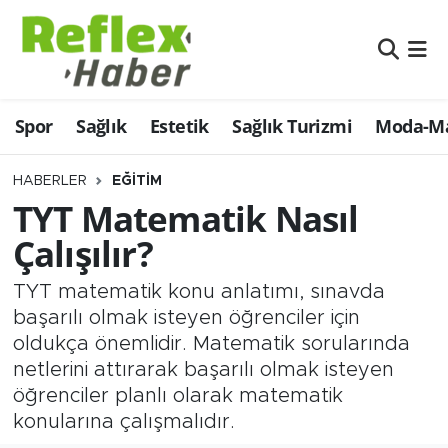
Eğitim
Nöbetçi Eczaneler
Spor
Sağlık
Estetik
Sağlık Turizmi
Moda-Ma
Estetik
Hava Durumu
Firmalardan
Namaz Vakitleri
HABERLER
EĞITIM
TYT Matematik Nasıl
Güncel
Trafik Durumu
Çalışılır?
İş ve Ekonomi
Şampiyonlar Ligi Puan Durumu ve Fikstür
TYT matematik konu anlatımı, sınavda
başarılı olmak isteyen öğrenciler için
Moda-Magazin-Eğlence
Tüm Manşetler
oldukça önemlidir. Matematik sorularında
netlerini attırarak başarılı olmak isteyen
Sağlık
Son Dakika Haberleri
öğrenciler planlı olarak matematik
konularına çalışmalıdır.
Sağlık Turizmi
Haber Arşivi