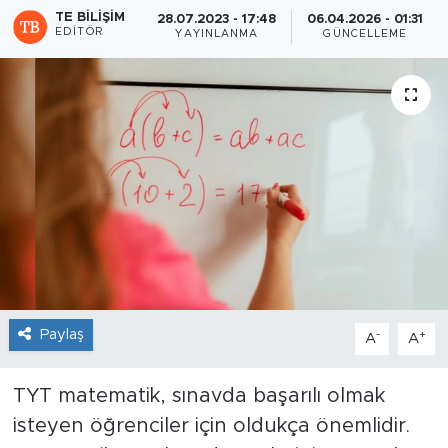
TE BILIŞIM
28.07.2023 - 17:48
06.04.2026 - 01:31
EDITÖR
Sanat
YAYINLANMA
GÜNCELLEME
Spor
Teknoloji
Paylaş
-
+
A
A
TYT matematik, sınavda başarılı olmak
isteyen öğrenciler için oldukça önemlidir.