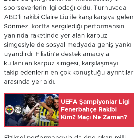
sporseverlerin ilgi odağı oldu. Turnuvada
ABD'li rakibi Claire Liu ile karşı karşıya gelen
Sönmez, kortta sergilediği performansın
yanında raketinde yer alan karpuz
simgesiyle de sosyal medyada geniş yankı
uyandırdı. Filistin'e destek amacıyla
kullanılan karpuz simgesi, karşılaşmayı
takip edenlerin en çok konuştuğu ayrıntılar
arasında yer aldı.
UEFA Şampiyonlar Ligi
Fenerbahçe Rakibi
Kim? Maçı Ne Zaman?
Fiziksel performansıyla da öne çıkan milli