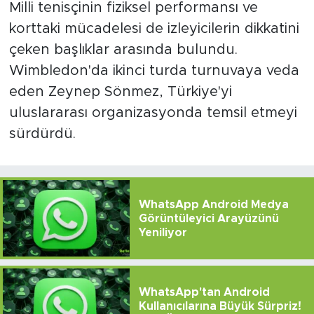
Milli tenisçinin fiziksel performansı ve
korttaki mücadelesi de izleyicilerin dikkatini
çeken başlıklar arasında bulundu.
Wimbledon'da ikinci turda turnuvaya veda
eden Zeynep Sönmez, Türkiye'yi
uluslararası organizasyonda temsil etmeyi
sürdürdü.
WhatsApp Android Medya
Görüntüleyici Arayüzünü
Yeniliyor
WhatsApp'tan Android
Kullanıcılarına Büyük Sürpriz!