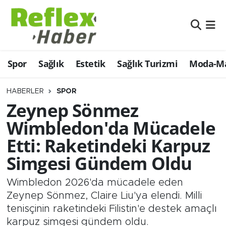
Eğitim
Nöbetçi Eczaneler
Spor
Sağlık
Estetik
Sağlık Turizmi
Moda-Ma
Estetik
Hava Durumu
Firmalardan
Namaz Vakitleri
HABERLER
SPOR
Zeynep Sönmez
Güncel
Trafik Durumu
Wimbledon'da Mücadele
Etti: Raketindeki Karpuz
İş ve Ekonomi
Şampiyonlar Ligi Puan Durumu ve Fikstür
Simgesi Gündem Oldu
Moda-Magazin-Eğlence
Tüm Manşetler
Wimbledon 2026'da mücadele eden
Sağlık
Son Dakika Haberleri
Zeynep Sönmez, Claire Liu'ya elendi. Milli
tenisçinin raketindeki Filistin'e destek amaçlı
Sağlık Turizmi
Haber Arşivi
karpuz simgesi gündem oldu.