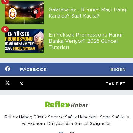
5
Galatasaray - Rennes Maçı Hangi
Kanalda? Saat Kaçta?
6
En Yüksek Promosyonu Hangi
Banka Veriyor? 2026 Güncel
Tutarları
FACEBOOK
BEĞEN
X
TAKIP ET
Reflex Haber; Günlük Spor ve Sağlık Haberleri... Spor, Sağlık, İş
ve Ekonomi Dünyasından Güncel Gelişmeler.