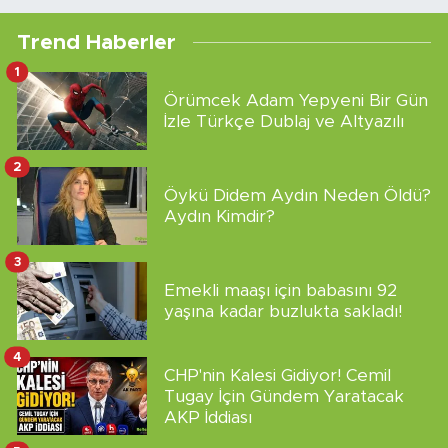
Trend Haberler
1
Örümcek Adam Yepyeni Bir Gün
İzle Türkçe Dublaj ve Altyazılı
2
Öykü Didem Aydın Neden Öldü?
Aydın Kimdir?
3
Emekli maaşı için babasını 92
yaşına kadar buzlukta sakladı!
4
CHP'nin Kalesi Gidiyor! Cemil
Tugay İçin Gündem Yaratacak
AKP İddiası