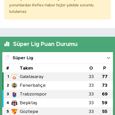
yorumlardan Reflex Haber hiçbir şekilde sorumlu
tutulamaz.
Süper Lig Puan Durumu
Süper Lig
#
Takım
O
P
Galatasaray
33
77
1
Fenerbahçe
33
73
2
Trabzonspor
33
69
3
Beşiktaş
33
59
4
Göztepe
33
55
5