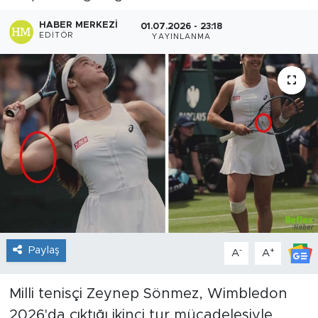
Sanat
HABER MERKEZI
01.07.2026 - 23:18
EDITÖR
YAYINLANMA
Spor
Teknoloji
Paylaş
-
+
A
A
Milli tenisçi Zeynep Sönmez, Wimbledon
2026'da çıktığı ikinci tur mücadelesiyle