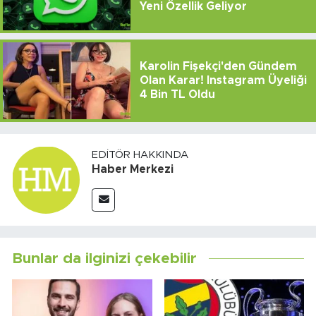
Yeni Özellik Geliyor
Karolin Fişekçi'den Gündem
Olan Karar! Instagram Üyeliği
4 Bin TL Oldu
EDITÖR HAKKINDA
Haber Merkezi
Bunlar da ilginizi çekebilir